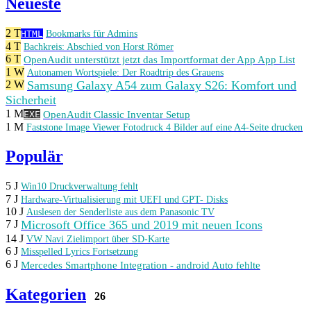
Neueste
2 T
HTML
Bookmarks für Admins
4 T
Bachkreis: Abschied von Horst Römer
6 T
OpenAudit unterstützt jetzt das Importformat der App App List
1 W
Autonamen Wortspiele: Der Roadtrip des Grauens
Samsung Galaxy A54 zum Galaxy S26: Komfort und
2 W
Sicherheit
1 M
OpenAudit Classic Inventar Setup
EXE
1 M
Faststone Image Viewer Fotodruck 4 Bilder auf eine A4-Seite drucken
Populär
5 J
Win10 Druckverwaltung fehlt
7 J
Hardware-Virtualisierung mit UEFI und GPT- Disks
10 J
Auslesen der Senderliste aus dem Panasonic TV
Microsoft Office 365 und 2019 mit neuen Icons
7 J
14 J
VW Navi Zielimport über SD-Karte
6 J
Misspelled Lyrics Fortsetzung
6 J
Mercedes Smartphone Integration - android Auto fehlte
Kategorien
26