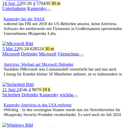
18 Apr. 22
01:26
4
570
430
30 m
Unterhaltung
Kaspersky
App
Ansicht
Kaspersky bei der NASA
während das FBI seit 2018 die US-Behörden anweist, keine Antivirus-
Software des mittlerweile mit Firmensitz in Großbritannien operierenden
Unternehmens #Kaspersky Labs,
5 Mai 22
01:24
628
524
30 m
Microsoft
Defender
Microsoft
Virenschutz
App
Ansicht
Antivirus: Wechsel auf Microsoft Defender
Nachdem #Microsoft sein Lizenzmodell vereinfacht hat und nun auch
Lösung für Kunden kleiner 50 Mitarbeiter anbietet, ist es insbesondere in
21 Juni 24
54s
4
90
70
19 h
Sicherheit
Defender
Kaspersky
wichtig
App
Ansicht
Kaspersky Antivirus in den USA verboten
#Wichtig - In den vereinigten Staaten wurde nun ein Vertriebsverbot für
#Kaspersky Security-Produkte verabschiedet. Es wird noch im Juli 2024