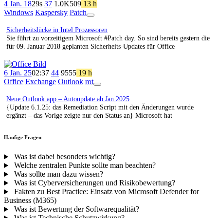
4 Jan. 18
29s
37
1.0K
509
13 h
Windows
Kaspersky
Patch
App
Ansicht
Sicherheitslücke in Intel Prozessoren
Sie führt zu vorzeitigem Microsoft #Patch day. So sind bereits gestern die
für 09. Januar 2018 geplanten Sicherheits-Updates für Office
6 Jan. 25
02:37
44
95
55
19 h
Office
Exchange
Outlook
rot
App
Ansicht
Neue Outlook app – Autoupdate ab Jan 2025
{Update 6.1.25: das Remediation Script mit den Änderungen wurde
ergänzt – das Vorige zeigte nur den Status an} Microsoft hat
Häufige Fragen
Was ist dabei besonders wichtig?
Welche zentralen Punkte sollte man beachten?
Was sollte man dazu wissen?
Was ist Cyberversicherungen und Risikobewertung?
Fakten zu Best Practice: Einsatz von Microsoft Defender for
Business (M365)
Was ist Bewertung der Softwarequalität?
Was ist Technische Schutzwirkung?