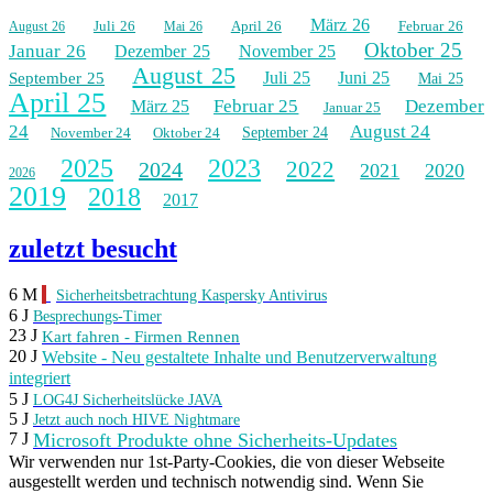
März 26
Juli 26
April 26
Februar 26
August 26
Mai 26
Oktober 25
Januar 26
Dezember 25
November 25
August 25
Juli 25
Juni 25
September 25
Mai 25
April 25
Februar 25
Dezember
März 25
Januar 25
24
August 24
November 24
Oktober 24
September 24
2025
2023
2022
2024
2021
2020
2026
2019
2018
2017
zuletzt besucht
6 M
Sicherheitsbetrachtung Kaspersky Antivirus
6 J
Besprechungs-Timer
23 J
Kart fahren - Firmen Rennen
20 J
Website - Neu gestaltete Inhalte und Benutzerverwaltung
integriert
5 J
LOG4J Sicherheitslücke JAVA
5 J
Jetzt auch noch HIVE Nightmare
Microsoft Produkte ohne Sicherheits-Updates
7 J
Wir verwenden nur 1st-Party-Cookies, die von dieser Webseite
ausgestellt werden und technisch notwendig sind. Wenn Sie