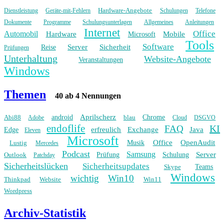
Hardware-Angebote
Dienstleistung
Geräte-mit-Fehlern
Schulungen
Telefone
Dokumente
Programme
Schulungsunterlagen
Allgemeines
Anleitungen
Internet
Office
Automobil
Hardware
Mobile
Microsoft
Tools
Software
Server
Sicherheit
Reise
Prüfungen
Unterhaltung
Website-Angebote
Veranstaltungen
Windows
Themen
40 ab 4 Nennungen
Aprilscherz
Abi88
android
blau
Chrome
Adobe
Cloud
DSGVO
endoflife
KI
FAQ
erfreulich
Exchange
Java
Edge
Eleven
Microsoft
Office
OpenAudit
Lustig
Musik
Mercedes
Podcast
Samsung
Server
Outlook
Prüfung
Schulung
Patchday
Sicherheitslücken
Sicherheitsupdates
Skype
Teams
Windows
wichtig
Win10
Thinkpad
Website
Win11
Wordpress
Archiv-Statistik