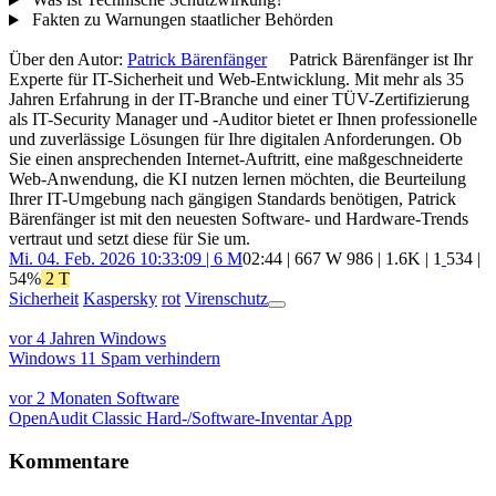
Fakten zu Warnungen staatlicher Behörden
Über den Autor:
Patrick Bärenfänger
Patrick Bärenfänger ist Ihr
Experte für IT-Sicherheit und Web-Entwicklung. Mit mehr als 35
Jahren Erfahrung in der IT-Branche und einer TÜV-Zertifizierung
als IT-Security Manager und -Auditor bietet er Ihnen professionelle
und zuverlässige Lösungen für Ihre digitalen Anforderungen. Ob
Sie einen ansprechenden Internet-Auftritt, eine maßgeschneiderte
Web-Anwendung, die KI nutzen lernen möchten, die Beurteilung
Ihrer IT-Umgebung nach gängigen Standards benötigen, Patrick
Bärenfänger ist mit den neuesten Software- und Hardware-Trends
vertraut und setzt diese für Sie um.
Mi. 04. Feb. 2026 10:33:09 | 6 M
02:44 | 667 W
986
|
1.6K
|
1
534
|
54%
2 T
Sicherheit
Kaspersky
rot
Virenschutz
App
Beitragsnavigation
Ansicht
vor 4 Jahren
Windows
Windows 11 Spam verhindern
vor 2 Monaten
Software
OpenAudit Classic Hard-/Software-Inventar App
Kommentare