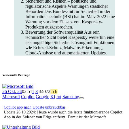
Sicherheit und Risiken – politische und
regulatorische Aspekte Warnungen staatlicher
Behörden Das Bundesamt für Sicherheit in der
Informationstechnik (BSI) hat im März 2022 eine
Warnung vor dem Einsatz von Kaspersky-
Produkten ausgesprochen.
Bewertung der Softwarequalität Aus rein
technischer Sicht bietet Kaspersky weiterhin eine
leistungsfähige Sicherheitslösung mit Funktionen
wie Echtzeit-Schutz, Malware-Erkennung,
Cloud-Analyse und automatisierten Updates.
Verwandte Beiträge
26 Okt. 24
02:51
1
8
340
72
5 h
Microsoft
Copilot
Google
KI
rot
Samsung
App
Ansicht
Copilot app nach Update unbrauchbar
Update 26.10.2024: Heute wurde auch die letzte funktionierende Copilot
App in der Sidebar von Edge entfernt. Damit ist der Microsoft