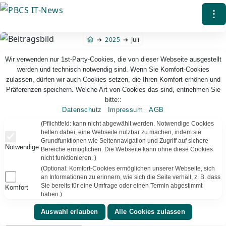
Direkt
⁝
zum
Inhalt
2025
Juli
Wir verwenden nur 1st-Party-Cookies, die von dieser Webseite ausgestellt
werden und technisch notwendig sind. Wenn Sie Komfort-Cookies
zulassen, dürfen wir auch Cookies setzen, die Ihren Komfort erhöhen und
Präferenzen speichern. Welche Art von Cookies das sind, entnehmen Sie
bitte::
Datenschutz
Impressum
AGB
PBCS IT-News – IT. Web. Einfach. Webdesign, Analyse & Beratung
(Pflichtfeld: kann nicht abgewählt werden. Notwendige Cookies
helfen dabei, eine Webseite nutzbar zu machen, indem sie
Grundfunktionen wie Seitennavigation und Zugriff auf sichere
Notwendige
Monat:
Juli 2025
2025
5
Ergebnisse
Bereiche ermöglichen. Die Webseite kann ohne diese Cookies
nicht funktionieren. )
(Optional: Komfort-Cookies ermöglichen unserer Webseite, sich
an Informationen zu erinnern, wie sich die Seite verhält, z. B. dass
Sie bereits für eine Umfrage oder einen Termin abgestimmt
Komfort
haben.)