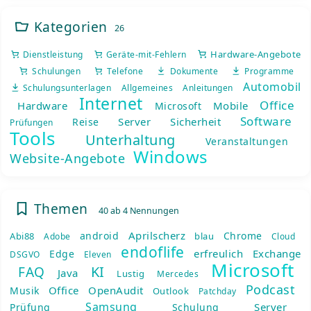
Kategorien
26
Hardware-Angebote
Dienstleistung
Geräte-mit-Fehlern
Schulungen
Telefone
Dokumente
Programme
Automobil
Schulungsunterlagen
Allgemeines
Anleitungen
Internet
Office
Hardware
Mobile
Microsoft
Software
Server
Sicherheit
Reise
Prüfungen
Tools
Unterhaltung
Veranstaltungen
Windows
Website-Angebote
Themen
40 ab 4 Nennungen
Aprilscherz
android
Chrome
Abi88
blau
Adobe
Cloud
endoflife
erfreulich
Exchange
Edge
DSGVO
Eleven
Microsoft
KI
FAQ
Java
Lustig
Mercedes
Podcast
Office
OpenAudit
Musik
Outlook
Patchday
Samsung
Server
Prüfung
Schulung