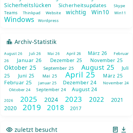
Sicherheitslücken
Sicherheitsupdates
Skype
wichtig
Win10
Teams
Thinkpad
Website
Win11
Windows
Wordpress
Archiv-Statistik
März 26
Juli 26
April 26
Februar
August 26
Mai 26
Januar 26
Dezember 25
November 25
26
August 25
Oktober 25
Juli
September 25
April 25
25
Juni 25
März 25
Mai 25
Februar 25
Dezember 24
Januar 25
November 24
August 24
September 24
Oktober 24
2025
2023
2022
2024
2021
2026
2019
2018
2020
2017
zuletzt besucht