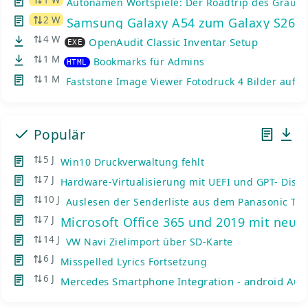
Autonamen Wortspiele: Der Roadtrip des Graue
2 W
Samsung Galaxy A54 zum Galaxy S26: K
4 W
OpenAudit Classic Inventar Setup
EXE
1 M
Bookmarks für Admins
HTML
1 M
Faststone Image Viewer Fotodruck 4 Bilder auf e
Populär
5 J
Win10 Druckverwaltung fehlt
7 J
Hardware-Virtualisierung mit UEFI und GPT- Disks
10 J
Auslesen der Senderliste aus dem Panasonic TV
7 J
Microsoft Office 365 und 2019 mit neue
14 J
VW Navi Zielimport über SD-Karte
6 J
Misspelled Lyrics Fortsetzung
6 J
Mercedes Smartphone Integration - android Auto