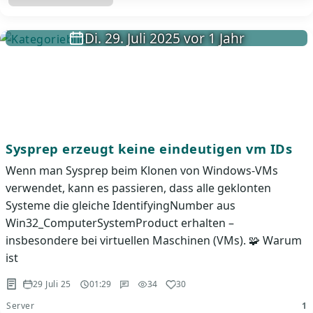
Di. 29. Juli 2025 vor 1 Jahr
Sysprep erzeugt keine eindeutigen vm IDs
Wenn man Sysprep beim Klonen von Windows-VMs
verwendet, kann es passieren, dass alle geklonten
Systeme die gleiche IdentifyingNumber aus
Win32_ComputerSystemProduct erhalten –
insbesondere bei virtuellen Maschinen (VMs). 🧩 Warum
ist
29 Juli 25
01:29
34
30
Server
1