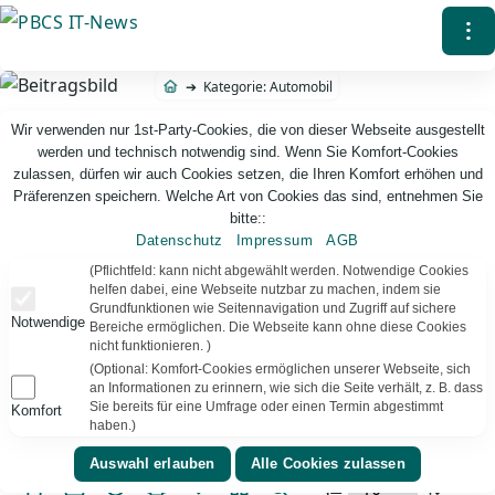
Direkt
⁝
zum
Inhalt
Kategorie: Automobil
Wir verwenden nur 1st-Party-Cookies, die von dieser Webseite ausgestellt
werden und technisch notwendig sind. Wenn Sie Komfort-Cookies
zulassen, dürfen wir auch Cookies setzen, die Ihren Komfort erhöhen und
Präferenzen speichern. Welche Art von Cookies das sind, entnehmen Sie
bitte::
Datenschutz
Impressum
AGB
PBCS IT-News – IT. Web. Einfach. Webdesign, Analyse & Beratung
(Pflichtfeld: kann nicht abgewählt werden. Notwendige Cookies
helfen dabei, eine Webseite nutzbar zu machen, indem sie
Grundfunktionen wie Seitennavigation und Zugriff auf sichere
Notwendige
Kategorie:
Automobil
60
Ergebnisse
Bereiche ermöglichen. Die Webseite kann ohne diese Cookies
nicht funktionieren. )
(Optional: Komfort-Cookies ermöglichen unserer Webseite, sich
Auto-News, Fahrzeugtechnik und Trends rund um
an Informationen zu erinnern, wie sich die Seite verhält, z. B. dass
moderne Mobilität, Automotive und smarte
Sie bereits für eine Umfrage oder einen Termin abgestimmt
Komfort
haben.)
Fahrzeuglösungen.