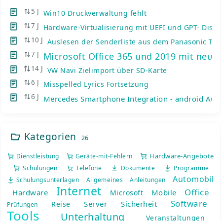
5 J
Win10 Druckverwaltung fehlt
7 J
Hardware-Virtualisierung mit UEFI und GPT- Disks
10 J
Auslesen der Senderliste aus dem Panasonic TV
7 J
Microsoft Office 365 und 2019 mit neue
14 J
VW Navi Zielimport über SD-Karte
6 J
Misspelled Lyrics Fortsetzung
6 J
Mercedes Smartphone Integration - android Auto
Kategorien
26
Hardware-Angebote
Dienstleistung
Geräte-mit-Fehlern
Schulungen
Telefone
Dokumente
Programme
Automobil
Schulungsunterlagen
Allgemeines
Anleitungen
Internet
Office
Hardware
Mobile
Microsoft
Software
Server
Sicherheit
Reise
Prüfungen
Tools
Unterhaltung
Veranstaltungen