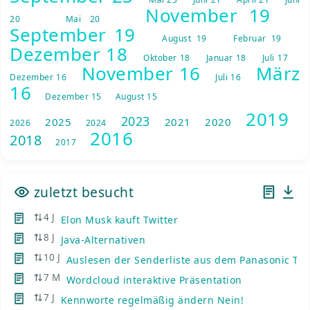
November 19
20
Mai 20
September 19
August 19
Februar 19
Dezember 18
Oktober 18
Januar 18
Juli 17
November 16
März
Dezember 16
Juli 16
16
Dezember 15
August 15
2019
2023
2025
2021
2020
2026
2024
2016
2018
2017
zuletzt besucht
4 J
Elon Musk kauft Twitter
8 J
Java-Alternativen
10 J
Auslesen der Senderliste aus dem Panasonic TV
7 M
Wordcloud interaktive Präsentation
7 J
Kennworte regelmäßig ändern Nein!