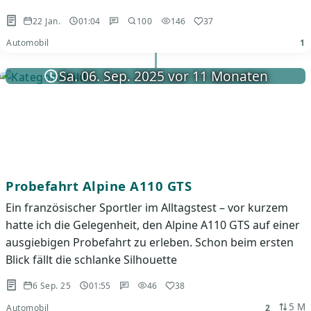
22 Jan.
01:04
100
146
37
Automobil
1
Sa. 06. Sep. 2025 vor 11 Monaten
Probefahrt Alpine A110 GTS
Ein französischer Sportler im Alltagstest – vor kurzem
hatte ich die Gelegenheit, den Alpine A110 GTS auf einer
ausgiebigen Probefahrt zu erleben. Schon beim ersten
Blick fällt die schlanke Silhouette
6 Sep. 25
01:55
46
38
5 M
Automobil
2