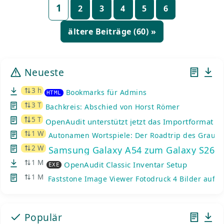
Seitennummerierung
1
2
3
4
5
6
der
Beiträge
ältere Beiträge (60) »
Neueste
3 h
Bookmarks für Admins
HTML
3 T
Bachkreis: Abschied von Horst Römer
5 T
OpenAudit unterstützt jetzt das Importformat de
1 W
Autonamen Wortspiele: Der Roadtrip des Graue
2 W
Samsung Galaxy A54 zum Galaxy S26: K
1 M
OpenAudit Classic Inventar Setup
EXE
1 M
Faststone Image Viewer Fotodruck 4 Bilder auf e
Populär