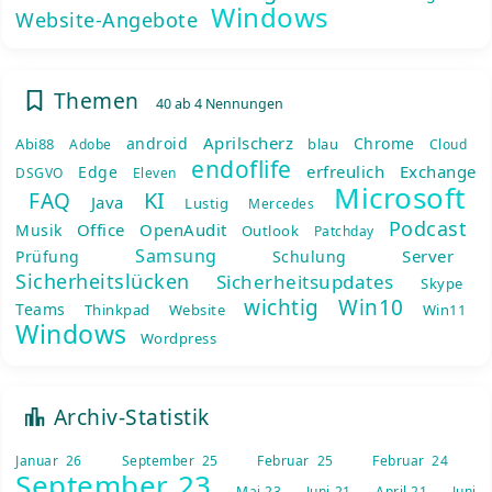
Windows
Website-Angebote
Themen
40 ab 4 Nennungen
Aprilscherz
android
Chrome
Abi88
blau
Adobe
Cloud
endoflife
erfreulich
Exchange
Edge
DSGVO
Eleven
Microsoft
KI
FAQ
Java
Lustig
Mercedes
Podcast
Office
OpenAudit
Musik
Outlook
Patchday
Samsung
Server
Prüfung
Schulung
Sicherheitslücken
Sicherheitsupdates
Skype
wichtig
Win10
Teams
Thinkpad
Website
Win11
Windows
Wordpress
Archiv-Statistik
Januar 26
September 25
Februar 25
Februar 24
September 23
Mai 23
Juni 21
April 21
Juni