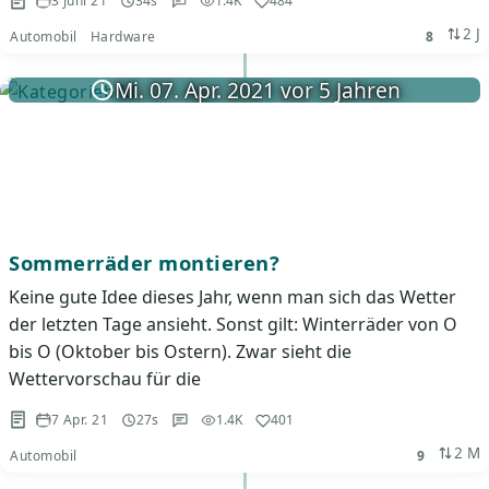
3 Juni 21
34s
1.4K
484
2 J
Automobil
Hardware
8
Mi. 07. Apr. 2021 vor 5 Jahren
Sommerräder montieren?
Keine gute Idee dieses Jahr, wenn man sich das Wetter
der letzten Tage ansieht. Sonst gilt: Winterräder von O
bis O (Oktober bis Ostern). Zwar sieht die
Wettervorschau für die
7 Apr. 21
27s
1.4K
401
2 M
Automobil
9