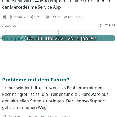
eingestellt wird. 🙁 Man empfiehlt einige Funktionen in
der Mercedes me Service App
27 Mai 23
02:11
27
378
385
4 M
Automobil
7
Do. 03. Juni 2021 vor 5 Jahren
Probleme mit dem Fahrer?
Immer wieder hilfreich, wenn es Probleme mit dem
Rechner gibt, ist es, die Treiber für die #Hardware auf
den aktuellen Stand zu bringen. Der Lenovo Support
geht einen neuen Weg