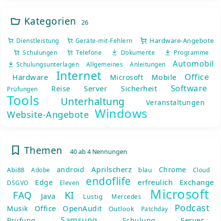
Kategorien
26
Hardware-Angebote
Dienstleistung
Geräte-mit-Fehlern
Schulungen
Telefone
Dokumente
Programme
Automobil
Schulungsunterlagen
Allgemeines
Anleitungen
Internet
Office
Hardware
Mobile
Microsoft
Software
Server
Sicherheit
Reise
Prüfungen
Tools
Unterhaltung
Veranstaltungen
Windows
Website-Angebote
Themen
40 ab 4 Nennungen
Aprilscherz
android
Chrome
Abi88
blau
Adobe
Cloud
endoflife
erfreulich
Exchange
Edge
DSGVO
Eleven
Microsoft
KI
FAQ
Java
Lustig
Mercedes
Podcast
Office
OpenAudit
Musik
Outlook
Patchday
Samsung
Server
Prüfung
Schulung