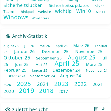
Sicherheitslücken
Sicherheitsupdates
Skype
wichtig
Win10
Teams
Thinkpad
Website
Win11
Windows
Wordpress
Archiv-Statistik
März 26
Juli 26
April 26
Februar
August 26
Mai 26
Januar 26
Dezember 25
November 25
26
August 25
Oktober 25
Juli
September 25
April 25
25
Juni 25
März 25
Mai 25
Februar 25
Dezember 24
Januar 25
November 24
August 24
September 24
Oktober 24
2025
2023
2022
2024
2021
2026
2019
2018
2020
2017
zuletzt besucht