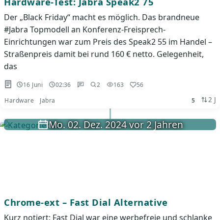
Hardware-Test: Jabra Speak2 75
Der „Black Friday“ macht es möglich. Das brandneue
#Jabra Topmodell an Konferenz-Freisprech-
Einrichtungen war zum Preis des Speak2 55 im Handel –
Straßenpreis damit bei rund 160 € netto. Gelegenheit,
das
16 Juni
02:36
2
163
56
2 J
Hardware
Jabra
5
Mo. 02. Dez. 2024 vor 2 Jahren
Chrome-ext – Fast Dial Alternative
Kurz notiert: Fast Dial war eine werbefreie und schlanke