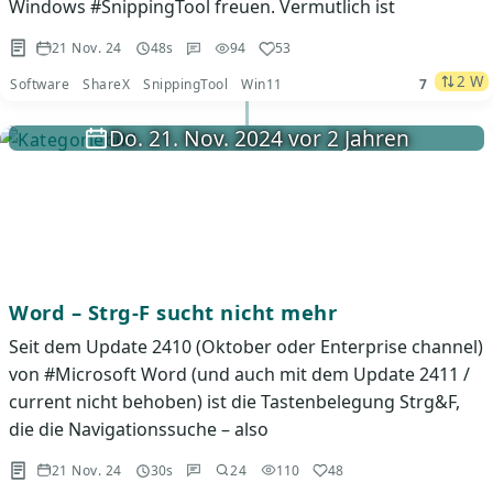
Windows #SnippingTool freuen. Vermutlich ist
21 Nov. 24
48s
94
53
2 W
Software
ShareX
SnippingTool
Win11
7
Do. 21. Nov. 2024 vor 2 Jahren
Word – Strg-F sucht nicht mehr
Seit dem Update 2410 (Oktober oder Enterprise channel)
von #Microsoft Word (und auch mit dem Update 2411 /
current nicht behoben) ist die Tastenbelegung Strg&F,
die die Navigationssuche – also
21 Nov. 24
30s
24
110
48