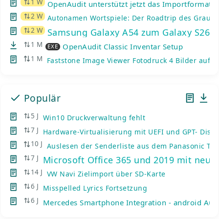
1 W
OpenAudit unterstützt jetzt das Importformat d
2 W
Autonamen Wortspiele: Der Roadtrip des Graue
2 W
Samsung Galaxy A54 zum Galaxy S26: K
1 M
OpenAudit Classic Inventar Setup
EXE
1 M
Faststone Image Viewer Fotodruck 4 Bilder auf e
Populär
5 J
Win10 Druckverwaltung fehlt
7 J
Hardware-Virtualisierung mit UEFI und GPT- Disks
10 J
Auslesen der Senderliste aus dem Panasonic TV
7 J
Microsoft Office 365 und 2019 mit neue
14 J
VW Navi Zielimport über SD-Karte
6 J
Misspelled Lyrics Fortsetzung
6 J
Mercedes Smartphone Integration - android Auto