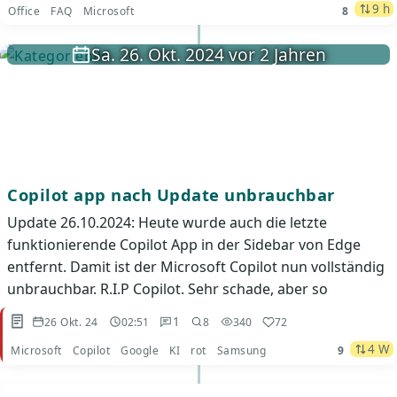
9 h
Office
FAQ
Microsoft
8
Sa. 26. Okt. 2024 vor 2 Jahren
Copilot app nach Update unbrauchbar
Update 26.10.2024: Heute wurde auch die letzte
funktionierende Copilot App in der Sidebar von Edge
entfernt. Damit ist der Microsoft Copilot nun vollständig
unbrauchbar. R.I.P Copilot. Sehr schade, aber so
1
26 Okt. 24
02:51
8
340
72
4 W
Microsoft
Copilot
Google
KI
rot
Samsung
9