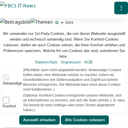
Direkt
⁝
zum
Inhalt
2024
Wir verwenden nur 1st-Party-Cookies, die von dieser Webseite ausgestellt
werden und technisch notwendig sind. Wenn Sie Komfort-Cookies
zulassen, dürfen wir auch Cookies setzen, die Ihren Komfort erhöhen und
Präferenzen speichern. Welche Art von Cookies das sind, entnehmen Sie
bitte::
Datenschutz
Impressum
AGB
PBCS IT-News – IT. Web. Einfach. Webdesign, Analyse & Beratung
(Pflichtfeld: kann nicht abgewählt werden. Notwendige Cookies
helfen dabei, eine Webseite nutzbar zu machen, indem sie
Grundfunktionen wie Seitennavigation und Zugriff auf sichere
Notwendige
Jahr:
2024
63
Ergebnisse
Bereiche ermöglichen. Die Webseite kann ohne diese Cookies
nicht funktionieren. )
(Optional: Komfort-Cookies ermöglichen unserer Webseite, sich
an Informationen zu erinnern, wie sich die Seite verhält, z. B. dass
Sie bereits für eine Umfrage oder einen Termin abgestimmt
Komfort
haben.)