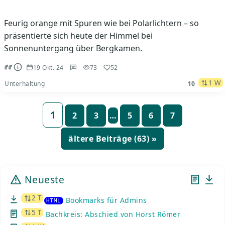
Feurig orange mit Spuren wie bei Polarlichtern – so
präsentierte sich heute der Himmel bei
Sonnenuntergang über Bergkamen.
19 Okt. 24
73
52
1 W
Unterhaltung
10
Seitennummerierung
1
2
3
…
5
6
7
der
Beiträge
ältere Beiträge (63) »
Neueste
2 T
Bookmarks für Admins
HTML
5 T
Bachkreis: Abschied von Horst Römer