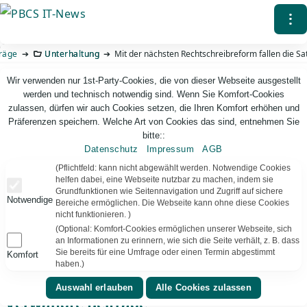
Direkt
⁝
zum
Inhalt
räge
Unterhaltung
Mit der nächsten Rechtschreibreform fallen die S
Wir verwenden nur 1st-Party-Cookies, die von dieser Webseite ausgestellt
werden und technisch notwendig sind. Wenn Sie Komfort-Cookies
zulassen, dürfen wir auch Cookies setzen, die Ihren Komfort erhöhen und
Präferenzen speichern. Welche Art von Cookies das sind, entnehmen Sie
bitte::
Datenschutz
Impressum
AGB
PBCS IT-News – IT. Web. Einfach. Webdesign, Analyse & Beratung
(Pflichtfeld: kann nicht abgewählt werden. Notwendige Cookies
helfen dabei, eine Webseite nutzbar zu machen, indem sie
Grundfunktionen wie Seitennavigation und Zugriff auf sichere
Mit der nächsten Rechtschreibreform fallen
Notwendige
Bereiche ermöglichen. Die Webseite kann ohne diese Cookies
die Satzzeichen weg
nicht funktionieren. )
(Optional: Komfort-Cookies ermöglichen unserer Webseite, sich
😛 „WIR ESSEN JETZT KINDER!“ Ein Komma entscheidet
an Informationen zu erinnern, wie sich die Seite verhält, z. B. dass
hier über Leben und Tod. Einfach mal wirken lassen.
Sie bereits für eine Umfrage oder einen Termin abgestimmt
Komfort
haben.)
Verwandte Beiträge