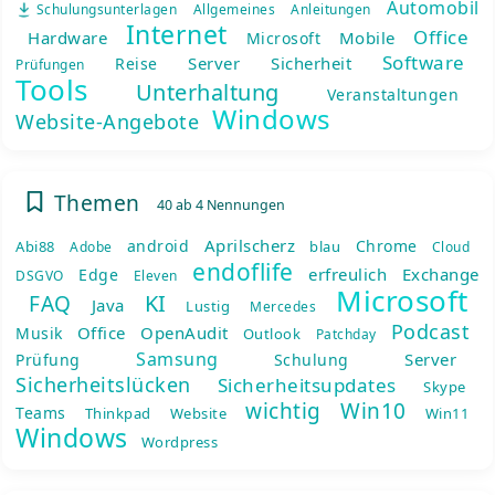
Automobil
Schulungsunterlagen
Allgemeines
Anleitungen
Internet
Office
Hardware
Mobile
Microsoft
Software
Server
Sicherheit
Reise
Prüfungen
Tools
Unterhaltung
Veranstaltungen
Windows
Website-Angebote
Themen
40 ab 4 Nennungen
Aprilscherz
android
Chrome
Abi88
blau
Adobe
Cloud
endoflife
erfreulich
Exchange
Edge
DSGVO
Eleven
Microsoft
KI
FAQ
Java
Lustig
Mercedes
Podcast
Office
OpenAudit
Musik
Outlook
Patchday
Samsung
Server
Prüfung
Schulung
Sicherheitslücken
Sicherheitsupdates
Skype
wichtig
Win10
Teams
Thinkpad
Website
Win11
Windows
Wordpress