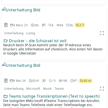
2 T
4 März 25
28s
8
64
36
Unterhaltung
Lustig
App 
Drucker – die Schüssel ist voll
Neulich beim IP-Scan kommt unter der IP-Adresse eines
Druckers alle Information auf chinesisch. Also einen Teil davon
in Google Übersetzer
40 m
8 Mai 24
02:41
15
190
97
Unterhaltung
Microsoft
Musik
Teams
App 
Teams lustige Transkriptionen (Text to speech)
Die lustigsten #Microsoft #Teams Transcriptions bei Anrufen.
Setzt man Teams Telefonie statt einer Telefonanlage ein,