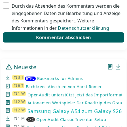
Durch das Absenden des Kommentars werden die
eingegebenen Daten zur Bearbeitung und Anzeige
des Kommentars gespeichert. Weitere
Informationen in der
Datenschutzerklärung
Neueste
3 T
Bookmarks für Admins
HTML
6 T
Bachkreis: Abschied von Horst Römer
1 W
OpenAudit unterstützt jetzt das Importformat d
2 W
Autonamen Wortspiele: Der Roadtrip des Graue
2 W
Samsung Galaxy A54 zum Galaxy S26: K
1 M
OpenAudit Classic Inventar Setup
EXE
1 M