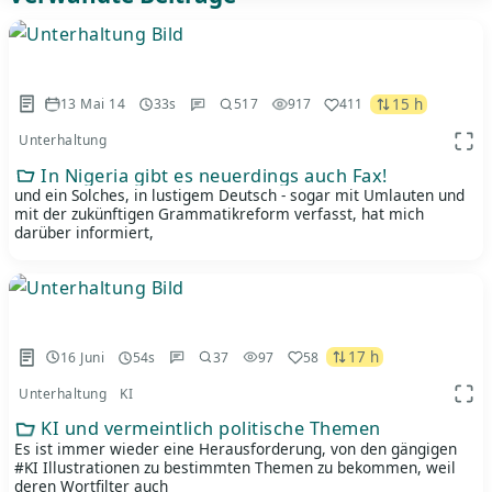
15 h
13 Mai 14
33s
517
917
411
Unterhaltung
App 
In Nigeria gibt es neuerdings auch Fax!
und ein Solches, in lustigem Deutsch - sogar mit Umlauten und
mit der zukünftigen Grammatikreform verfasst, hat mich
darüber informiert,
17 h
16 Juni
54s
37
97
58
Unterhaltung
KI
App 
KI und vermeintlich politische Themen
Es ist immer wieder eine Herausforderung, von den gängigen
#KI Illustrationen zu bestimmten Themen zu bekommen, weil
deren Wortfilter auch