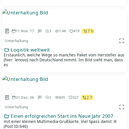
7 h
11 Nov. 17
3
1.4K
419
Unterhaltung
App 
Logistik weltweit
Erstaunlich, welche Wege so manches Paket vom Hersteller aus
(hier: lenovo) nach Deutschland nimmt. Im Bild sieht man, dass
es
2 T
31 Dez. 06
5
895
327
Unterhaltung
App 
Einen erfolgreichen Start ins Neue Jahr 2007
mit einer kleinen Multimedia-Grußkarte. Viel Spass damit :R
(Post ID:646)