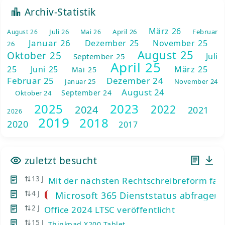
Archiv-Statistik
März 26
Juli 26
April 26
Februar
August 26
Mai 26
Januar 26
Dezember 25
November 25
26
August 25
Oktober 25
Juli
September 25
April 25
25
Juni 25
März 25
Mai 25
Februar 25
Dezember 24
Januar 25
November 24
August 24
September 24
Oktober 24
2025
2023
2022
2024
2021
2026
2019
2018
2020
2017
zuletzt besucht
13 J
Mit der nächsten Rechtschreibreform fall
4 J
Microsoft 365 Dienststatus abfragen
2 J
Office 2024 LTSC veröffentlicht
15 J
Thinkpad X200 Tablet