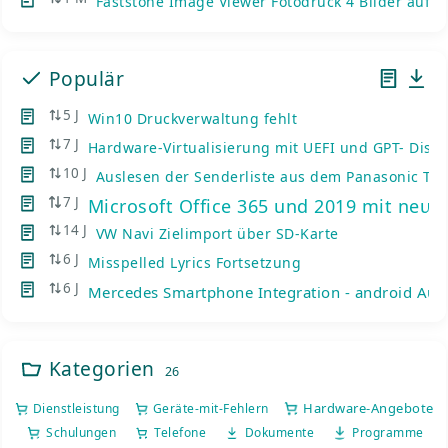
Faststone Image Viewer Fotodruck 4 Bilder auf e
Populär
5 J
Win10 Druckverwaltung fehlt
7 J
Hardware-Virtualisierung mit UEFI und GPT- Disks
10 J
Auslesen der Senderliste aus dem Panasonic TV
7 J
Microsoft Office 365 und 2019 mit neue
14 J
VW Navi Zielimport über SD-Karte
6 J
Misspelled Lyrics Fortsetzung
6 J
Mercedes Smartphone Integration - android Auto
Kategorien
26
Hardware-Angebote
Dienstleistung
Geräte-mit-Fehlern
Schulungen
Telefone
Dokumente
Programme