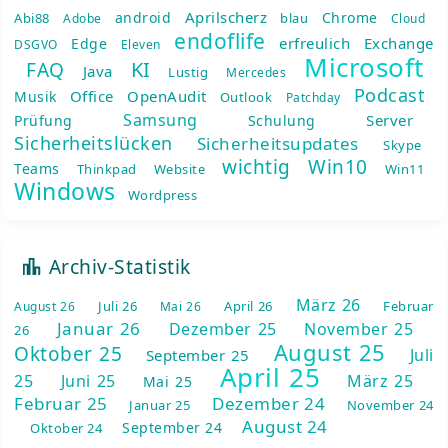
Aprilscherz
android
Chrome
Abi88
blau
Adobe
Cloud
endoflife
erfreulich
Exchange
Edge
DSGVO
Eleven
Microsoft
KI
FAQ
Java
Lustig
Mercedes
Podcast
Office
OpenAudit
Musik
Outlook
Patchday
Samsung
Server
Prüfung
Schulung
Sicherheitslücken
Sicherheitsupdates
Skype
wichtig
Win10
Teams
Thinkpad
Website
Win11
Windows
Wordpress
Archiv-Statistik
März 26
Juli 26
April 26
Februar
August 26
Mai 26
Januar 26
Dezember 25
November 25
26
August 25
Oktober 25
Juli
September 25
April 25
25
Juni 25
März 25
Mai 25
Februar 25
Dezember 24
Januar 25
November 24
August 24
September 24
Oktober 24