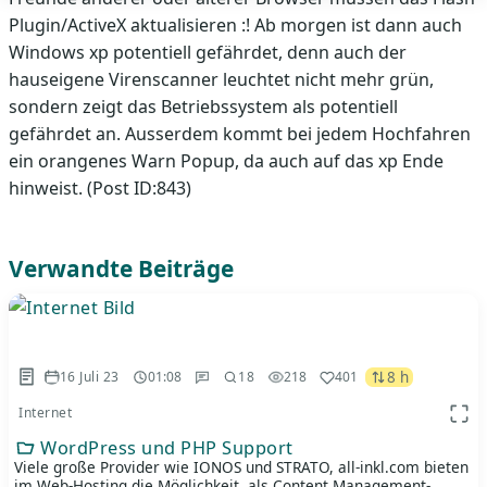
Plugin/ActiveX aktualisieren :! Ab morgen ist dann auch
Windows xp potentiell gefährdet, denn auch der
hauseigene Virenscanner leuchtet nicht mehr grün,
sondern zeigt das Betriebssystem als potentiell
gefährdet an. Ausserdem kommt bei jedem Hochfahren
ein orangenes Warn Popup, da auch auf das xp Ende
hinweist. (Post ID:843)
Verwandte Beiträge
8 h
16 Juli 23
01:08
18
218
401
Internet
App 
WordPress und PHP Support
Viele große Provider wie IONOS und STRATO, all-inkl.com bieten
im Web-Hosting die Möglichkeit, als Content Management-