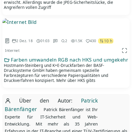
erwischt. Allerdings wurde die JPEG-Sicherheitslücke, die
Angreifern vollen Zugriff
10 h
2 Dez. 18
01:03
2
1.5K
430
Internet
App 
Farben umwandeln RGB nach HKS und umgekehrt
Hostmann-Steinberg und K+E-Druckfarben der BASF-
Drucksysteme GmbH haben gemeinsam spezielle
Farbrezepturen für verschiedene Papierqualitäten und
Druckverfahren konzipiert. Mehr über HKS gibts
Über den Autor:
Patrick
Bärenfänger
Patrick Bärenfänger ist Ihr
Experte für IT-Sicherheit und Web-
Entwicklung. Mit mehr als 35 Jahren
Erfahrung in der IT-Branche und einer TÜV-Zertifizierung als