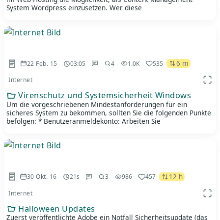
System Wordpress einzusetzen. Wer diese
6 m
22 Feb. 15
03:05
4
1.0K
535
Internet
App 
Virenschutz und Systemsicherheit Windows
Um die vorgeschriebenen Mindestanforderungen für ein
sicheres System zu bekommen, sollten Sie die folgenden Punkte
befolgen: * Benutzeranmeldekonto: Arbeiten Sie
12 h
30 Okt. 16
21s
3
986
457
Internet
App 
Halloween Updates
Zuerst veröffentlichte Adobe ein Notfall Sicherheitsupdate (das