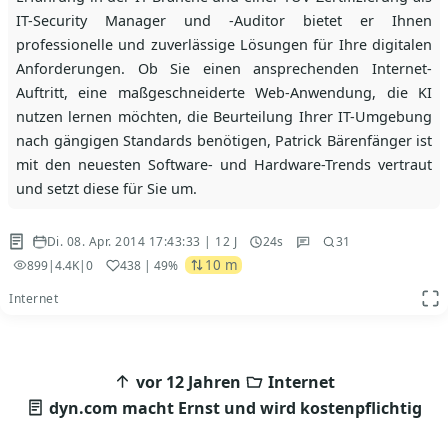
IT-Security Manager und -Auditor bietet er Ihnen
professionelle und zuverlässige Lösungen für Ihre digitalen
Anforderungen. Ob Sie einen ansprechenden Internet-
Auftritt, eine maßgeschneiderte Web-Anwendung, die KI
nutzen lernen möchten, die Beurteilung Ihrer IT-Umgebung
nach gängigen Standards benötigen, Patrick Bärenfänger ist
mit den neuesten Software- und Hardware-Trends vertraut
und setzt diese für Sie um.
Di. 08. Apr. 2014 17:43:33 | 12 J
24s
31
10 m
899
|
4.4K
|
0
438
| 49%
Internet
App
Beitragsnavigation
vor 12 Jahren
Internet
dyn.com macht Ernst und wird kostenpflichtig