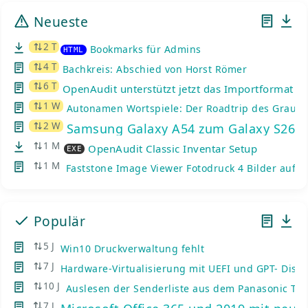
Neueste
2 T
Bookmarks für Admins
HTML
4 T
Bachkreis: Abschied von Horst Römer
6 T
OpenAudit unterstützt jetzt das Importformat de
1 W
Autonamen Wortspiele: Der Roadtrip des Graue
2 W
Samsung Galaxy A54 zum Galaxy S26: K
1 M
OpenAudit Classic Inventar Setup
EXE
1 M
Faststone Image Viewer Fotodruck 4 Bilder auf e
Populär
5 J
Win10 Druckverwaltung fehlt
7 J
Hardware-Virtualisierung mit UEFI und GPT- Disks
10 J
Auslesen der Senderliste aus dem Panasonic TV
7 J