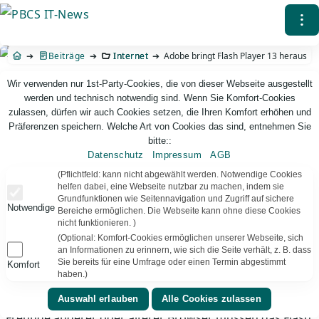
Direkt
⁝
zum
Inhalt
Beiträge
Internet
Adobe bringt Flash Player 13 heraus
Wir verwenden nur 1st-Party-Cookies, die von dieser Webseite ausgestellt
werden und technisch notwendig sind. Wenn Sie Komfort-Cookies
zulassen, dürfen wir auch Cookies setzen, die Ihren Komfort erhöhen und
Präferenzen speichern. Welche Art von Cookies das sind, entnehmen Sie
bitte::
Datenschutz
Impressum
AGB
PBCS IT-News – IT. Web. Einfach. Webdesign, Analyse & Beratung
(Pflichtfeld: kann nicht abgewählt werden. Notwendige Cookies
helfen dabei, eine Webseite nutzbar zu machen, indem sie
Grundfunktionen wie Seitennavigation und Zugriff auf sichere
Adobe bringt Flash Player 13 heraus
Notwendige
Bereiche ermöglichen. Die Webseite kann ohne diese Cookies
nicht funktionieren. )
Windows xp mit täglichem Warn-Popup. Wer Internet
(Optional: Komfort-Cookies ermöglichen unserer Webseite, sich
Explorer 11 oder Google Chrome einsetzt, braucht sich
an Informationen zu erinnern, wie sich die Seite verhält, z. B. dass
um nichts zu kümmern. Diese Browser bekommen über
Sie bereits für eine Umfrage oder einen Termin abgestimmt
Komfort
haben.)
WindowsUpdate bzw. den eigenen Updater jeweils die
aktuelle Version, da sie im Browser integriert ist.
Freunde anderer oder älterer Browser müssen das Flash