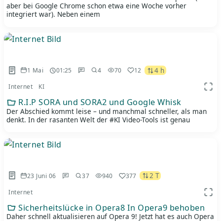
aber bei Google Chrome schon etwa eine Woche vorher
integriert war). Neben einem
4 h
1 Mai
01:25
4
70
12
Internet
KI
App 
R.I.P SORA und SORA2 und Google Whisk
Der Abschied kommt leise – und manchmal schneller, als man
denkt. In der rasanten Welt der #KI Video-Tools ist genau
2 T
23 Juni 06
37
940
377
Internet
App 
Sicherheitslücke in Opera8 In Opera9 behoben
Daher schnell aktualisieren auf Opera 9! Jetzt hat es auch Opera