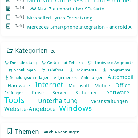
Microsoft Office 365 und 2019 mit neue
14 J
VW Navi Zielimport über SD-Karte
6 J
Misspelled Lyrics Fortsetzung
6 J
Mercedes Smartphone Integration - android Auto
Kategorien
26
Hardware-Angebote
Dienstleistung
Geräte-mit-Fehlern
Schulungen
Telefone
Dokumente
Programme
Automobil
Schulungsunterlagen
Allgemeines
Anleitungen
Internet
Office
Hardware
Mobile
Microsoft
Software
Server
Sicherheit
Reise
Prüfungen
Tools
Unterhaltung
Veranstaltungen
Windows
Website-Angebote
Themen
40 ab 4 Nennungen