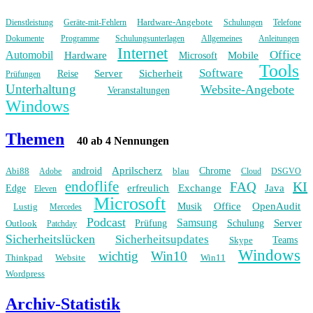
Hardware-Angebote
Dienstleistung
Geräte-mit-Fehlern
Schulungen
Telefone
Dokumente
Programme
Schulungsunterlagen
Allgemeines
Anleitungen
Internet
Office
Automobil
Hardware
Mobile
Microsoft
Tools
Software
Server
Sicherheit
Reise
Prüfungen
Unterhaltung
Website-Angebote
Veranstaltungen
Windows
Themen
40 ab 4 Nennungen
Aprilscherz
Abi88
android
blau
Chrome
Adobe
Cloud
DSGVO
endoflife
KI
FAQ
erfreulich
Exchange
Java
Edge
Eleven
Microsoft
Office
OpenAudit
Lustig
Musik
Mercedes
Podcast
Samsung
Server
Outlook
Prüfung
Schulung
Patchday
Sicherheitslücken
Sicherheitsupdates
Skype
Teams
Windows
wichtig
Win10
Thinkpad
Website
Win11
Wordpress
Archiv-Statistik