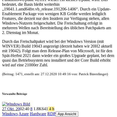
bedeutet, die Basis bleibt weiterhin
„19041.1.amd64fre.vb_release.191206-1406“. Durch ein Update-
Enablement Package von wenigen KB Größe werden lediglich
Features, die derzeit nur den Insidern zur Verfügung stehen, allen
Windows-Nutzern freigeschaltet. Die Freischaltung erfolgt in
mehreren Wellen nach Bereitstellung des üblichen Patchpakets am
2. Dienstag im Monat.
Durch das Freischaltpaket wird bei der Windows Version (mit
WINVER) Build 19043 angezeigt (derzeit haben wir 20H2 aktuell
mit 19042). Folgt man dem Release-Plan von Microsoft, ist für den
Spät-Herbst 2021 dann wieder ein großes Upgrade geplant, bei dem
quasi das Betriebssystem neu installiert und der Core Build erhöht
wird auf eine 21000er Zahl.
(Beitrag: 1471, erstellt am: 27.12.2020 10:49:16 von: Patrick Bärenfänger)
Verwandte Beiträge
27 Okt. 20
02:40
8
1.8K
641
4 h
Windows
Azure
Hardware
RDP
App Ansicht