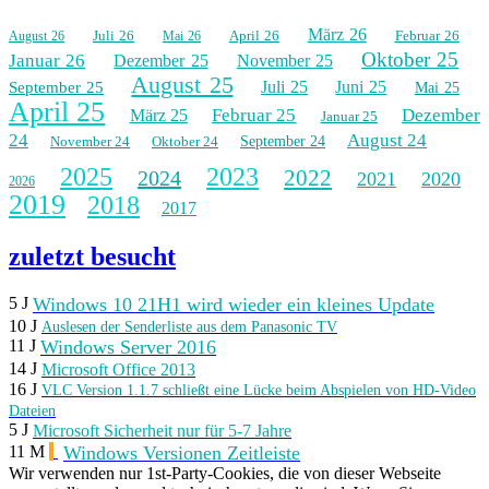
März 26
Juli 26
April 26
Februar 26
August 26
Mai 26
Oktober 25
Januar 26
Dezember 25
November 25
August 25
Juli 25
Juni 25
September 25
Mai 25
April 25
Februar 25
Dezember
März 25
Januar 25
24
August 24
November 24
Oktober 24
September 24
2025
2023
2022
2024
2021
2020
2026
2019
2018
2017
zuletzt besucht
Windows 10 21H1 wird wieder ein kleines Update
5 J
10 J
Auslesen der Senderliste aus dem Panasonic TV
Windows Server 2016
11 J
14 J
Microsoft Office 2013
16 J
VLC Version 1.1.7 schließt eine Lücke beim Abspielen von HD-Video
Dateien
5 J
Microsoft Sicherheit nur für 5-7 Jahre
Windows Versionen Zeitleiste
11 M
Wir verwenden nur 1st-Party-Cookies, die von dieser Webseite