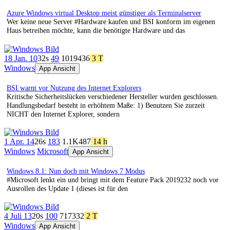
Azure Windows virtual Desktop meist günstiger als Terminalserver
Wer keine neue Server #Hardware kaufen und BSI konform im eigenen
Haus betreiben möchte, kann die benötigte Hardware und das
18 Jan. 10
32s
49
1019
436
3 T
Windows
App Ansicht
BSI warnt vor Nutzung des Internet Explorers
Kritische Sicherheitslücken verschiedener Hersteller wurden geschlossen.
Handlungsbedarf besteht in erhöhtem Maße: 1) Benutzen Sie zurzeit
NICHT den Internet Explorer, sondern
1 Apr. 14
26s
183
1.1K
487
14 h
Windows
Microsoft
App Ansicht
Windows 8.1: Nun doch mit Windows 7 Modus
#Microsoft lenkt ein und bringt mit dem Feature Pack 2019232 noch vor
Ausrollen des Update 1 (dieses ist für den
4 Juli 13
20s
100
717
332
2 T
Windows
App Ansicht