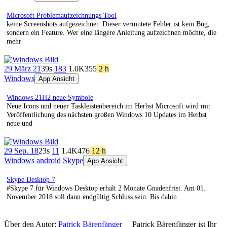
Microsoft Problemaufzeichnungs Tool
keine Screenshots aufgezeichnet: Dieser vermutete Fehler ist kein Bug,
sondern ein Feature. Wer eine längere Anleitung aufzeichnen möchte, die
mehr
29 März 21
39s
183
1.0K
355
2 h
Windows
App Ansicht
Windows 21H2 neue Symbole
Neue Icons und neuer Taskleistenbereich im Herbst Microsoft wird mit
Veröffentlichung des nächsten großen Windows 10 Updates im Herbst
neue und
29 Sep. 18
23s
11
1.4K
476
12 h
Windows
android
Skype
App Ansicht
Skype Desktop 7
#Skype 7 für Windows Desktop erhält 2 Monate Gnadenfrist. Am 01.
November 2018 soll dann endgültig Schluss sein. Bis dahin
Über den Autor:
Patrick Bärenfänger
Patrick Bärenfänger ist Ihr