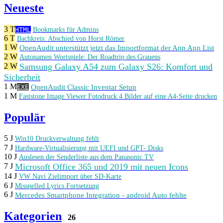
Neueste
3 T
HTML
Bookmarks für Admins
6 T
Bachkreis: Abschied von Horst Römer
1 W
OpenAudit unterstützt jetzt das Importformat der App App List
2 W
Autonamen Wortspiele: Der Roadtrip des Grauens
Samsung Galaxy A54 zum Galaxy S26: Komfort und
2 W
Sicherheit
1 M
OpenAudit Classic Inventar Setup
EXE
1 M
Faststone Image Viewer Fotodruck 4 Bilder auf eine A4-Seite drucken
Populär
5 J
Win10 Druckverwaltung fehlt
7 J
Hardware-Virtualisierung mit UEFI und GPT- Disks
10 J
Auslesen der Senderliste aus dem Panasonic TV
Microsoft Office 365 und 2019 mit neuen Icons
7 J
14 J
VW Navi Zielimport über SD-Karte
6 J
Misspelled Lyrics Fortsetzung
6 J
Mercedes Smartphone Integration - android Auto fehlte
Kategorien
26