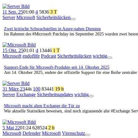
11 Sep. 25
01:00
4
58
36
3 T
Server
Microsoft
Sicherheitslücken
App
Ansicht
Zwei kritische Schwachstellen in Azure-nahen Diensten
Im Rahmen des #Microsoft Patchday im September 2025 wurden zwei besonder
15 Okt. 25
01:01
4
134
46
1 T
Microsoft
endoflife
Podcast
Sicherheitslücken
wichtig
App
Ansicht
Support-Ende für Microsoft-Produkte seit 14. Oktober 2025
Am 14. Oktober 2025, endete der offizielle Support für eine Reihe zentrale
31 März 23
44s
100
83
441
19 h
Server
Exchange
Sicherheitsupdates
wichtig
App
Ansicht
Microsoft macht alten Exchange die Tür zu
Wie aktuelle Statistiken beweisen, sind noch zigtausende alte #Exchange Ser
5 Mai 22
01:24
628
524
2 h
Microsoft
Defender
Microsoft
Virenschutz
App