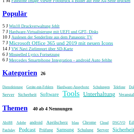
1 M
Faststone Image Viewer Fotodruck 4 Bilder auf eine A4-Seite drucken
Populär
5 J
Win10 Druckverwaltung fehlt
7 J
Hardware-Virtualisierung mit UEFI und GPT- Disks
10 J
Auslesen der Senderliste aus dem Panasonic TV
Microsoft Office 365 und 2019 mit neuen Icons
7 J
14 J
VW Navi Zielimport über SD-Karte
6 J
Misspelled Lyrics Fortsetzung
6 J
Mercedes Smartphone Integration - android Auto fehlte
Kategorien
26
Hardware-Angebote
Dienstleistung
Geräte-mit-Fehlern
Schulungen
Telefone
Do
Tools
Unterhaltung
Software
Server
Sicherheit
Veransta
Themen
40 ab 4 Nennungen
Aprilscherz
Abi88
android
blau
Chrome
Ed
Adobe
Cloud
DSGVO
Podcast
Sicherhei
Samsung
Server
Prüfung
Schulung
Patchday