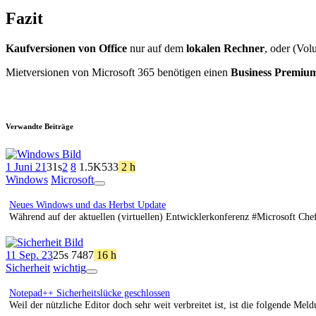
Fazit
Kaufversionen von Office
nur auf dem
lokalen Rechner
, oder (Vol
Mietversionen von Microsoft 365 benötigen einen
Business Premiu
Verwandte Beiträge
1 Juni 21
31s
2
8
1.5K
533
2 h
Windows
Microsoft
App
Ansicht
Neues Windows und das Herbst Update
Während auf der aktuellen (virtuellen) Entwicklerkonferenz #Microsoft Che
11 Sep. 23
25s
74
87
16 h
Sicherheit
wichtig
App
Ansicht
Notepad++ Sicherheitslücke geschlossen
Weil der nützliche Editor doch sehr weit verbreitet ist, ist die folgende M