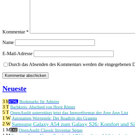
Kommentar
*
Name
E-Mail-Adresse
Durch das Absenden des Kommentars werden die eingegebenen Dat
Neueste
3 h
HTML
Bookmarks für Admins
3 T
Bachkreis: Abschied von Horst Römer
5 T
OpenAudit unterstützt jetzt das Importformat der App App List
1 W
Autonamen Wortspiele: Der Roadtrip des Grauens
Samsung Galaxy A54 zum Galaxy S26: Komfort und Sic
2 W
1 M
OpenAudit Classic Inventar Setup
EXE