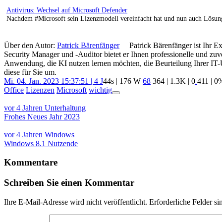
Ansicht
Antivirus: Wechsel auf Microsoft Defender
Nachdem #Microsoft sein Lizenzmodell vereinfacht hat und nun auch Lösung f
Über den Autor:
Patrick Bärenfänger
Patrick Bärenfänger ist Ihr E
Security Manager und -Auditor bietet er Ihnen professionelle und zuv
Anwendung, die KI nutzen lernen möchten, die Beurteilung Ihrer IT-
diese für Sie um.
Mi. 04. Jan. 2023 15:37:51 | 4 J
44s | 176 W
68
364
|
1.3K
|
0
411
| 0
Office
Lizenzen
Microsoft
wichtig
App
Beitragsnavigation
Ansicht
vor 4 Jahren
Unterhaltung
Frohes Neues Jahr 2023
vor 4 Jahren
Windows
Windows 8.1 Nutzende
Kommentare
Schreiben Sie einen Kommentar
Ihre E-Mail-Adresse wird nicht veröffentlicht.
Erforderliche Felder si