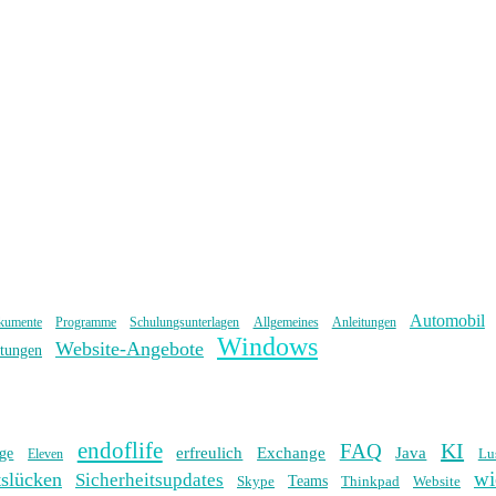
Automobil
kumente
Programme
Schulungsunterlagen
Allgemeines
Anleitungen
Windows
Website-Angebote
ltungen
endoflife
KI
FAQ
erfreulich
Exchange
Java
ge
Lu
Eleven
wi
tslücken
Sicherheitsupdates
Skype
Teams
Thinkpad
Website