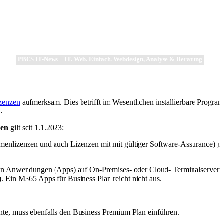
PBCS IT-News – IT. Web. Einfach. Webdesign, Analyse & Beratung
zenzen
aufmerksam. Dies betrifft im Wesentlichen installierbare Prog
:
gen
gilt seit 1.1.2023:
nlizenzen und auch Lizenzen mit mit gültiger Software-Assurance) gi
baren Anwendungen (Apps) auf On-Premises- oder Cloud- Terminalservern
 Ein M365 Apps für Business Plan reicht nicht aus.
hte, muss ebenfalls den Business Premium Plan einführen.