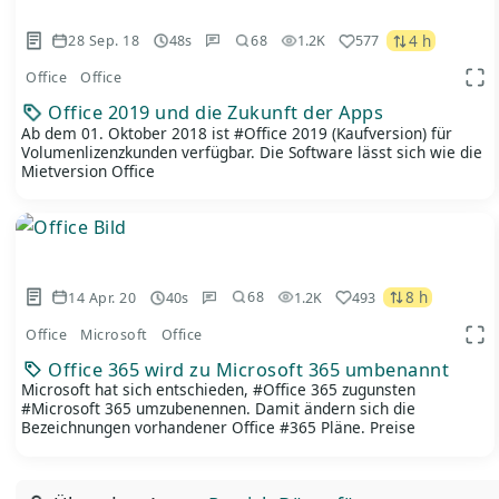
4 h
28 Sep. 18
48s
1.2K
577
68
Office
Office
App
Office 2019 und die Zukunft der Apps
Ab dem 01. Oktober 2018 ist #Office 2019 (Kaufversion) für
Volumenlizenzkunden verfügbar. Die Software lässt sich wie die
Mietversion Office
8 h
14 Apr. 20
40s
1.2K
493
68
Office
Microsoft
Office
App
Office 365 wird zu Microsoft 365 umbenannt
Microsoft hat sich entschieden, #Office 365 zugunsten
#Microsoft 365 umzubenennen. Damit ändern sich die
Bezeichnungen vorhandener Office #365 Pläne. Preise