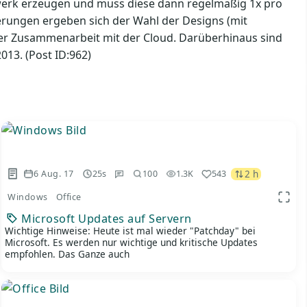
tzwerk erzeugen und muss diese dann regelmäßig 1x pro
erungen ergeben sich der Wahl der Designs (mit
der Zusammenarbeit mit der Cloud. Darüberhinaus sind
013. (Post ID:962)
2 h
6 Aug. 17
25s
1.3K
543
100
Windows
Office
 Ansicht
App A
Microsoft Updates auf Servern
Wichtige Hinweise: Heute ist mal wieder "Patchday" bei
Microsoft. Es werden nur wichtige und kritische Updates
empfohlen. Das Ganze auch