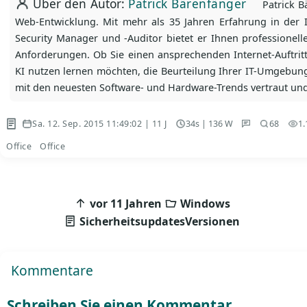
Über den Autor:
Patrick Bärenfänger
Patrick Bä
Web-Entwicklung. Mit mehr als 35 Jahren Erfahrung in der IT
Security Manager und -Auditor bietet er Ihnen professionell
Anforderungen. Ob Sie einen ansprechenden Internet-Auftri
KI nutzen lernen möchten, die Beurteilung Ihrer IT-Umgebung
mit den neuesten Software- und Hardware-Trends vertraut und 
Sa. 12. Sep. 2015 11:49:02 | 11 J
34s | 136 W
1.
68
Office
Office
Beitragsnavigation
vor 11 Jahren
Windows
SicherheitsupdatesVersionen
Kommentare
Schreiben Sie einen Kommentar