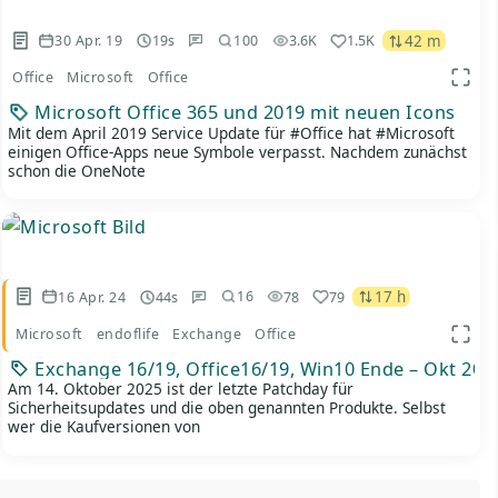
42 m
30 Apr. 19
19s
3.6K
1.5K
100
Office
Microsoft
Office
 Ansicht
App A
Microsoft Office 365 und 2019 mit neuen Icons
Mit dem April 2019 Service Update für #Office hat #Microsoft
einigen Office-Apps neue Symbole verpasst. Nachdem zunächst
schon die OneNote
17 h
16 Apr. 24
44s
78
79
16
Microsoft
endoflife
Exchange
Office
 Ansicht
App A
Exchange 16/19, Office16/19, Win10 Ende – Okt 202
Am 14. Oktober 2025 ist der letzte Patchday für
Sicherheitsupdates und die oben genannten Produkte. Selbst
wer die Kaufversionen von