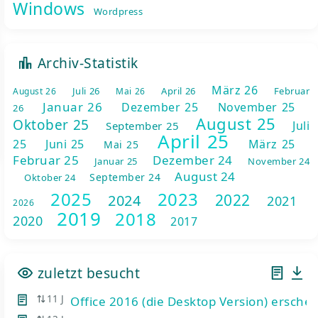
Windows
Wordpress
Archiv-Statistik
März 26
Juli 26
April 26
Februar
August 26
Mai 26
Januar 26
Dezember 25
November 25
26
August 25
Oktober 25
Juli
September 25
April 25
25
Juni 25
März 25
Mai 25
 Ansicht
Februar 25
Dezember 24
Januar 25
November 24
August 24
September 24
Oktober 24
2025
2023
2022
2024
2021
2026
2019
2018
2020
2017
zuletzt besucht
11 J
Office 2016 (die Desktop Version) ersche