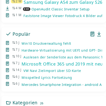
2 W
Samsung Galaxy A54 zum Galaxy S26: 
4 W
OpenAudit Classic Inventar Setup
EXE
1 M
Faststone Image Viewer Fotodruck 4 Bilder auf e
Populär
5 J
Win10 Druckverwaltung fehlt
7 J
Hardware-Virtualisierung mit UEFI und GPT- Disk
10 J
Auslesen der Senderliste aus dem Panasonic TV
7 J
Microsoft Office 365 und 2019 mit neue
nsicht
14 J
VW Navi Zielimport über SD-Karte
6 J
Misspelled Lyrics Fortsetzung
6 J
Mercedes Smartphone Integration - android Auto
Kategorien
26