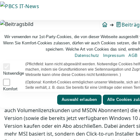
Direkt
zum
Inhalt
Beiträ
Wir verwenden nur 1st-Party-Cookies, die von dieser Webseite ausgestellt
Wenn Sie Komfort-Cookies zulassen, dürfen wir auch Cookies setzen, die 
speichern. Welche Art von Cookies das sind, entneh
Datenschutz
Impressum
AGB
(Pflichtfeld: kann nicht abgewählt werden. Notwendige Cookies hel
machen, indem sie Grundfunktionen wie Seitennavigation und Zugrif
Notwendige
Webseite kann ohne diese Cookies nicht funktionieren. )
(Optional: Komfort-Cookies ermöglichen unserer Webseite, sich an I
Seite verhält, z. B. dass Sie bereits für eine Umfrage oder einen T
Komfort
Office 2016 (die Desktop Version) ersche
Das gab Microsoft nun offiziell bekannt. Ab diesem Zeit
auch Volumenlizenzkunden und MSDN Abonnenten) die ne
Version (sowie die bereits jetzt verfügbaren Windows 10
Version kaufen oder ein Abo abschließen. Dabei ändert si
mehr MSI basiert ist, sondern den Click-to-run Installer 