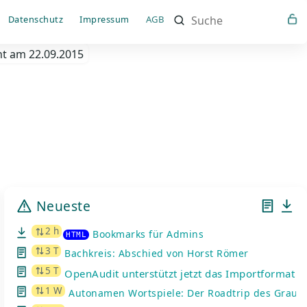
Such
Datenschutz
Impressum
AGB
nt am 22.09.2015
Neueste
2 h
Bookmarks für Admins
HTML
3 T
Bachkreis: Abschied von Horst Römer
5 T
OpenAudit unterstützt jetzt das Importformat d
1 W
Autonamen Wortspiele: Der Roadtrip des Graue