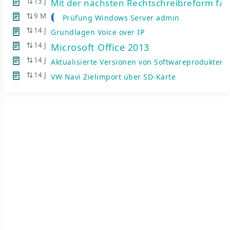
13 J
Mit der nächsten Rechtschreibreform fal
9 M
Prüfung Windows Server admin
14 J
Grundlagen Voice over IP
14 J
Microsoft Office 2013
14 J
Aktualisierte Versionen von Softwareprodukten
14 J
VW Navi Zielimport über SD-Karte