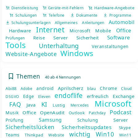
Hardware-Angebote
Dienstleistung
Geräte-mit-Fehlern
Schulungen
Telefone
Dokumente
Programme
Automobil
Schulungsunterlagen
Allgemeines
Anleitungen
nsicht
Internet
Office
Hardware
Mobile
Microsoft
Software
Server
Sicherheit
Reise
Prüfungen
Tools
Unterhaltung
Veranstaltungen
Windows
Website-Angebote
Themen
40 ab 4 Nennungen
Aprilscherz
android
Chrome
Abi88
blau
Adobe
Cloud
nsicht
endoflife
erfreulich
Exchange
Edge
DSGVO
Eleven
Microsoft
5
KI
FAQ
Java
Lustig
Mercedes
Podcast
Office
OpenAudit
Musik
Outlook
Patchday
Samsung
Server
Prüfung
Schulung
Sicherheitslücken
Sicherheitsupdates
Skype
wichtig
Win10
Teams
Thinkpad
Website
Win11