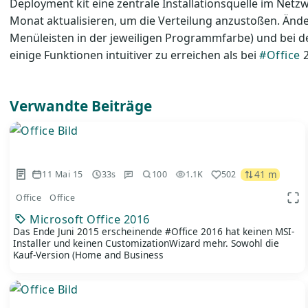
Deployment kit eine zentrale Installationsquelle im Ne
Monat aktualisieren, um die Verteilung anzustoßen. Änd
Menüleisten in der jeweiligen Programmfarbe) und bei 
einige Funktionen intuitiver zu erreichen als bei
#Office
2
Verwandte Beiträge
41 m
11 Mai 15
33s
1.1K
502
100
Office
Office
App
Microsoft Office 2016
Das Ende Juni 2015 erscheinende #Office 2016 hat keinen MSI-
Installer und keinen CustomizationWizard mehr. Sowohl die
Kauf-Version (Home and Business