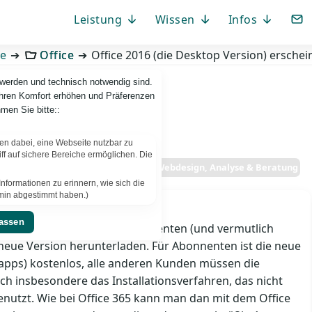
Leistung
Wissen
Infos
ge
Office
Office 2016 (die Desktop Version) erschei
 werden und technisch notwendig sind.
Ihren Komfort erhöhen und Präferenzen
men Sie bitte::
fen dabei, eine Webseite nutzbar zu
f auf sichere Bereiche ermöglichen. Die
PBCS IT-News – IT. Web. Einfach. Webdesign, Analyse & Beratung
nformationen zu erinnern, wie sich die
ermin abgestimmt haben.)
int am 22.09.2015
punkt können Office 365 Abonnenten (und vermutlich
ue Version herunterladen. Für Abonnenten ist die neue
 apps) kostenlos, alle anderen Kunden müssen die
ch insbesondere das Installationsverfahren, das nicht
benutzt. Wie bei Office 365 kann man dan mit dem Office