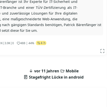
renfänger ist Ihr Experte für IT-Sicherheit und
-Branche und einer TÜV-Zertifizierung als IT-
e und zuverlässige Lösungen für Ihre digitalen
tt, eine maßgeschneiderte Web-Anwendung, die
 nach gängigen Standards benötigen, Patrick Bärenfänger ist
setzt diese für Sie um.
4 h
1K
|
3.9K
|
0
488
| 44%
App
vor 11 Jahren
Mobile
Stagefright Lücke in android