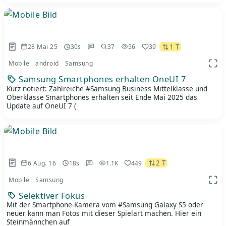
1 T
28 Mai 25
30s
37
56
39
Mobile
android
Samsung
App 
Samsung Smartphones erhalten OneUI 7
Kurz notiert: Zahlreiche #Samsung Business Mittelklasse und
Oberklasse Smartphones erhalten seit Ende Mai 2025 das
Update auf OneUI 7 (
2 T
6 Aug. 16
18s
1.1K
449
Mobile
Samsung
App 
Selektiver Fokus
Mit der Smartphone-Kamera vom #Samsung Galaxy S5 oder
neuer kann man Fotos mit dieser Spielart machen. Hier ein
Steinmännchen auf