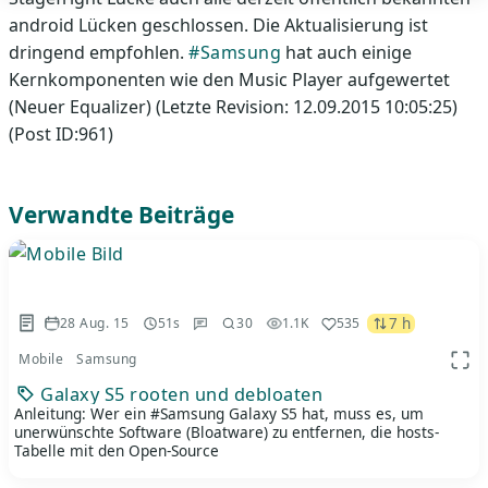
android Lücken geschlossen. Die Aktualisierung ist
dringend empfohlen.
#Samsung
hat auch einige
Kernkomponenten wie den Music Player aufgewertet
(Neuer Equalizer) (Letzte Revision: 12.09.2015 10:05:25)
(Post ID:961)
Verwandte Beiträge
7 h
28 Aug. 15
51s
30
1.1K
535
Mobile
Samsung
App 
Galaxy S5 rooten und debloaten
Anleitung: Wer ein #Samsung Galaxy S5 hat, muss es, um
unerwünschte Software (Bloatware) zu entfernen, die hosts-
Tabelle mit den Open-Source