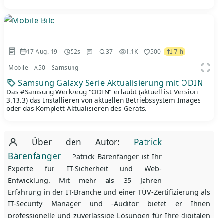
7 h
17 Aug. 19
52s
37
1.1K
500
Mobile
A50
Samsung
App 
Samsung Galaxy Serie Aktualisierung mit ODIN
Das #Samsung Werkzeug "ODIN" erlaubt (aktuell ist Version
3.13.3) das Installieren von aktuellen Betriebssystem Images
oder das Komplett-Aktualisieren des Geräts.
Über den Autor:
Patrick
Bärenfänger
Patrick Bärenfänger ist Ihr
Experte für IT-Sicherheit und Web-
Entwicklung. Mit mehr als 35 Jahren
Erfahrung in der IT-Branche und einer TÜV-Zertifizierung als
IT-Security Manager und -Auditor bietet er Ihnen
professionelle und zuverlässige Lösungen für Ihre digitalen