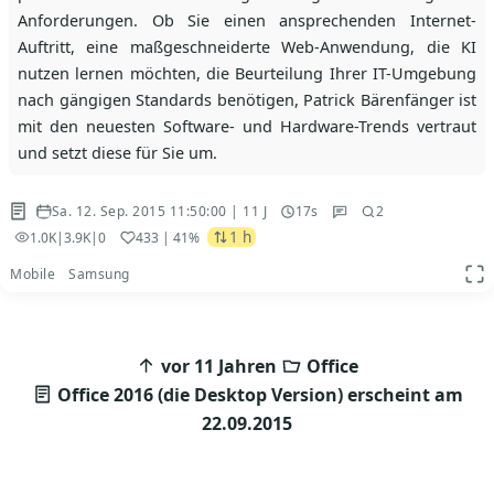
Anforderungen. Ob Sie einen ansprechenden Internet-
Auftritt, eine maßgeschneiderte Web-Anwendung, die KI
nutzen lernen möchten, die Beurteilung Ihrer IT-Umgebung
nach gängigen Standards benötigen, Patrick Bärenfänger ist
mit den neuesten Software- und Hardware-Trends vertraut
und setzt diese für Sie um.
Sa. 12. Sep. 2015 11:50:00 | 11 J
17s
2
1 h
1.0K
|
3.9K
|
0
433
| 41%
Mobile
Samsung
App
Beitragsnavigation
vor 11 Jahren
Office
Office 2016 (die Desktop Version) erscheint am
22.09.2015