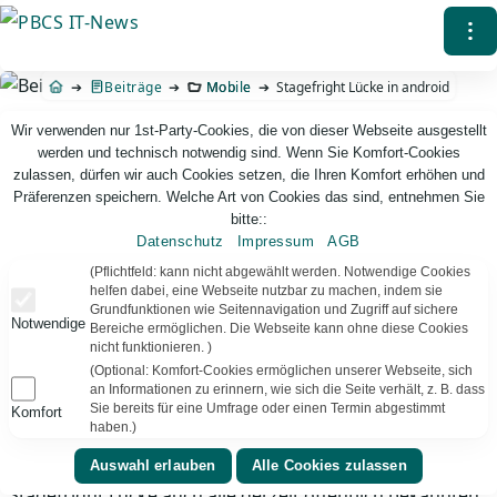
Direkt
⁝
zum
Inhalt
Beiträge
Mobile
Stagefright Lücke in android
Wir verwenden nur 1st-Party-Cookies, die von dieser Webseite ausgestellt
werden und technisch notwendig sind. Wenn Sie Komfort-Cookies
zulassen, dürfen wir auch Cookies setzen, die Ihren Komfort erhöhen und
Präferenzen speichern. Welche Art von Cookies das sind, entnehmen Sie
bitte::
Datenschutz
Impressum
AGB
PBCS IT-News – IT. Web. Einfach. Webdesign, Analyse & Beratung
(Pflichtfeld: kann nicht abgewählt werden. Notwendige Cookies
helfen dabei, eine Webseite nutzbar zu machen, indem sie
Grundfunktionen wie Seitennavigation und Zugriff auf sichere
Stagefright Lücke in android
Notwendige
Bereiche ermöglichen. Die Webseite kann ohne diese Cookies
nicht funktionieren. )
(Optional: Komfort-Cookies ermöglichen unserer Webseite, sich
#Samsung
Galaxy S5 und S4 erhalten nun einen
an Informationen zu erinnern, wie sich die Seite verhält, z. B. dass
Lückenschluss für die Stagefright Lücke. Aktualisiert
Sie bereits für eine Umfrage oder einen Termin abgestimmt
Komfort
haben.)
man die Firmware auf Version: G900FXXU1BOI3 (S5) und
I9505XXUHOH2 (S4 LTE), sind damit neben der
Stagefright Lücke auch alle derzeit öffentlich bekannten