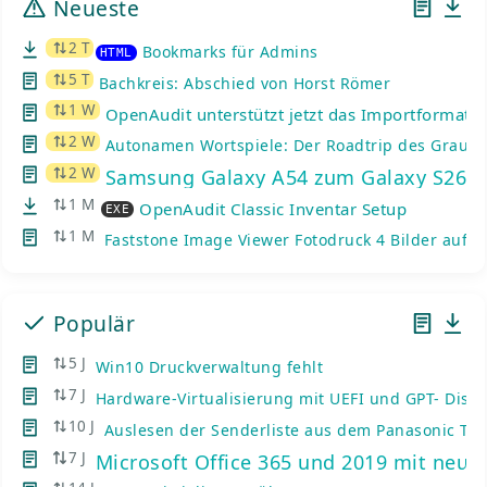
Neueste
2 T
Bookmarks für Admins
HTML
5 T
Bachkreis: Abschied von Horst Römer
1 W
OpenAudit unterstützt jetzt das Importformat d
2 W
Autonamen Wortspiele: Der Roadtrip des Graue
2 W
Samsung Galaxy A54 zum Galaxy S26: K
1 M
OpenAudit Classic Inventar Setup
EXE
1 M
Faststone Image Viewer Fotodruck 4 Bilder auf e
Populär
5 J
Win10 Druckverwaltung fehlt
7 J
Hardware-Virtualisierung mit UEFI und GPT- Disks
10 J
Auslesen der Senderliste aus dem Panasonic TV
7 J
Microsoft Office 365 und 2019 mit neue