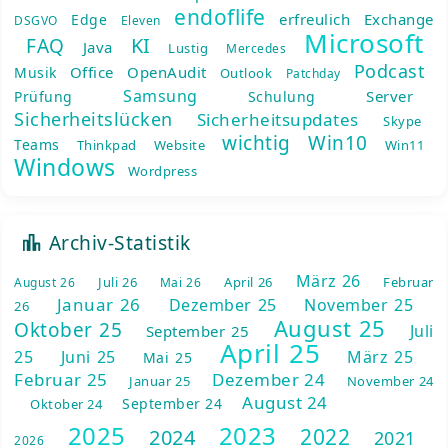
endoflife
erfreulich
Exchange
Edge
DSGVO
Eleven
Microsoft
KI
FAQ
Java
Lustig
Mercedes
Podcast
Office
OpenAudit
Musik
Outlook
Patchday
Samsung
Server
Prüfung
Schulung
Sicherheitslücken
Sicherheitsupdates
Skype
wichtig
Win10
Teams
Thinkpad
Website
Win11
Windows
Wordpress
Archiv-Statistik
März 26
Juli 26
April 26
Februar
August 26
Mai 26
Januar 26
Dezember 25
November 25
26
August 25
Oktober 25
Juli
September 25
April 25
25
Juni 25
März 25
Mai 25
Februar 25
Dezember 24
Januar 25
November 24
August 24
September 24
Oktober 24
2025
2023
2022
2024
2021
2026