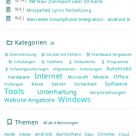
14 J
VW Navi Zielimport über SD-Karte
6 J
Misspelled Lyrics Fortsetzung
6 J
Mercedes Smartphone Integration - android Auto
Kategorien
26
Hardware-Angebote
Dienstleistung
Geräte-mit-Fehlern
Schulungen
Telefone
Dokumente
Programme
Automobil
Schulungsunterlagen
Allgemeines
Anleitungen
Internet
Office
Hardware
Mobile
Microsoft
Software
Server
Sicherheit
Reise
Prüfungen
Tools
Unterhaltung
Veranstaltungen
Windows
Website-Angebote
Themen
40 ab 4 Nennungen
Aprilscherz
android
Chrome
Abi88
blau
Adobe
Cloud