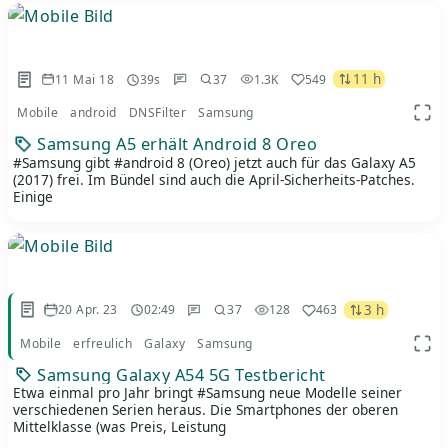
11 h
11 Mai 18
39s
37
1.3K
549
Mobile
android
DNSFilter
Samsung
App 
Samsung A5 erhält Android 8 Oreo
#Samsung gibt #android 8 (Oreo) jetzt auch für das Galaxy A5
(2017) frei. Im Bündel sind auch die April-Sicherheits-Patches.
Einige
3 h
20 Apr. 23
02:49
37
128
463
Mobile
erfreulich
Galaxy
Samsung
App 
Samsung Galaxy A54 5G Testbericht
Etwa einmal pro Jahr bringt #Samsung neue Modelle seiner
verschiedenen Serien heraus. Die Smartphones der oberen
Mittelklasse (was Preis, Leistung