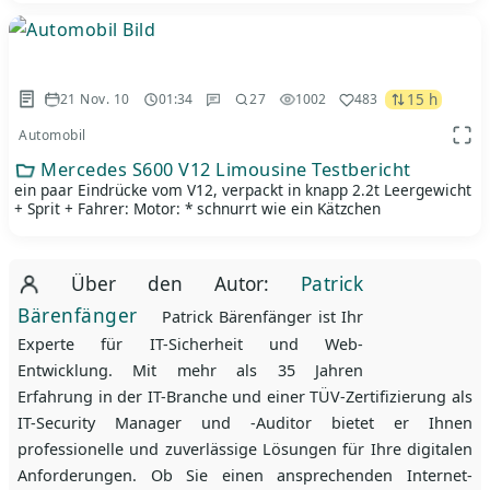
15 h
21 Nov. 10
01:34
27
1002
483
Automobil
App 
Mercedes S600 V12 Limousine Testbericht
ein paar Eindrücke vom V12, verpackt in knapp 2.2t Leergewicht
+ Sprit + Fahrer: Motor: * schnurrt wie ein Kätzchen
Über den Autor:
Patrick
Bärenfänger
Patrick Bärenfänger ist Ihr
Experte für IT-Sicherheit und Web-
Entwicklung. Mit mehr als 35 Jahren
Erfahrung in der IT-Branche und einer TÜV-Zertifizierung als
IT-Security Manager und -Auditor bietet er Ihnen
professionelle und zuverlässige Lösungen für Ihre digitalen
Anforderungen. Ob Sie einen ansprechenden Internet-