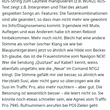
RDS-String zum Lauftext manipulieren (z.B. WDR2). RDS-
Text zeigt z.B. Interpreten und Titel des aktuell
gespielten Songs an. Features: Die Tastenkombinationen
sind alle geändert, so dass man nicht mehr wie gewohnt
ins Info/Diagnosemenü kommt. Irgendwie mit Mute,
Auflegen und was Anderem habe ich einen Reboot
hinbekommen. Mehr noch nicht. Blechi hat eine andere
Stimme als vorher (vorher Klang sie wie bei
Blaupunktgeräten) jetzt so ähnlich wie Hilde von Becker.
Ich glaube, das ist die Frauenstimme vom Navigon NCK!
Wer die Sendung „Quiztaxi“ auf Kabel1 kennt, weiss
ebenfalls ungefähr, wie die „Neue“ im Comand NTG2
klingt. Die Stimme gefällt mir viel besser, so ähnlich wie
Herzblatt-Susi, aber nicht ganz so überzogen wie die
Susi im Traffic Pro, also mehr nüchtern – aber gut. Die
Betonung ist wesentlich besser – die leiert nicht so. Sie
könnte noch etwas schneller sein, wie Agnes vom Traffic
Pro 7945. Rufnummern anrufen bei POI-Zielen geht