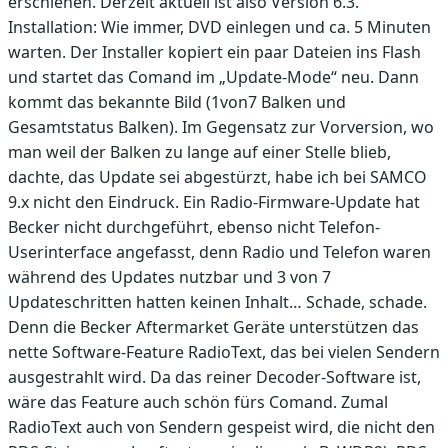
erschienen. Derzeit aktuell ist also Version 6.3.
Installation: Wie immer, DVD einlegen und ca. 5 Minuten
warten. Der Installer kopiert ein paar Dateien ins Flash
und startet das Comand im „Update-Mode“ neu. Dann
kommt das bekannte Bild (1von7 Balken und
Gesamtstatus Balken). Im Gegensatz zur Vorversion, wo
man weil der Balken zu lange auf einer Stelle blieb,
dachte, das Update sei abgestürzt, habe ich bei SAMCO
9.x nicht den Eindruck. Ein Radio-Firmware-Update hat
Becker nicht durchgeführt, ebenso nicht Telefon-
Userinterface angefasst, denn Radio und Telefon waren
während des Updates nutzbar und 3 von 7
Updateschritten hatten keinen Inhalt… Schade, schade.
Denn die Becker Aftermarket Geräte unterstützen das
nette Software-Feature RadioText, das bei vielen Sendern
ausgestrahlt wird. Da das reiner Decoder-Software ist,
wäre das Feature auch schön fürs Comand. Zumal
RadioText auch von Sendern gespeist wird, die nicht den