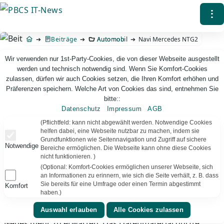
Direkt
⁝
zum
Inhalt
Beiträge
Automobil
Navi Mercedes NTG2
Wir verwenden nur 1st-Party-Cookies, die von dieser Webseite ausgestellt
werden und technisch notwendig sind. Wenn Sie Komfort-Cookies
zulassen, dürfen wir auch Cookies setzen, die Ihren Komfort erhöhen und
Präferenzen speichern. Welche Art von Cookies das sind, entnehmen Sie
bitte::
Datenschutz
Impressum
AGB
PBCS IT-News – IT. Web. Einfach. Webdesign, Analyse & Beratung
(Pflichtfeld: kann nicht abgewählt werden. Notwendige Cookies
helfen dabei, eine Webseite nutzbar zu machen, indem sie
Grundfunktionen wie Seitennavigation und Zugriff auf sichere
Navi Mercedes NTG2
Notwendige
Bereiche ermöglichen. Die Webseite kann ohne diese Cookies
nicht funktionieren. )
(Optional: Komfort-Cookies ermöglichen unserer Webseite, sich
Seit Mitte Oktober ist die Version „2007/2008“ für das
an Informationen zu erinnern, wie sich die Seite verhält, z. B. dass
NTG2-Comand erhältlich (B6 782 38 48 V 9.0 2007/2008
Sie bereits für eine Umfrage oder einen Termin abgestimmt
Komfort
haben.)
für 257 ). Außer einigen Bugfixes (TMC/Map-Attribut-
Auswertung, Ramp-Problem) ist bei der Software nichts
Neues mehr zu erwarten. Das Datenmaterial dürfte