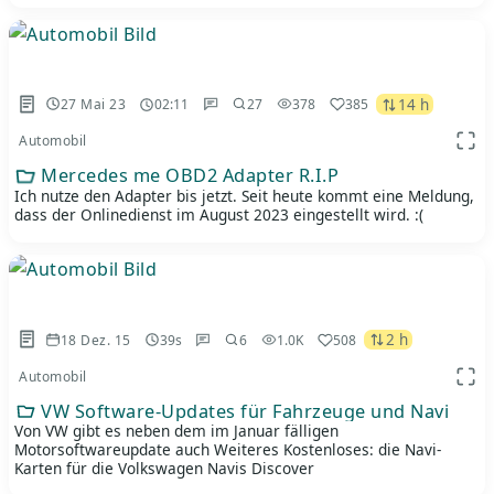
14 h
27 Mai 23
02:11
27
378
385
Automobil
App 
Mercedes me OBD2 Adapter R.I.P
Ich nutze den Adapter bis jetzt. Seit heute kommt eine Meldung,
dass der Onlinedienst im August 2023 eingestellt wird. :(
2 h
18 Dez. 15
39s
6
1.0K
508
Automobil
App 
VW Software-Updates für Fahrzeuge und Navi
Von VW gibt es neben dem im Januar fälligen
Motorsoftwareupdate auch Weiteres Kostenloses: die Navi-
Karten für die Volkswagen Navis Discover