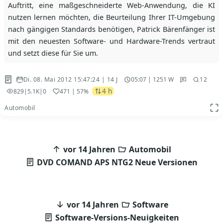
Auftritt, eine maßgeschneiderte Web-Anwendung, die KI
nutzen lernen möchten, die Beurteilung Ihrer IT-Umgebung
nach gängigen Standards benötigen, Patrick Bärenfänger ist
mit den neuesten Software- und Hardware-Trends vertraut
und setzt diese für Sie um.
Di. 08. Mai 2012 15:47:24 | 14 J
05:07 | 1251 W
12
4 h
829
|
5.1K
|
0
471
| 57%
Automobil
App
Beitragsnavigation
vor 14 Jahren
Automobil
DVD COMAND APS NTG2 Neue Versionen
vor 14 Jahren
Software
Software-Versions-Neuigkeiten