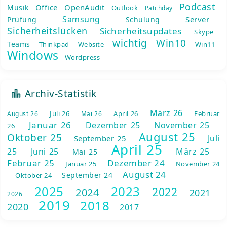
Podcast
Office
OpenAudit
Musik
Outlook
Patchday
Samsung
Server
Prüfung
Schulung
Sicherheitslücken
Sicherheitsupdates
Skype
wichtig
Win10
Teams
Thinkpad
Website
Win11
Windows
Wordpress
Archiv-Statistik
März 26
Juli 26
April 26
Februar
August 26
Mai 26
Januar 26
Dezember 25
November 25
26
August 25
Oktober 25
Juli
September 25
April 25
25
Juni 25
März 25
Mai 25
Februar 25
Dezember 24
Januar 25
November 24
August 24
September 24
Oktober 24
2025
2023
2022
2024
2021
2026
2019
2018
2020
2017