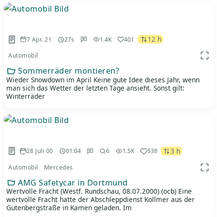
12 h
7 Apr. 21
27s
1.4K
401
Automobil
App 
Sommerräder montieren?
Wieder Snowdown im April Keine gute Idee dieses Jahr, wenn
man sich das Wetter der letzten Tage ansieht. Sonst gilt:
Winterräder
3 h
28 Juli 00
01:04
6
1.5K
538
Automobil
Mercedes
App 
AMG Safetycar in Dortmund
Wertvolle Fracht (Westf. Rundschau, 08.07.2000) (ocb) Eine
wertvolle Fracht hatte der Abschleppdienst Kollmer aus der
Gutenbergstraße in Kamen geladen. Im