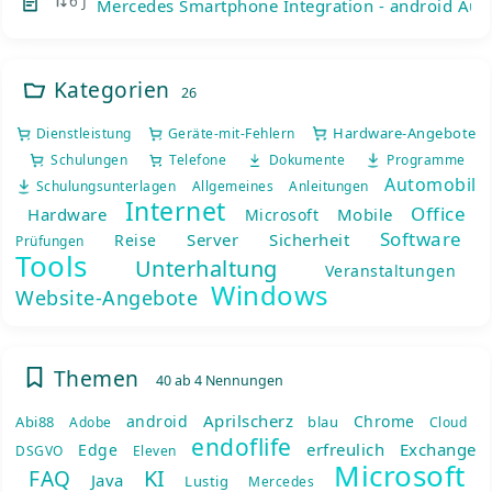
6 J
Mercedes Smartphone Integration - android Auto
Kategorien
26
Hardware-Angebote
Dienstleistung
Geräte-mit-Fehlern
Schulungen
Telefone
Dokumente
Programme
Automobil
Schulungsunterlagen
Allgemeines
Anleitungen
Internet
Office
Hardware
Mobile
Microsoft
Software
Server
Sicherheit
Reise
Prüfungen
Tools
Unterhaltung
Veranstaltungen
Windows
Website-Angebote
Themen
40 ab 4 Nennungen
Aprilscherz
android
Chrome
Abi88
blau
Adobe
Cloud
endoflife
erfreulich
Exchange
Edge
DSGVO
Eleven
Microsoft
KI
FAQ
Java
Lustig
Mercedes