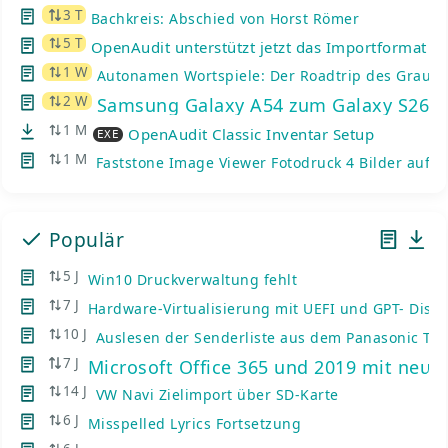
3 T
Bachkreis: Abschied von Horst Römer
5 T
OpenAudit unterstützt jetzt das Importformat de
1 W
Autonamen Wortspiele: Der Roadtrip des Graue
2 W
Samsung Galaxy A54 zum Galaxy S26: K
1 M
OpenAudit Classic Inventar Setup
EXE
1 M
Faststone Image Viewer Fotodruck 4 Bilder auf e
Populär
5 J
Win10 Druckverwaltung fehlt
7 J
Hardware-Virtualisierung mit UEFI und GPT- Disks
10 J
Auslesen der Senderliste aus dem Panasonic TV
7 J
Microsoft Office 365 und 2019 mit neue
14 J
VW Navi Zielimport über SD-Karte
6 J
Misspelled Lyrics Fortsetzung