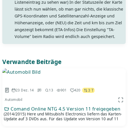
Listeneintrag zu sehen war) In der Statuszeile der Karte
lässt sich nun wählen, ob man gar nichts, die klassische
GPS-Koordinaten und Satellitenanzahl-Anzeige und
Höhenanzeige, oder (NEU) die Zeit und km bis zum Ziel
angezeigt bekommt (ETA-Infos) Die Einstellung "TA-
Volume" beim Radio wird endlich auch gespeichert.
Verwandte Beiträge
3 T
23 Dez. 14
13
901
420
Automobil
App 
Comand Online NTG 4.5 Version 11 freigegeben
(2014/2015) Here und Mitsubishi Electronics liefern das Karten-
Update auf 3 DVDs aus. Für das Update von Version 10 auf 11