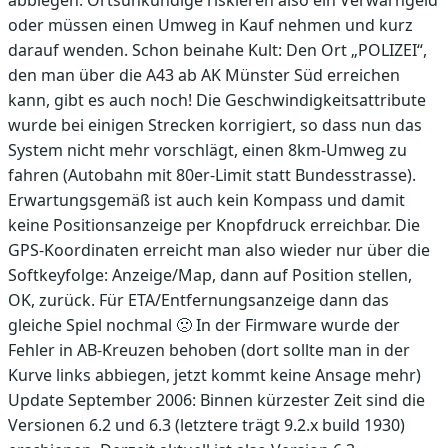
abbiegen. Ortsunkundige riskieren also ein Verwarngeld
oder müssen einen Umweg in Kauf nehmen und kurz
darauf wenden. Schon beinahe Kult: Den Ort „POLIZEI“,
den man über die A43 ab AK Münster Süd erreichen
kann, gibt es auch noch! Die Geschwindigkeitsattribute
wurde bei einigen Strecken korrigiert, so dass nun das
System nicht mehr vorschlägt, einen 8km-Umweg zu
fahren (Autobahn mit 80er-Limit statt Bundesstrasse).
Erwartungsgemäß ist auch kein Kompass und damit
keine Positionsanzeige per Knopfdruck erreichbar. Die
GPS-Koordinaten erreicht man also wieder nur über die
Softkeyfolge: Anzeige/Map, dann auf Position stellen,
OK, zurück. Für ETA/Entfernungsanzeige dann das
gleiche Spiel nochmal 🙁 In der Firmware wurde der
Fehler in AB-Kreuzen behoben (dort sollte man in der
Kurve links abbiegen, jetzt kommt keine Ansage mehr)
Update September 2006: Binnen kürzester Zeit sind die
Versionen 6.2 und 6.3 (letztere trägt 9.2.x build 1930)