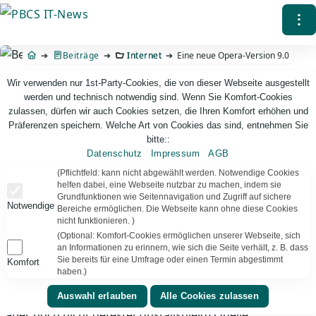
Direkt
⁝
zum
Inhalt
Beiträge
Internet
Eine neue Opera-Version 9.0
Wir verwenden nur 1st-Party-Cookies, die von dieser Webseite ausgestellt
werden und technisch notwendig sind. Wenn Sie Komfort-Cookies
zulassen, dürfen wir auch Cookies setzen, die Ihren Komfort erhöhen und
Präferenzen speichern. Welche Art von Cookies das sind, entnehmen Sie
bitte::
Datenschutz
Impressum
AGB
PBCS IT-News – IT. Web. Einfach. Webdesign, Analyse & Beratung
(Pflichtfeld: kann nicht abgewählt werden. Notwendige Cookies
helfen dabei, eine Webseite nutzbar zu machen, indem sie
Grundfunktionen wie Seitennavigation und Zugriff auf sichere
Eine neue Opera-Version 9.0
Notwendige
Bereiche ermöglichen. Die Webseite kann ohne diese Cookies
nicht funktionieren. )
steht beim Hersteller zum kostenlosen Download bereit.
(Optional: Komfort-Cookies ermöglichen unserer Webseite, sich
Zahlreiche Neue Features und Bugfixes, insbesonde
an Informationen zu erinnern, wie sich die Seite verhält, z. B. dass
Verbesserung der Kompatibilität/Darstellung
Sie bereits für eine Umfrage oder einen Termin abgestimmt
Komfort
haben.)
implementiert. Auch eine deutsche Version steht zum
Download bereit. Unattended Installation ist möglich
aber noch nicht getestet (Installshield) Quelle: