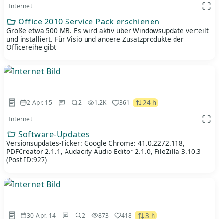
Internet
App 
Office 2010 Service Pack erschienen
Größe etwa 500 MB. Es wird aktiv über Windowsupdate verteilt
und installiert. Für Visio und andere Zusatzprodukte der
Officereihe gibt
24 h
2 Apr. 15
2
1.2K
361
Internet
App 
Software-Updates
Versionsupdates-Ticker: Google Chrome: 41.0.2272.118,
PDFCreator 2.1.1, Audacity Audio Editor 2.1.0, FileZilla 3.10.3
(Post ID:927)
3 h
30 Apr. 14
2
873
418