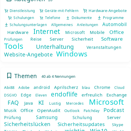
Hardware-Angebote
Dienstleistung
Geräte-mit-Fehlern
Schulungen
Telefone
Dokumente
Programme
Automobil
Schulungsunterlagen
Allgemeines
Anleitungen
Internet
Office
Hardware
Mobile
Microsoft
Software
Server
Sicherheit
Reise
Prüfungen
Tools
Unterhaltung
Veranstaltungen
Windows
Website-Angebote
Themen
40 ab 4 Nennungen
Aprilscherz
android
Chrome
Abi88
blau
Adobe
Cloud
endoflife
erfreulich
Exchange
Edge
DSGVO
Eleven
Microsoft
KI
FAQ
Java
Lustig
Mercedes
Podcast
Office
OpenAudit
Musik
Outlook
Patchday
Samsung
Server
Prüfung
Schulung
Sicherheitslücken
Sicherheitsupdates
Skype
wichtig
Win10