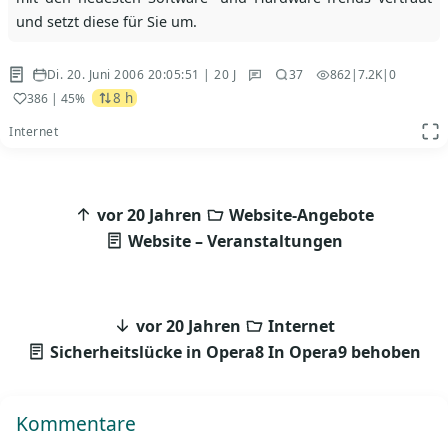
und setzt diese für Sie um.
Di. 20. Juni 2006 20:05:51 | 20 J
37
862
|
7.2K
|
0
8 h
386
| 45%
Internet
App
Beitragsnavigation
vor 20 Jahren
Website-Angebote
Website – Veranstaltungen
vor 20 Jahren
Internet
Sicherheitslücke in Opera8 In Opera9 behoben
Kommentare