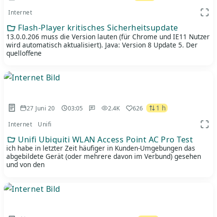
Internet
App 
Flash-Player kritisches Sicherheitsupdate
13.0.0.206 muss die Version lauten (für Chrome und IE11 Nutzer
wird automatisch aktualisiert). Java: Version 8 Update 5. Der
quelloffene
1 h
27 Juni 20
03:05
2.4K
626
Internet
Unifi
App 
Unifi Ubiquiti WLAN Access Point AC Pro Test
ich habe in letzter Zeit häufiger in Kunden-Umgebungen das
abgebildete Gerät (oder mehrere davon im Verbund) gesehen
und von den