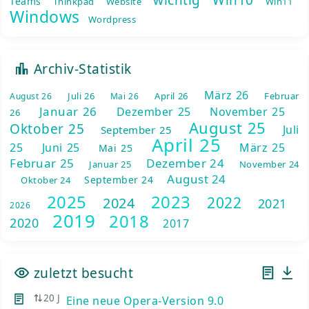
Teams
Thinkpad
Website
Win11
Windows
Wordpress
Archiv-Statistik
März 26
Juli 26
April 26
Februar
August 26
Mai 26
Januar 26
Dezember 25
November 25
26
August 25
Oktober 25
Juli
September 25
April 25
25
Juni 25
März 25
Mai 25
Februar 25
Dezember 24
Januar 25
November 24
August 24
September 24
Oktober 24
2025
2023
2022
2024
2021
2026
2019
2018
2020
2017
zuletzt besucht
20 J
Eine neue Opera-Version 9.0