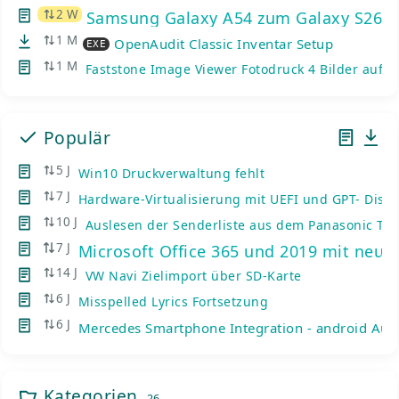
2 W
Samsung Galaxy A54 zum Galaxy S26: K
1 M
OpenAudit Classic Inventar Setup
EXE
1 M
Faststone Image Viewer Fotodruck 4 Bilder auf e
Populär
5 J
Win10 Druckverwaltung fehlt
7 J
Hardware-Virtualisierung mit UEFI und GPT- Disks
10 J
Auslesen der Senderliste aus dem Panasonic TV
7 J
Microsoft Office 365 und 2019 mit neue
14 J
VW Navi Zielimport über SD-Karte
6 J
Misspelled Lyrics Fortsetzung
6 J
Mercedes Smartphone Integration - android Auto
Kategorien
26