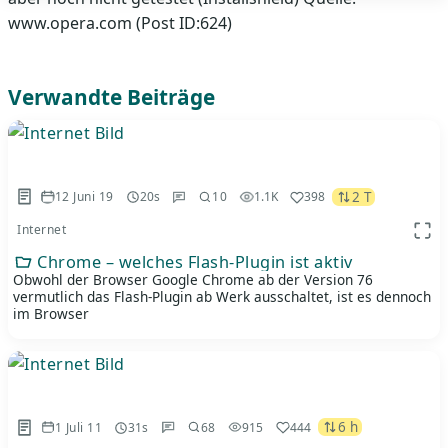
www.opera.com (Post ID:624)
Verwandte Beiträge
2 T
12 Juni 19
20s
10
1.1K
398
Internet
App 
Chrome – welches Flash-Plugin ist aktiv
Obwohl der Browser Google Chrome ab der Version 76
vermutlich das Flash-Plugin ab Werk ausschaltet, ist es dennoch
im Browser
6 h
1 Juli 11
31s
68
915
444