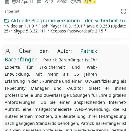
7 h
24 Apr. 11
12
902
375
Internet
App 
Aktuelle Programmversionen – der Sicherheit zu L
* Videolan 1.1.9 * Flash Player 10.3.159.1 * Java 6.0.250 (Update
25) * Skype 5.3.32.111 * Keepass Passwordsafe 2.15 *
Über den Autor:
Patrick
Bärenfänger
Patrick Bärenfänger ist Ihr
Experte für IT-Sicherheit und Web-
Entwicklung. Mit mehr als 35 Jahren
Erfahrung in der IT-Branche und einer TÜV-Zertifizierung als
IT-Security Manager und -Auditor bietet er Ihnen
professionelle und zuverlässige Lösungen für Ihre digitalen
Anforderungen. Ob Sie einen ansprechenden Internet-
Auftritt, eine maßgeschneiderte Web-Anwendung, die KI
nutzen lernen möchten, die Beurteilung Ihrer IT-Umgebung
nach gängigen Standards benötigen, Patrick Bärenfänger ist
mit den neuesten Software- und Hardware-Trends vertraut