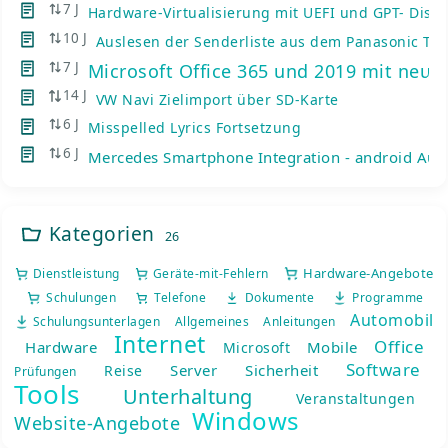
7 J
Hardware-Virtualisierung mit UEFI und GPT- Disks
10 J
Auslesen der Senderliste aus dem Panasonic TV
7 J
Microsoft Office 365 und 2019 mit neue
14 J
VW Navi Zielimport über SD-Karte
6 J
Misspelled Lyrics Fortsetzung
6 J
Mercedes Smartphone Integration - android Auto
Kategorien
26
Hardware-Angebote
Dienstleistung
Geräte-mit-Fehlern
Schulungen
Telefone
Dokumente
Programme
Automobil
Schulungsunterlagen
Allgemeines
Anleitungen
Internet
Office
Hardware
Mobile
Microsoft
Software
Server
Sicherheit
Reise
Prüfungen
Tools
Unterhaltung
Veranstaltungen
Windows
Website-Angebote