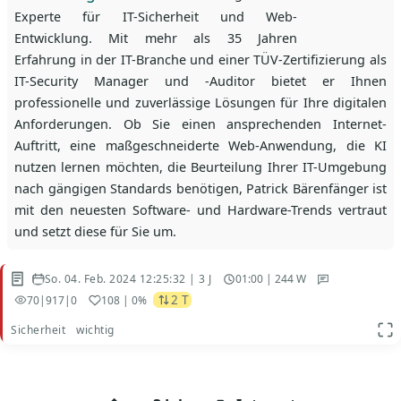
Experte für IT-Sicherheit und Web-
Entwicklung. Mit mehr als 35 Jahren
Erfahrung in der IT-Branche und einer TÜV-Zertifizierung als
IT-Security Manager und -Auditor bietet er Ihnen
professionelle und zuverlässige Lösungen für Ihre digitalen
Anforderungen. Ob Sie einen ansprechenden Internet-
Auftritt, eine maßgeschneiderte Web-Anwendung, die KI
nutzen lernen möchten, die Beurteilung Ihrer IT-Umgebung
nach gängigen Standards benötigen, Patrick Bärenfänger ist
mit den neuesten Software- und Hardware-Trends vertraut
und setzt diese für Sie um.
So. 04. Feb. 2024 12:25:32 | 3 J
01:00 | 244 W
2 T
70
|
917
|
0
108
| 0%
Sicherheit
wichtig
App
Beitragsnavigation