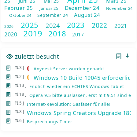
25
Juni 25
März 25
Mai 25
Februar 25
Dezember 24
Januar 25
November 24
August 24
September 24
Oktober 24
2025
2023
2022
2024
2021
2026
2019
2018
2020
2017
zuletzt besucht
3 J
Anydesk Server wurden gehackt
2 J
Windows 10 Build 19045 erforderlich
13 J
Endlich wieder ein ECHTES Windows Tablet
18 J
Opera 9.5 bitte auslassen, erst mit 9.51 sind e
5 J
Internet-Revolution: Gasfaser für alle!
8 J
Windows Spring Creators Upgrade 1803
6 J
Besprechungs-Timer