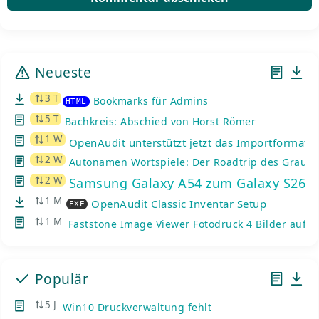
Neueste
3 T
Bookmarks für Admins
HTML
5 T
Bachkreis: Abschied von Horst Römer
1 W
OpenAudit unterstützt jetzt das Importformat d
2 W
Autonamen Wortspiele: Der Roadtrip des Graue
2 W
Samsung Galaxy A54 zum Galaxy S26: K
1 M
OpenAudit Classic Inventar Setup
EXE
1 M
Faststone Image Viewer Fotodruck 4 Bilder auf e
Populär
5 J
Win10 Druckverwaltung fehlt