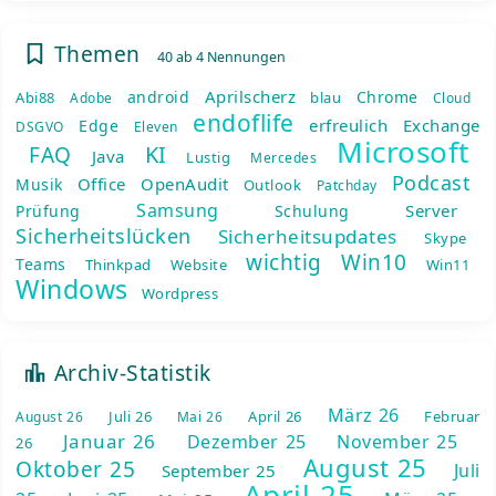
Themen
40 ab 4 Nennungen
Aprilscherz
android
Chrome
Abi88
blau
Adobe
Cloud
endoflife
erfreulich
Exchange
Edge
DSGVO
Eleven
Microsoft
KI
FAQ
Java
Lustig
Mercedes
Podcast
Office
OpenAudit
Musik
Outlook
Patchday
Samsung
Server
Prüfung
Schulung
Sicherheitslücken
Sicherheitsupdates
Skype
wichtig
Win10
Teams
Thinkpad
Website
Win11
Windows
Wordpress
Archiv-Statistik
März 26
Juli 26
April 26
Februar
August 26
Mai 26
Januar 26
Dezember 25
November 25
26
August 25
Oktober 25
Juli
September 25
April 25