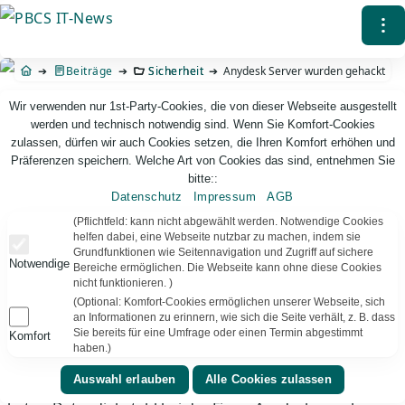
Direkt
⁝
zum
Inhalt
Beiträge
Sicherheit
Anydesk Server wurden gehackt
Wir verwenden nur 1st-Party-Cookies, die von dieser Webseite ausgestellt
werden und technisch notwendig sind. Wenn Sie Komfort-Cookies
zulassen, dürfen wir auch Cookies setzen, die Ihren Komfort erhöhen und
Präferenzen speichern. Welche Art von Cookies das sind, entnehmen Sie
bitte::
Datenschutz
Impressum
AGB
PBCS IT-News – IT. Web. Einfach. Webdesign, Analyse & Beratung
(Pflichtfeld: kann nicht abgewählt werden. Notwendige Cookies
helfen dabei, eine Webseite nutzbar zu machen, indem sie
Grundfunktionen wie Seitennavigation und Zugriff auf sichere
Anydesk Server wurden gehackt
Notwendige
Bereiche ermöglichen. Die Webseite kann ohne diese Cookies
nicht funktionieren. )
Anydesk ist eine Abonnement-Software zum
(Optional: Komfort-Cookies ermöglichen unserer Webseite, sich
an Informationen zu erinnern, wie sich die Seite verhält, z. B. dass
Fernsteuern des (eigenen) Desktops über das Internet
Sie bereits für eine Umfrage oder einen Termin abgestimmt
Komfort
und wird teilweise auch für Homeoffice genutzt.
haben.)
#Wichtig
– Wie erst jetzt offiziell vom Anbieter bestätigt,