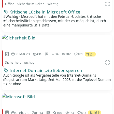
Office
Sicherheitslücken
wichtig
App 
Kritische Lücke in Microsoft Office
#Wichtig - Microsoft hat mit den Februar-Updates kritische
#Sicherheitslücken geschlossen, mit der es möglich ist, durch
eine manipulierte .RTF Datei
2 T
30 Mai 23
43s
34
202
401
Sicherheit
wichtig
App 
Internet Domain .zip lieber sperren
Auch Google ist als Vergabestelle von Internet-Domains
(Registrar) am Markt tätig. Seit Mai 2023 ist die Toplevel Domain
".zip" ohne
16 h
6 Feb. 23
01:14
100
184
437