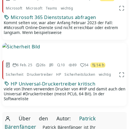
Microsoft
Microsoft
Teams
wichtig
App 
Microsoft 365 Dienststatus abfragen
Kommt selten vor, war aber Anfang Februar 2023 der Fall:
#Microsoft Online-Dienste sind nicht erreichbar oder extrem
langsam. Wenn beispielsweise
14 h
6 Feb. 25
26s
10
89
54
Sicherheit
Druckertreiber
HP
Sicherheitslücken
wichtig
App 
HP Universal-Druckertreiber kritisch
viele von Ihnen verwenden Drucker von #HP und damit auch den
Universal #Druckertreiber (meist PCL6, 64 Bit). In der
Softwareliste
Über den Autor:
Patrick
Bärenfänger
Patrick Bärenfänger ist Ihr