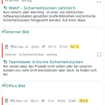
Sicherheit
wichtig
App 
WebP – Sicherheitslücken zahlreich
Kurz notiert, aber #wichtig - In einer von zahlreichen
Softwareprodukten genutzten Grafik-Bibliothek sind kritische
Sicherheitslücken festgestellt worden. Auf einer Skala
1 h
26 Sep. 24
35s
115
105
Internet
Sicherheitslücken
wichtig
App 
Teamviewer kritische Sicherheitslücken
Wir setzen zwar das Produkt nicht selbst oder bei unseren
Kunden ein, viele Dritt-Dienstleister aber doch. So finden sich
bei
9 h
8 März 23
51s
16
292
481