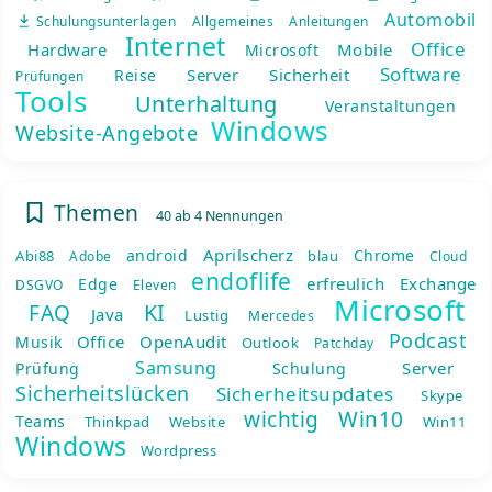
Automobil
Schulungsunterlagen
Allgemeines
Anleitungen
Internet
Office
Hardware
Mobile
Microsoft
Software
Server
Sicherheit
Reise
Prüfungen
Tools
Unterhaltung
Veranstaltungen
Windows
Website-Angebote
Themen
40 ab 4 Nennungen
Aprilscherz
android
Chrome
Abi88
blau
Adobe
Cloud
endoflife
erfreulich
Exchange
Edge
DSGVO
Eleven
Microsoft
KI
FAQ
Java
Lustig
Mercedes
Podcast
Office
OpenAudit
Musik
Outlook
Patchday
Samsung
Server
Prüfung
Schulung
Sicherheitslücken
Sicherheitsupdates
Skype
wichtig
Win10
Teams
Thinkpad
Website
Win11
Windows
Wordpress