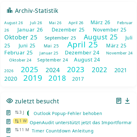
Archiv-Statistik
März 26
Juli 26
April 26
Februar
August 26
Mai 26
Januar 26
Dezember 25
November 25
26
August 25
Oktober 25
Juli
September 25
April 25
25
Juni 25
März 25
Mai 25
Februar 25
Dezember 24
Januar 25
November 24
August 24
September 24
Oktober 24
2025
2023
2022
2024
2021
2026
2019
2018
2020
2017
zuletzt besucht
3 J
Outlook Popup-Fehler behoben
1 W
OpenAudit unterstützt jetzt das Importformat d
11 M
Timer Countdown Anleitung