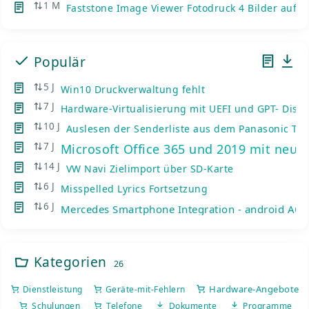
1 M
Faststone Image Viewer Fotodruck 4 Bilder auf e
Populär
5 J
Win10 Druckverwaltung fehlt
7 J
Hardware-Virtualisierung mit UEFI und GPT- Disks
10 J
Auslesen der Senderliste aus dem Panasonic TV
7 J
Microsoft Office 365 und 2019 mit neue
14 J
VW Navi Zielimport über SD-Karte
6 J
Misspelled Lyrics Fortsetzung
6 J
Mercedes Smartphone Integration - android Auto
Kategorien
26
Hardware-Angebote
Dienstleistung
Geräte-mit-Fehlern
Schulungen
Telefone
Dokumente
Programme