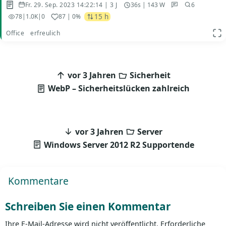
Fr. 29. Sep. 2023 14:22:14 | 3 J
36s | 143 W
6
15 h
78
|
1.0K
|
0
87
| 0%
Office
erfreulich
App
Beitragsnavigation
vor 3 Jahren
Sicherheit
WebP – Sicherheitslücken zahlreich
vor 3 Jahren
Server
Windows Server 2012 R2 Supportende
Kommentare
Schreiben Sie einen Kommentar
Ihre E-Mail-Adresse wird nicht veröffentlicht.
Erforderliche