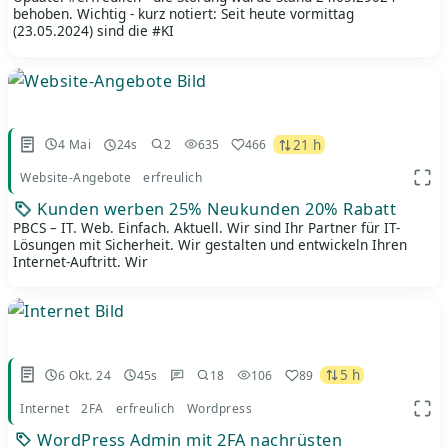
behoben. Wichtig - kurz notiert: Seit heute vormittag
(23.05.2024) sind die #KI
21 h
4 Mai
24s
2
635
466
Website-Angebote
erfreulich
App 
Kunden werben 25% Neukunden 20% Rabatt
PBCS – IT. Web. Einfach. Aktuell. Wir sind Ihr Partner für IT-
Lösungen mit Sicherheit. Wir gestalten und entwickeln Ihren
Internet-Auftritt. Wir
5 h
6 Okt. 24
45s
18
106
89
Internet
2FA
erfreulich
Wordpress
App 
WordPress Admin mit 2FA nachrüsten