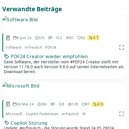
Verwandte Beiträge
4 T
8 Juni 24
57s
2
81
63
Software
erfreulich
PDF24
App 
PDF24 Creator wieder empfohlen
Geek Software, der Hersteller vom #PDF24 Creator stellt mit
Version 11.18.0 auch Version 9.8.0 auf seinen Internetseiten als
Download bereit.
4 h
24 Mai 24
30s
8
128
87
Microsoft
Copilot-Funktionen
erfreulich
KI
App 
Copilot Störung
Update: #erfreulich - die Störung wurde Stand 24.05.29024