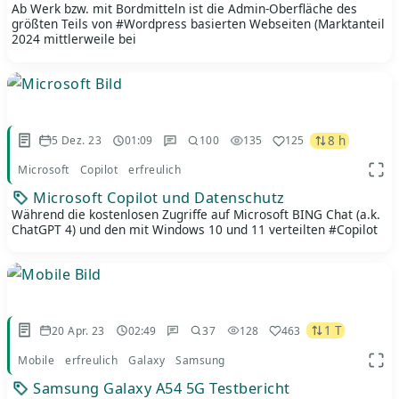
Ab Werk bzw. mit Bordmitteln ist die Admin-Oberfläche des
größten Teils von #Wordpress basierten Webseiten (Marktanteil
2024 mittlerweile bei
8 h
5 Dez. 23
01:09
100
135
125
Microsoft
Copilot
erfreulich
App 
Microsoft Copilot und Datenschutz
Während die kostenlosen Zugriffe auf Microsoft BING Chat (a.k.
ChatGPT 4) und den mit Windows 10 und 11 verteilten #Copilot
1 T
20 Apr. 23
02:49
37
128
463
Mobile
erfreulich
Galaxy
Samsung
App 
Samsung Galaxy A54 5G Testbericht