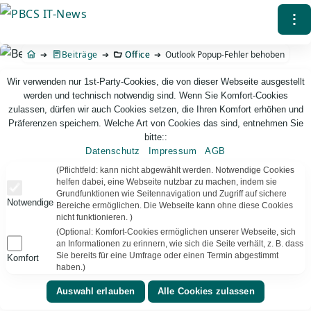
Direkt
⁝
zum
Inhalt
Beiträge
Office
Outlook Popup-Fehler behoben
Wir verwenden nur 1st-Party-Cookies, die von dieser Webseite ausgestellt
werden und technisch notwendig sind. Wenn Sie Komfort-Cookies
zulassen, dürfen wir auch Cookies setzen, die Ihren Komfort erhöhen und
Präferenzen speichern. Welche Art von Cookies das sind, entnehmen Sie
bitte::
Datenschutz
Impressum
AGB
PBCS IT-News – IT. Web. Einfach. Webdesign, Analyse & Beratung
(Pflichtfeld: kann nicht abgewählt werden. Notwendige Cookies
helfen dabei, eine Webseite nutzbar zu machen, indem sie
Grundfunktionen wie Seitennavigation und Zugriff auf sichere
Outlook Popup-Fehler behoben
Notwendige
Bereiche ermöglichen. Die Webseite kann ohne diese Cookies
nicht funktionieren. )
Im aktuellen (monatlichen) Update-Kanal von Microsoft
(Optional: Komfort-Cookies ermöglichen unserer Webseite, sich
(Office) 365 hatte sich mit den September-Updates ein
an Informationen zu erinnern, wie sich die Seite verhält, z. B. dass
Fehler eingeschlichen, der dazu führte, dass Outlook (die
Sie bereits für eine Umfrage oder einen Termin abgestimmt
Komfort
haben.)
Desktop-Win32-Anwendung) bei jedem Start meinte, sie
wäre nicht richtig geschlossen worden.