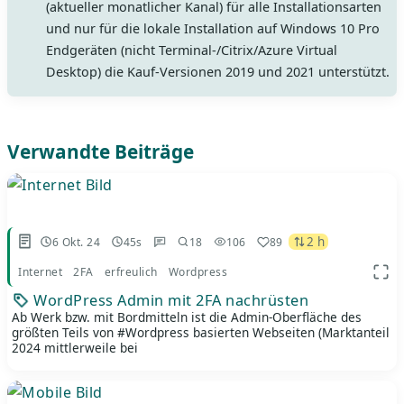
(aktueller monatlicher Kanal) für alle Installationsarten
und nur für die lokale Installation auf Windows 10 Pro
Endgeräten (nicht Terminal-/Citrix/Azure Virtual
Desktop) die Kauf-Versionen 2019 und 2021 unterstützt.
Verwandte Beiträge
2 h
6 Okt. 24
45s
18
106
89
Internet
2FA
erfreulich
Wordpress
App 
WordPress Admin mit 2FA nachrüsten
Ab Werk bzw. mit Bordmitteln ist die Admin-Oberfläche des
größten Teils von #Wordpress basierten Webseiten (Marktanteil
2024 mittlerweile bei