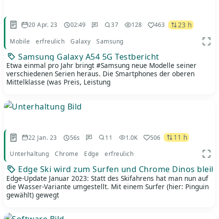
23 h
20 Apr. 23
02:49
37
128
463
Mobile
erfreulich
Galaxy
Samsung
App 
Samsung Galaxy A54 5G Testbericht
Etwa einmal pro Jahr bringt #Samsung neue Modelle seiner
verschiedenen Serien heraus. Die Smartphones der oberen
Mittelklasse (was Preis, Leistung
11 h
22 Jan. 23
56s
11
1.0K
506
Unterhaltung
Chrome
Edge
erfreulich
App 
Edge Ski wird zum Surfen und Chrome Dinos bleib
Edge-Update Januar 2023: Statt des Skifahrens hat man nun auf
die Wasser-Variante umgestellt. Mit einem Surfer (hier: Pinguin
gewählt) gewegt