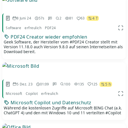
4 T
8 Juni 24
57s
2
81
63
Software
erfreulich
PDF24
App 
PDF24 Creator wieder empfohlen
Geek Software, der Hersteller vom #PDF24 Creator stellt mit
Version 11.18.0 auch Version 9.8.0 auf seinen Internetseiten als
Download bereit.
5 h
5 Dez. 23
01:09
100
135
125
Microsoft
Copilot
erfreulich
App 
Microsoft Copilot und Datenschutz
Während die kostenlosen Zugriffe auf Microsoft BING Chat (a.k.
ChatGPT 4) und den mit Windows 10 und 11 verteilten #Copilot