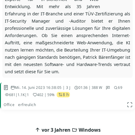
Entwicklung. Mit mehr als 35 Jahren
Erfahrung in der IT-Branche und einer TÜV-Zertifizierung als
IT-Security Manager und -Auditor bietet er Ihnen
professionelle und zuverlässige Lösungen für Ihre digitalen
Anforderungen. Ob Sie einen ansprechenden Internet-
Auftritt, eine maßgeschneiderte Web-Anwendung, die KI
nutzen lernen möchten, die Beurteilung Ihrer IT-Umgebung
nach gängigen Standards benötigen, Patrick Bärenfänger ist
mit den neuesten Software- und Hardware-Trends vertraut
und setzt diese für Sie um.
Mi. 14. Juni 2023 16:38:05 | 3 J
01:36 | 388 W
69
8 h
681
|
1.1K
|
1
402
| 59%
Office
erfreulich
App
Beitragsnavigation
vor 3 Jahren
Windows