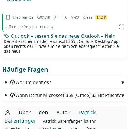
2 h
30 Juni 23
01:19
6
80
388
Office
erfreulich
Outlook
App 
Outlook – testen Sie das neue Outlook – Nein
Derzeit erscheint in der Microsoft 365 #Outlook Desktop App
oben rechts der Hinweis mit einem Schieberegler "Testen Sie
das neue
Häufige Fragen
Worum geht es?
Wann ist für Microsoft 365 (Office) 32-Bit Pflicht?
Über den Autor:
Patrick
Bärenfänger
Patrick Bärenfänger ist Ihr
Experte für IT-Sicherheit und Web-