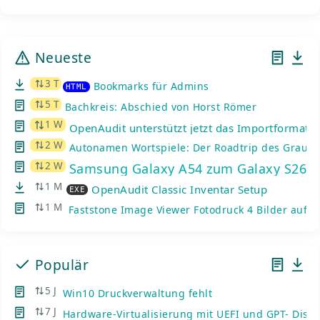
Neueste
3 T
Bookmarks für Admins
HTML
5 T
Bachkreis: Abschied von Horst Römer
1 W
OpenAudit unterstützt jetzt das Importformat d
2 W
Autonamen Wortspiele: Der Roadtrip des Graue
2 W
Samsung Galaxy A54 zum Galaxy S26: K
1 M
OpenAudit Classic Inventar Setup
EXE
1 M
Faststone Image Viewer Fotodruck 4 Bilder auf e
Populär
5 J
Win10 Druckverwaltung fehlt
7 J
Hardware-Virtualisierung mit UEFI und GPT- Disks