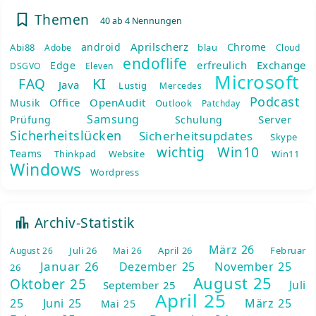
Themen
40 ab 4 Nennungen
Aprilscherz
android
Chrome
Abi88
blau
Adobe
Cloud
endoflife
erfreulich
Exchange
Edge
DSGVO
Eleven
Microsoft
KI
FAQ
Java
Lustig
Mercedes
Podcast
Office
OpenAudit
Musik
Outlook
Patchday
Samsung
Server
Prüfung
Schulung
Sicherheitslücken
Sicherheitsupdates
Skype
wichtig
Win10
Teams
Thinkpad
Website
Win11
Windows
Wordpress
Archiv-Statistik
März 26
Juli 26
April 26
Februar
August 26
Mai 26
Januar 26
Dezember 25
November 25
26
August 25
Oktober 25
Juli
September 25
April 25
25
Juni 25
März 25
Mai 25