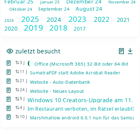
Februar 25
Dezember 24
Januar 25
November 24
August 24
September 24
Oktober 24
2025
2023
2022
2024
2021
2026
2019
2018
2020
2017
zuletzt besucht
3 J
Office (Microsoft 365) 32-Bit oder 64-Bit
11 J
SumatraPDF statt Adobe Acrobat Reader
21 J
Website - Auto-Datenbank
24 J
Website - Neues Layout
9 J
Windows 10 Creators-Upgrade am 11. Ap
4 J
Im Restaurant verboten, im Rätsel erlaubt?
10 J
Marshmallow android 6.0.1 nun für das Samsun