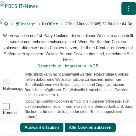
Direkt
⁝
zum
Inhalt
Beiträge
Office
Office (Microsoft 365) 32-Bit oder 64-Bit
Wir verwenden nur 1st-Party-Cookies, die von dieser Webseite ausgestellt
werden und technisch notwendig sind. Wenn Sie Komfort-Cookies
zulassen, dürfen wir auch Cookies setzen, die Ihren Komfort erhöhen und
Präferenzen speichern. Welche Art von Cookies das sind, entnehmen Sie
bitte::
Datenschutz
Impressum
AGB
PBCS IT-News – IT. Web. Einfach. Webdesign, Analyse & Beratung
(Pflichtfeld: kann nicht abgewählt werden. Notwendige Cookies
helfen dabei, eine Webseite nutzbar zu machen, indem sie
Grundfunktionen wie Seitennavigation und Zugriff auf sichere
Office (Microsoft 365) 32-Bit oder 64-Bit
Notwendige
Bereiche ermöglichen. Die Webseite kann ohne diese Cookies
nicht funktionieren. )
Heutzutage werden fast ausschließlich Windows
(Optional: Komfort-Cookies ermöglichen unserer Webseite, sich
Betriebssysteme mit 64-Bit eingesetzt. Ältere Versionen
an Informationen zu erinnern, wie sich die Seite verhält, z. B. dass
mit 32-Bit werden von vielen Herstellern und
Sie bereits für eine Umfrage oder einen Termin abgestimmt
Komfort
haben.)
Anwendung nicht mehr unterstützt.
Die Software, die man unter Windows einsetzt, kann