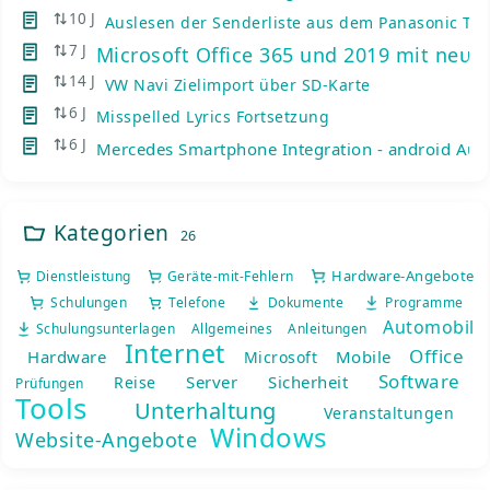
10 J
Auslesen der Senderliste aus dem Panasonic TV
7 J
Microsoft Office 365 und 2019 mit neue
14 J
VW Navi Zielimport über SD-Karte
6 J
Misspelled Lyrics Fortsetzung
6 J
Mercedes Smartphone Integration - android Auto
Kategorien
26
Hardware-Angebote
Dienstleistung
Geräte-mit-Fehlern
Schulungen
Telefone
Dokumente
Programme
Automobil
Schulungsunterlagen
Allgemeines
Anleitungen
Internet
Office
Hardware
Mobile
Microsoft
Software
Server
Sicherheit
Reise
Prüfungen
Tools
Unterhaltung
Veranstaltungen
Windows
Website-Angebote