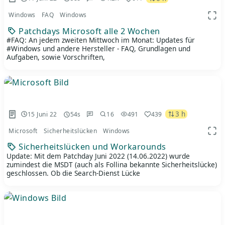
Windows
FAQ
Windows
App 
Patchdays Microsoft alle 2 Wochen
#FAQ: An jedem zweiten Mittwoch im Monat: Updates für
#Windows und andere Hersteller - FAQ, Grundlagen und
Aufgaben, sowie Vorschriften,
3 h
15 Juni 22
54s
16
491
439
Microsoft
Sicherheitslücken
Windows
App 
Sicherheitslücken und Workarounds
Update: Mit dem Patchday Juni 2022 (14.06.2022) wurde
zumindest die MSDT (auch als Follina bekannte Sicherheitslücke)
geschlossen. Ob die Search-Dienst Lücke