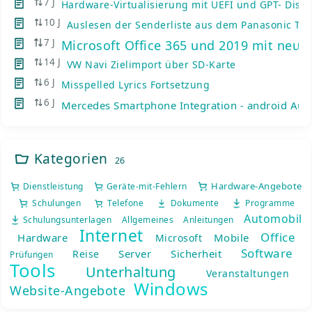
7 J
Hardware-Virtualisierung mit UEFI und GPT- Disks
10 J
Auslesen der Senderliste aus dem Panasonic TV
7 J
Microsoft Office 365 und 2019 mit neue
14 J
VW Navi Zielimport über SD-Karte
6 J
Misspelled Lyrics Fortsetzung
6 J
Mercedes Smartphone Integration - android Auto
Kategorien
26
Hardware-Angebote
Dienstleistung
Geräte-mit-Fehlern
Schulungen
Telefone
Dokumente
Programme
Automobil
Schulungsunterlagen
Allgemeines
Anleitungen
Internet
Office
Hardware
Mobile
Microsoft
Software
Server
Sicherheit
Reise
Prüfungen
Tools
Unterhaltung
Veranstaltungen
Windows
Website-Angebote