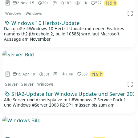
9 h
2 Nov. 15
29s
183
1.1K
527
Windows
Windows
App 
Windows 10 Herbst-Update
Das große #Windows 10 Herbst-Update mit neuen Features
namens th2 (threshold 2, build 10586) wird laut Microsoft
Aussage am November
9 h
15 Apr. 19
53s
1.4K
567
Server
Server
Windows
App 
SHA2-Update für Windows Update und Server 2008
Alle Server und Arbeitsplätze mit #Windows 7 Service Pack 1
und Windows #Server 2008 R2 SP1 müssen bis zum am