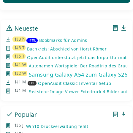
Neueste
3 h
Bookmarks für Admins
HTML
3 T
Bachkreis: Abschied von Horst Römer
5 T
OpenAudit unterstützt jetzt das Importformat de
1 W
Autonamen Wortspiele: Der Roadtrip des Graue
2 W
Samsung Galaxy A54 zum Galaxy S26: K
1 M
OpenAudit Classic Inventar Setup
EXE
1 M
Faststone Image Viewer Fotodruck 4 Bilder auf e
Populär
5 J
Win10 Druckverwaltung fehlt