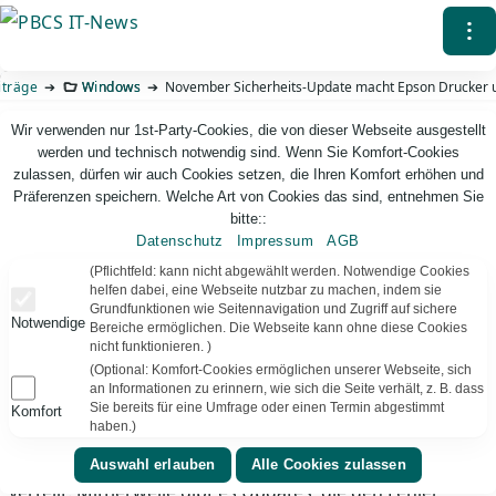
Direkt
⁝
zum
Inhalt
iträge
Windows
November Sicherheits-Update macht Epson Drucker 
Wir verwenden nur 1st-Party-Cookies, die von dieser Webseite ausgestellt
werden und technisch notwendig sind. Wenn Sie Komfort-Cookies
zulassen, dürfen wir auch Cookies setzen, die Ihren Komfort erhöhen und
Präferenzen speichern. Welche Art von Cookies das sind, entnehmen Sie
bitte::
Datenschutz
Impressum
AGB
PBCS IT-News – IT. Web. Einfach. Webdesign, Analyse & Beratung
(Pflichtfeld: kann nicht abgewählt werden. Notwendige Cookies
helfen dabei, eine Webseite nutzbar zu machen, indem sie
Grundfunktionen wie Seitennavigation und Zugriff auf sichere
November Sicherheits-Update macht Epson
Notwendige
Bereiche ermöglichen. Die Webseite kann ohne diese Cookies
Drucker unbrauchbar
nicht funktionieren. )
(Optional: Komfort-Cookies ermöglichen unserer Webseite, sich
Auch die beliebte Bondrucker-TM-Serie war betroffen –
an Informationen zu erinnern, wie sich die Seite verhält, z. B. dass
und alle Versionen von Windows ab 7 und
#Windows
Sie bereits für eine Umfrage oder einen Termin abgestimmt
Komfort
haben.)
Server ab 2008 R2.
Update 30.11.
mit Build 98 ist nun
auch ein Update für Windows 1709 verfügbar und wird
verteilt. Mittlerweile gibt es Updates, die den Fehler