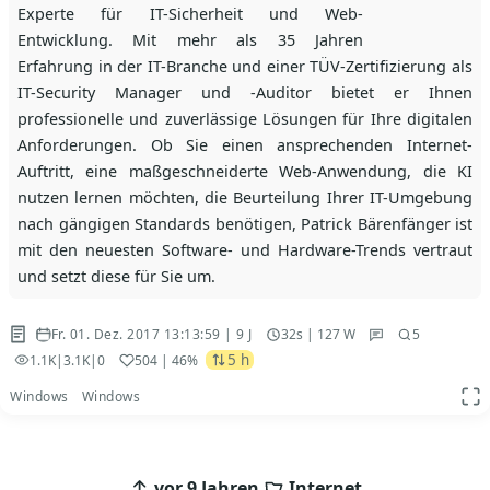
Experte für IT-Sicherheit und Web-
Entwicklung. Mit mehr als 35 Jahren
Erfahrung in der IT-Branche und einer TÜV-Zertifizierung als
IT-Security Manager und -Auditor bietet er Ihnen
professionelle und zuverlässige Lösungen für Ihre digitalen
Anforderungen. Ob Sie einen ansprechenden Internet-
Auftritt, eine maßgeschneiderte Web-Anwendung, die KI
nutzen lernen möchten, die Beurteilung Ihrer IT-Umgebung
nach gängigen Standards benötigen, Patrick Bärenfänger ist
mit den neuesten Software- und Hardware-Trends vertraut
und setzt diese für Sie um.
Fr. 01. Dez. 2017 13:13:59 | 9 J
32s | 127 W
5
5 h
1.1K
|
3.1K
|
0
504
| 46%
Windows
Windows
App
Beitragsnavigation
vor 9 Jahren
Internet