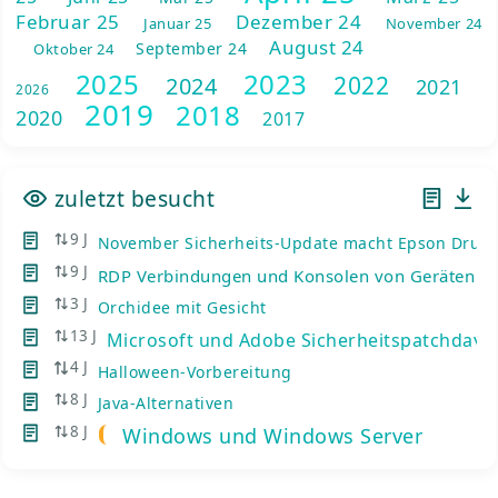
Februar 25
Dezember 24
Januar 25
November 24
August 24
September 24
Oktober 24
2025
2023
2022
2024
2021
2026
2019
2018
2020
2017
zuletzt besucht
9 J
November Sicherheits-Update macht Epson Druc
9 J
RDP Verbindungen und Konsolen von Geräten mi
3 J
Orchidee mit Gesicht
13 J
Microsoft und Adobe Sicherheitspatchday
4 J
Halloween-Vorbereitung
8 J
Java-Alternativen
8 J
Windows und Windows Server