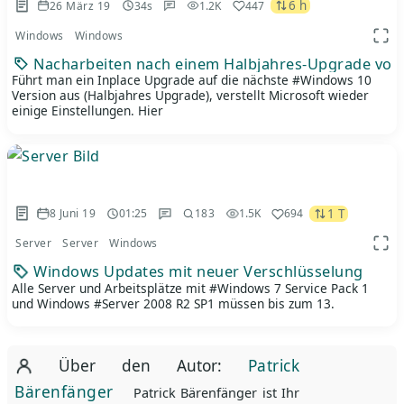
6 h
26 März 19
34s
1.2K
447
Windows
Windows
App 
Nacharbeiten nach einem Halbjahres-Upgrade von
Führt man ein Inplace Upgrade auf die nächste #Windows 10
Version aus (Halbjahres Upgrade), verstellt Microsoft wieder
einige Einstellungen. Hier
1 T
8 Juni 19
01:25
183
1.5K
694
Server
Server
Windows
App 
Windows Updates mit neuer Verschlüsselung
Alle Server und Arbeitsplätze mit #Windows 7 Service Pack 1
und Windows #Server 2008 R2 SP1 müssen bis zum 13.
Über den Autor:
Patrick
Bärenfänger
Patrick Bärenfänger ist Ihr