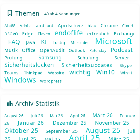
Themen
40 ab 4 Nennungen
Aprilscherz
android
Chrome
Abi88
blau
Adobe
Cloud
endoflife
erfreulich
Exchange
Edge
DSGVO
Eleven
Microsoft
KI
FAQ
Java
Lustig
Mercedes
Podcast
Office
OpenAudit
Musik
Outlook
Patchday
Samsung
Server
Prüfung
Schulung
Sicherheitslücken
Sicherheitsupdates
Skype
wichtig
Win10
Teams
Thinkpad
Website
Win11
Windows
Wordpress
Archiv-Statistik
März 26
Juli 26
April 26
Februar
August 26
Mai 26
Januar 26
Dezember 25
November 25
26
August 25
Oktober 25
Juli
September 25
April 25
25
Juni 25
März 25
Mai 25