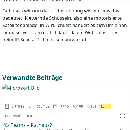
Gut, dass wir nun dank Übersetzung wissen, was das
bedeutet. Kletternde Schüsseln, also eine motorisierte
Satellitenanlage. In Wirklichkeit handelt es sich um einen
Linux-Server – vermutlich läuft da ein Webdienst, der
beim IP-Scan auf chinesisch antwortet.
Verwandte Beiträge
2 T
19 Jan. 24
01:02
15
108
101
Microsoft
Lustig
App 
Teams – Rathaus?