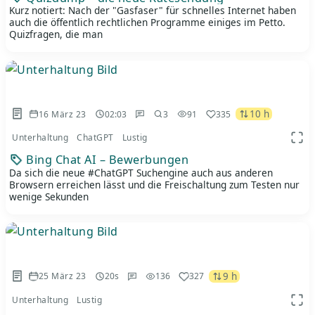
Kurz notiert: Nach der "Gasfaser" für schnelles Internet haben
auch die öffentlich rechtlichen Programme einiges im Petto.
Quizfragen, die man
10 h
16 März 23
02:03
3
91
335
Unterhaltung
ChatGPT
Lustig
App 
Bing Chat AI – Bewerbungen
Da sich die neue #ChatGPT Suchengine auch aus anderen
Browsern erreichen lässt und die Freischaltung zum Testen nur
wenige Sekunden
9 h
25 März 23
20s
136
327
Unterhaltung
Lustig
App 