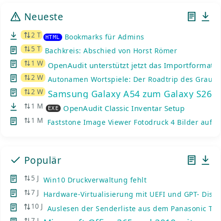
Neueste
2 T
Bookmarks für Admins
HTML
5 T
Bachkreis: Abschied von Horst Römer
1 W
OpenAudit unterstützt jetzt das Importformat d
2 W
Autonamen Wortspiele: Der Roadtrip des Graue
2 W
Samsung Galaxy A54 zum Galaxy S26: K
1 M
OpenAudit Classic Inventar Setup
EXE
1 M
Faststone Image Viewer Fotodruck 4 Bilder auf e
Populär
5 J
Win10 Druckverwaltung fehlt
7 J
Hardware-Virtualisierung mit UEFI und GPT- Disks
10 J
Auslesen der Senderliste aus dem Panasonic TV
7 J