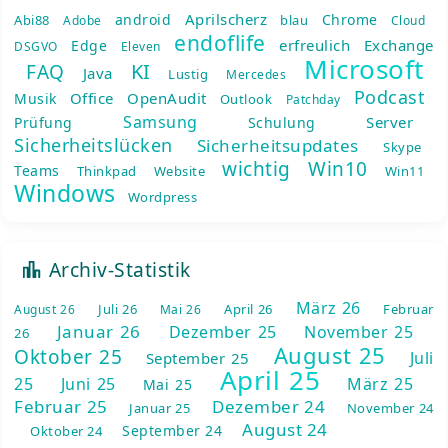
Aprilscherz
android
Chrome
Abi88
blau
Adobe
Cloud
endoflife
erfreulich
Exchange
Edge
DSGVO
Eleven
Microsoft
KI
FAQ
Java
Lustig
Mercedes
Podcast
Office
OpenAudit
Musik
Outlook
Patchday
Samsung
Server
Prüfung
Schulung
Sicherheitslücken
Sicherheitsupdates
Skype
wichtig
Win10
Teams
Thinkpad
Website
Win11
Windows
Wordpress
Archiv-Statistik
März 26
Juli 26
April 26
Februar
August 26
Mai 26
Januar 26
Dezember 25
November 25
26
August 25
Oktober 25
Juli
September 25
April 25
25
Juni 25
März 25
Mai 25
Februar 25
Dezember 24
Januar 25
November 24
August 24
September 24
Oktober 24