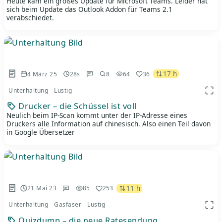
Heute kam ein großes Update für Microsoft Teams. Leider hat
sich beim Update das Outlook Addon für Teams 2.1
verabschiedet.
17 h
4 März 25
28s
8
64
36
Unterhaltung
Lustig
App 
Drucker – die Schüssel ist voll
Neulich beim IP-Scan kommt unter der IP-Adresse eines
Druckers alle Information auf chinesisch. Also einen Teil davon
in Google Übersetzer
11 h
21 Mai 23
85
253
Unterhaltung
Gasfaser
Lustig
App 
Quizdump – die neue Ratesendung