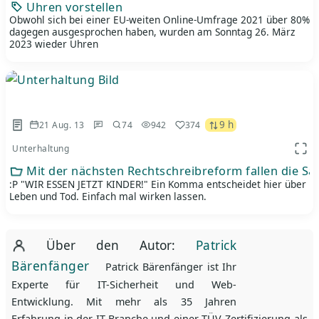
Uhren vorstellen
Obwohl sich bei einer EU-weiten Online-Umfrage 2021 über 80%
dagegen ausgesprochen haben, wurden am Sonntag 26. März
2023 wieder Uhren
9 h
21 Aug. 13
74
942
374
Unterhaltung
App 
Mit der nächsten Rechtschreibreform fallen die Sa
:P "WIR ESSEN JETZT KINDER!" Ein Komma entscheidet hier über
Leben und Tod. Einfach mal wirken lassen.
Über den Autor:
Patrick
Bärenfänger
Patrick Bärenfänger ist Ihr
Experte für IT-Sicherheit und Web-
Entwicklung. Mit mehr als 35 Jahren
Erfahrung in der IT-Branche und einer TÜV-Zertifizierung als