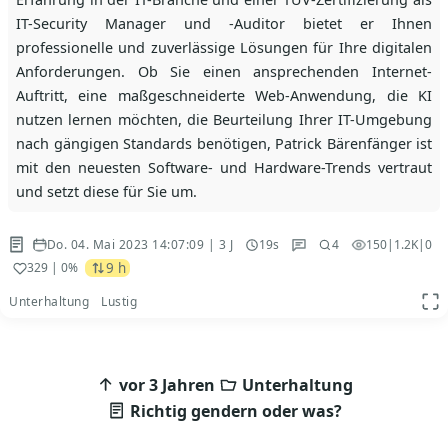
IT-Security Manager und -Auditor bietet er Ihnen
professionelle und zuverlässige Lösungen für Ihre digitalen
Anforderungen. Ob Sie einen ansprechenden Internet-
Auftritt, eine maßgeschneiderte Web-Anwendung, die KI
nutzen lernen möchten, die Beurteilung Ihrer IT-Umgebung
nach gängigen Standards benötigen, Patrick Bärenfänger ist
mit den neuesten Software- und Hardware-Trends vertraut
und setzt diese für Sie um.
Do. 04. Mai 2023 14:07:09 | 3 J
19s
4
150
|
1.2K
|
0
9 h
329
| 0%
Unterhaltung
Lustig
App
Beitragsnavigation
vor 3 Jahren
Unterhaltung
Richtig gendern oder was?