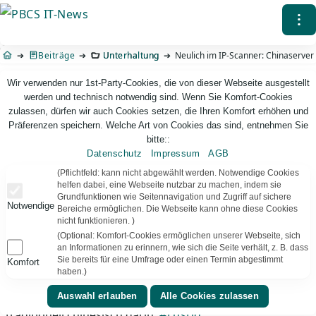
Direkt
⁝
zum
Inhalt
Beiträge
Unterhaltung
Neulich im IP-Scanner: Chinaserver
Wir verwenden nur 1st-Party-Cookies, die von dieser Webseite ausgestellt
werden und technisch notwendig sind. Wenn Sie Komfort-Cookies
zulassen, dürfen wir auch Cookies setzen, die Ihren Komfort erhöhen und
Präferenzen speichern. Welche Art von Cookies das sind, entnehmen Sie
bitte::
Datenschutz
Impressum
AGB
PBCS IT-News – IT. Web. Einfach. Webdesign, Analyse & Beratung
(Pflichtfeld: kann nicht abgewählt werden. Notwendige Cookies
helfen dabei, eine Webseite nutzbar zu machen, indem sie
Grundfunktionen wie Seitennavigation und Zugriff auf sichere
Neulich im IP-Scanner: Chinaserver
Notwendige
Bereiche ermöglichen. Die Webseite kann ohne diese Cookies
nicht funktionieren. )
da war doch eine virtuelle (vsphere) Maschine mit
(Optional: Komfort-Cookies ermöglichen unserer Webseite, sich
Webserver, die als HTTP-String chinesische
an Informationen zu erinnern, wie sich die Seite verhält, z. B. dass
Schriftzeichen ausgab. Die Funktion der Maschine
Sie bereits für eine Umfrage oder einen Termin abgestimmt
Komfort
haben.)
herausfinden? Schwierig. Aber vielleicht kann Google
Translator helfen. Immerhin, er (oder es) erkennt
traditionell chinesisch darin.
#Lustig