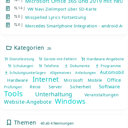
Microsoft Office 365 und 2019 mit neue
14 J
VW Navi Zielimport über SD-Karte
6 J
Misspelled Lyrics Fortsetzung
6 J
Mercedes Smartphone Integration - android Auto
Kategorien
26
Hardware-Angebote
Dienstleistung
Geräte-mit-Fehlern
Schulungen
Telefone
Dokumente
Programme
Automobil
Schulungsunterlagen
Allgemeines
Anleitungen
Internet
Office
Hardware
Mobile
Microsoft
Software
Server
Sicherheit
Reise
Prüfungen
Tools
Unterhaltung
Veranstaltungen
Windows
Website-Angebote
Themen
40 ab 4 Nennungen