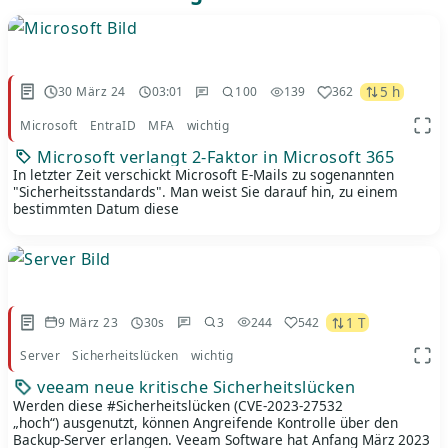
5 h
30 März 24
03:01
100
139
362
Microsoft
EntraID
MFA
wichtig
App 
Microsoft verlangt 2-Faktor in Microsoft 365
In letzter Zeit verschickt Microsoft E-Mails zu sogenannten
"Sicherheitsstandards". Man weist Sie darauf hin, zu einem
bestimmten Datum diese
1 T
9 März 23
30s
3
244
542
Server
Sicherheitslücken
wichtig
App 
veeam neue kritische Sicherheitslücken
Werden diese #Sicherheitslücken (CVE-2023-27532
„hoch“) ausgenutzt, können Angreifende Kontrolle über den
Backup-Server erlangen. Veeam Software hat Anfang März 2023