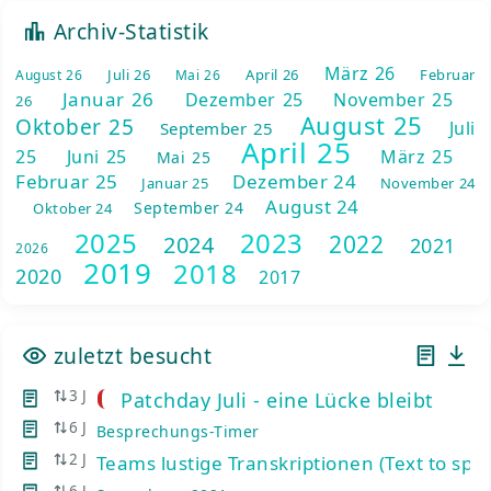
Archiv-Statistik
März 26
Juli 26
April 26
Februar
August 26
Mai 26
Januar 26
Dezember 25
November 25
26
August 25
Oktober 25
Juli
September 25
April 25
25
Juni 25
März 25
Mai 25
Februar 25
Dezember 24
Januar 25
November 24
August 24
September 24
Oktober 24
2025
2023
2022
2024
2021
2026
2019
2018
2020
2017
zuletzt besucht
3 J
Patchday Juli - eine Lücke bleibt
6 J
Besprechungs-Timer
2 J
Teams lustige Transkriptionen (Text to spe
6 J