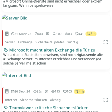
#Microsoft Online-Dienste sind nicht erreichbar oder extrem
langsam. Wenn beispielsweise
8 h
31 März 23
44s
100
83
441
Server
Exchange
Sicherheitsupdates
wichtig
App 
Microsoft macht alten Exchange die Tür zu
Wie aktuelle Statistiken beweisen, sind noch zigtausende alte
#Exchange Server im Internet erreichbar und versenden (da
solche Server meist schon
4 h
26 Sep. 24
35s
115
105
Internet
Sicherheitslücken
wichtig
App 
Teamviewer kritische Sicherheitslücken