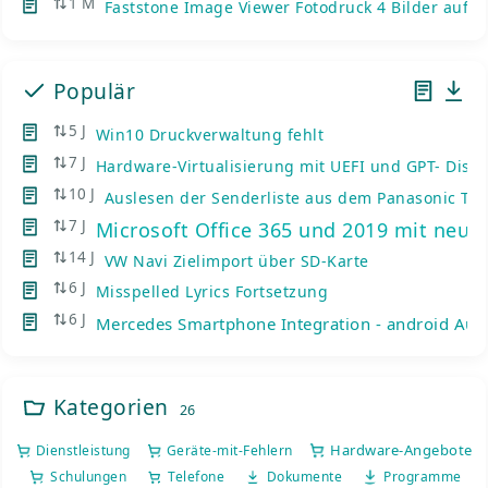
1 M
Faststone Image Viewer Fotodruck 4 Bilder auf e
Populär
5 J
Win10 Druckverwaltung fehlt
7 J
Hardware-Virtualisierung mit UEFI und GPT- Disks
10 J
Auslesen der Senderliste aus dem Panasonic TV
7 J
Microsoft Office 365 und 2019 mit neue
14 J
VW Navi Zielimport über SD-Karte
6 J
Misspelled Lyrics Fortsetzung
6 J
Mercedes Smartphone Integration - android Auto
Kategorien
26
Hardware-Angebote
Dienstleistung
Geräte-mit-Fehlern
Schulungen
Telefone
Dokumente
Programme