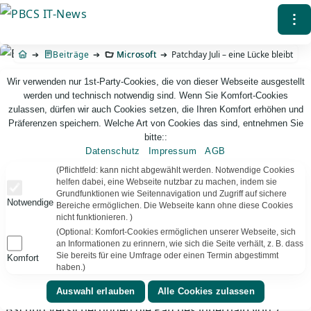
Direkt
⁝
zum
Inhalt
Beiträge
Microsoft
Patchday Juli – eine Lücke bleibt
Wir verwenden nur 1st-Party-Cookies, die von dieser Webseite ausgestellt
werden und technisch notwendig sind. Wenn Sie Komfort-Cookies
zulassen, dürfen wir auch Cookies setzen, die Ihren Komfort erhöhen und
Präferenzen speichern. Welche Art von Cookies das sind, entnehmen Sie
bitte::
Datenschutz
Impressum
AGB
PBCS IT-News – IT. Web. Einfach. Webdesign, Analyse & Beratung
(Pflichtfeld: kann nicht abgewählt werden. Notwendige Cookies
helfen dabei, eine Webseite nutzbar zu machen, indem sie
Grundfunktionen wie Seitennavigation und Zugriff auf sichere
Patchday Juli – eine Lücke bleibt
Notwendige
Bereiche ermöglichen. Die Webseite kann ohne diese Cookies
nicht funktionieren. )
Wie üblich, hat Microsoft für seine unterstützten
(Optional: Komfort-Cookies ermöglichen unserer Webseite, sich
Betriebssysteme und für Office am Dienstag
an Informationen zu erinnern, wie sich die Seite verhält, z. B. dass
Sicherheitslücken geschlossen. Wer also für Office und
Sie bereits für eine Umfrage oder einen Termin abgestimmt
Komfort
haben.)
Windows die Updates zeitnah installiert, ist sicherer
unterwegs. Für die Server müssen laut Richtlinien von
BSI und Versicherungen die Patches innerhalb von 7