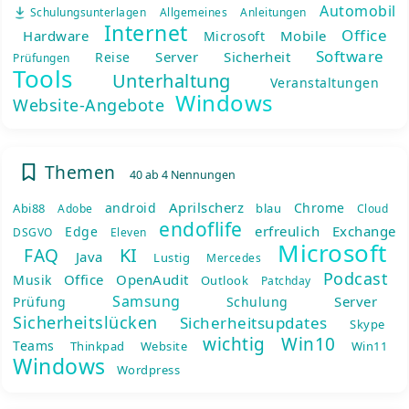
Automobil
Schulungsunterlagen
Allgemeines
Anleitungen
Internet
Office
Hardware
Mobile
Microsoft
Software
Server
Sicherheit
Reise
Prüfungen
Tools
Unterhaltung
Veranstaltungen
Windows
Website-Angebote
Themen
40 ab 4 Nennungen
Aprilscherz
android
Chrome
Abi88
blau
Adobe
Cloud
endoflife
erfreulich
Exchange
Edge
DSGVO
Eleven
Microsoft
KI
FAQ
Java
Lustig
Mercedes
Podcast
Office
OpenAudit
Musik
Outlook
Patchday
Samsung
Server
Prüfung
Schulung
Sicherheitslücken
Sicherheitsupdates
Skype
wichtig
Win10
Teams
Thinkpad
Website
Win11
Windows
Wordpress