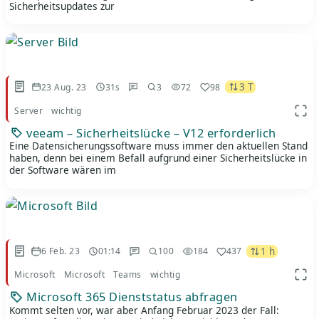
Sicherheitsupdates zur
3 T
23 Aug. 23
31s
3
72
98
Server
wichtig
App 
veeam – Sicherheitslücke – V12 erforderlich
Eine Datensicherungssoftware muss immer den aktuellen Stand
haben, denn bei einem Befall aufgrund einer Sicherheitslücke in
der Software wären im
1 h
6 Feb. 23
01:14
100
184
437
Microsoft
Microsoft
Teams
wichtig
App 
Microsoft 365 Dienststatus abfragen
Kommt selten vor, war aber Anfang Februar 2023 der Fall: