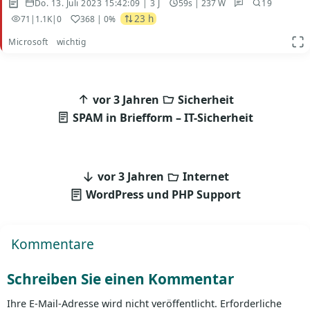
Do. 13. Juli 2023 15:42:09 | 3 J
59s | 237 W
19
23 h
71
|
1.1K
|
0
368
| 0%
Microsoft
wichtig
App
Beitragsnavigation
vor 3 Jahren
Sicherheit
SPAM in Briefform – IT-Sicherheit
vor 3 Jahren
Internet
WordPress und PHP Support
Kommentare
Schreiben Sie einen Kommentar
Ihre E-Mail-Adresse wird nicht veröffentlicht.
Erforderliche