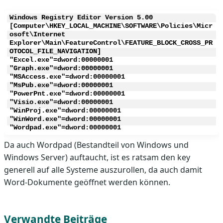
Windows Registry Editor Version 5.00 

[Computer\HKEY_LOCAL_MACHINE\SOFTWARE\Policies\Micr
osoft\Internet 
Explorer\Main\FeatureControl\FEATURE_BLOCK_CROSS_PR
OTOCOL_FILE_NAVIGATION]

"Excel.exe"=dword:00000001

"Graph.exe"=dword:00000001

"MSAccess.exe"=dword:00000001

"MsPub.exe"=dword:00000001

"PowerPnt.exe"=dword:00000001

"Visio.exe"=dword:00000001

"WinProj.exe"=dword:00000001

"WinWord.exe"=dword:00000001

"Wordpad.exe"=dword:00000001 
Da auch Wordpad (Bestandteil von Windows und
Windows Server) auftaucht, ist es ratsam den key
generell auf alle Systeme auszurollen, da auch damit
Word-Dokumente geöffnet werden können.
Verwandte Beiträge