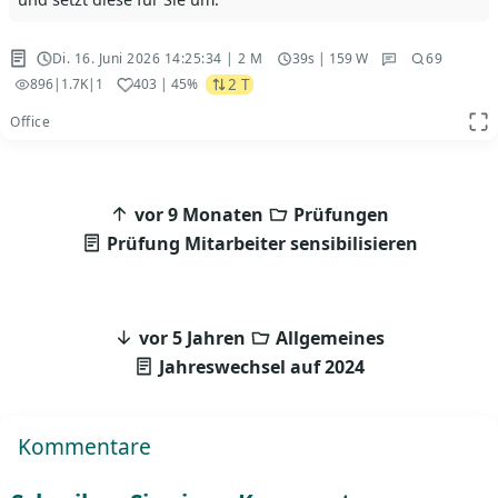
Di. 16. Juni 2026 14:25:34 | 2 M
39s | 159 W
69
2 T
896
|
1.7K
|
1
403
| 45%
Office
App
Beitragsnavigation
vor 9 Monaten
Prüfungen
Prüfung Mitarbeiter sensibilisieren
vor 5 Jahren
Allgemeines
Jahreswechsel auf 2024
Kommentare