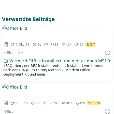
Verwandte Beiträge
3 T
17 Okt. 18
18s
28
1.0K
495
Office
FAQ
App 
Wie wird Office installiert und gibt es noch MSI Ins
#FAQ: Nein, der MSI-Installer entfällt. Installiert wird immer
nach der C2R (Click-to-run) Methodik. Mit dem Office
Deployment Kit und einer
53 m
17 Juli 15
36s
100
1014
470
Office
App 