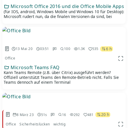
Microsoft Office 2016 und die Office Mobile Apps
(für IOS, android, Windows Mobile und Windows 10 für Desktop):
Microsoft rudert nun, da die finalen Versionen da sind, bei
6 h
13 Mai 20
03:51
100
1.3K
535
Office
App 
Microsoft Teams FAQ
Kann Teams Remote (z.B. über Citrix) ausgeführt werden?
Offiziell unterstützt Teams den Remote-Betrieb nicht. Falls Sie
Teams dennoch auf einem Terminal
20 h
8 März 23
51s
16
292
481
Office
Sicherheitslücken
wichtig
App 