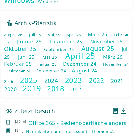
Windows
Wordpress
Archiv-Statistik
März 26
Juli 26
April 26
Februar
August 26
Mai 26
Januar 26
Dezember 25
November 25
26
August 25
Oktober 25
Juli
September 25
April 25
25
Juni 25
März 25
Mai 25
Februar 25
Dezember 24
Januar 25
November 24
August 24
September 24
Oktober 24
2025
2023
2022
2024
2021
2026
2019
2018
2020
2017
zuletzt besucht
2 M
Office 365 - Bedienoberfläche anders
4 J
Neuigkeiten und interessante Themen ./.