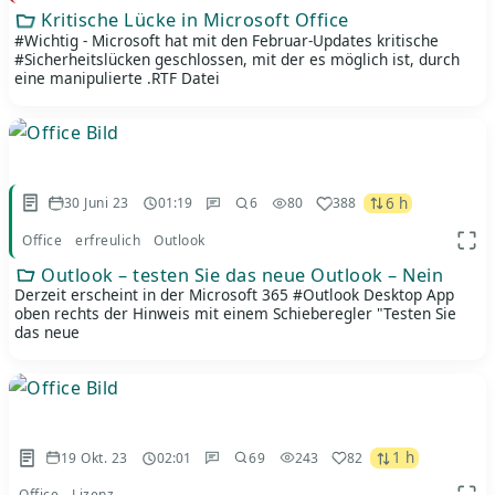
Kritische Lücke in Microsoft Office
#Wichtig - Microsoft hat mit den Februar-Updates kritische
#Sicherheitslücken geschlossen, mit der es möglich ist, durch
eine manipulierte .RTF Datei
6 h
30 Juni 23
01:19
6
80
388
Office
erfreulich
Outlook
App 
Outlook – testen Sie das neue Outlook – Nein
Derzeit erscheint in der Microsoft 365 #Outlook Desktop App
oben rechts der Hinweis mit einem Schieberegler "Testen Sie
das neue
1 h
19 Okt. 23
02:01
69
243
82
Office
Lizenz