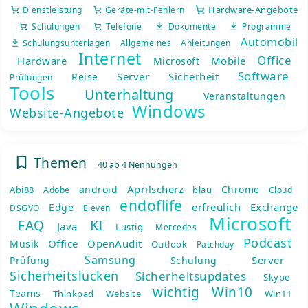
Hardware-Angebote
Dienstleistung
Geräte-mit-Fehlern
Schulungen
Telefone
Dokumente
Programme
Automobil
Schulungsunterlagen
Allgemeines
Anleitungen
Internet
Office
Hardware
Mobile
Microsoft
Software
Server
Sicherheit
Reise
Prüfungen
Tools
Unterhaltung
Veranstaltungen
Windows
Website-Angebote
Themen
40 ab 4 Nennungen
Aprilscherz
android
Chrome
Abi88
blau
Adobe
Cloud
endoflife
erfreulich
Exchange
Edge
DSGVO
Eleven
Microsoft
KI
FAQ
Java
Lustig
Mercedes
Podcast
Office
OpenAudit
Musik
Outlook
Patchday
Samsung
Server
Prüfung
Schulung
Sicherheitslücken
Sicherheitsupdates
Skype
wichtig
Win10
Teams
Thinkpad
Website
Win11