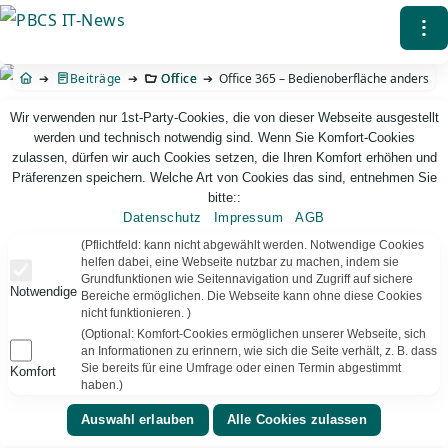
Direkt
⁝
zum
Inhalt
Beiträge
Office
Office 365 – Bedienoberfläche anders
Wir verwenden nur 1st-Party-Cookies, die von dieser Webseite ausgestellt
werden und technisch notwendig sind. Wenn Sie Komfort-Cookies
zulassen, dürfen wir auch Cookies setzen, die Ihren Komfort erhöhen und
Präferenzen speichern. Welche Art von Cookies das sind, entnehmen Sie
bitte::
Datenschutz
Impressum
AGB
PBCS IT-News – IT. Web. Einfach. Webdesign, Analyse & Beratung
(Pflichtfeld: kann nicht abgewählt werden. Notwendige Cookies
helfen dabei, eine Webseite nutzbar zu machen, indem sie
Grundfunktionen wie Seitennavigation und Zugriff auf sichere
Office 365 – Bedienoberfläche anders
Notwendige
Bereiche ermöglichen. Die Webseite kann ohne diese Cookies
nicht funktionieren. )
Mit Office 365 ist man stets auf dem aktuellen Stand der
(Optional: Komfort-Cookies ermöglichen unserer Webseite, sich
Software – auf Wunsch sogar monatlich. Im
an Informationen zu erinnern, wie sich die Seite verhält, z. B. dass
sogenannten „Current Channel“ hat Microsoft im
Sie bereits für eine Umfrage oder einen Termin abgestimmt
Komfort
haben.)
November 2021 die Benutzeroberfläche „aufgehübscht“
und dabei verändert: