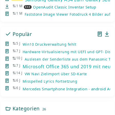
1 M
OpenAudit Classic Inventar Setup
EXE
1 M
Faststone Image Viewer Fotodruck 4 Bilder auf e
Populär
5 J
Win10 Druckverwaltung fehlt
7 J
Hardware-Virtualisierung mit UEFI und GPT- Disks
10 J
Auslesen der Senderliste aus dem Panasonic TV
7 J
Microsoft Office 365 und 2019 mit neue
14 J
VW Navi Zielimport über SD-Karte
6 J
Misspelled Lyrics Fortsetzung
6 J
Mercedes Smartphone Integration - android Auto
Kategorien
26