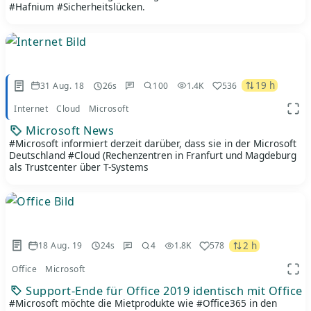
#Hafnium #Sicherheitslücken.
19 h
31 Aug. 18
26s
100
1.4K
536
Internet
Cloud
Microsoft
App 
Microsoft News
#Microsoft informiert derzeit darüber, dass sie in der Microsoft
Deutschland #Cloud (Rechenzentren in Franfurt und Magdeburg
als Trustcenter über T-Systems
2 h
18 Aug. 19
24s
4
1.8K
578
Office
Microsoft
App 
Support-Ende für Office 2019 identisch mit Office 
#Microsoft möchte die Mietprodukte wie #Office365 in den