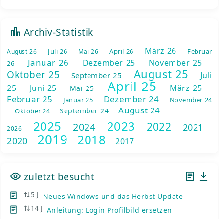
Archiv-Statistik
März 26
Juli 26
April 26
Februar
August 26
Mai 26
Januar 26
Dezember 25
November 25
26
August 25
Oktober 25
Juli
September 25
April 25
25
Juni 25
März 25
Mai 25
Februar 25
Dezember 24
Januar 25
November 24
August 24
September 24
Oktober 24
2025
2023
2022
2024
2021
2026
2019
2018
2020
2017
zuletzt besucht
5 J
Neues Windows und das Herbst Update
14 J
Anleitung: Login Profilbild ersetzen