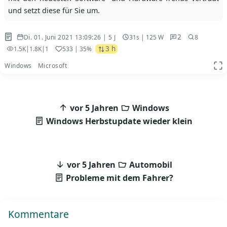
und setzt diese für Sie um.
2
Di. 01. Juni 2021 13:09:26 | 5 J
31s | 125 W
8
3 h
1.5K
|
1.8K
|
1
533
| 35%
Windows
Microsoft
App
Beitragsnavigation
vor 5 Jahren
Windows
Windows Herbstupdate wieder klein
vor 5 Jahren
Automobil
Probleme mit dem Fahrer?
Kommentare