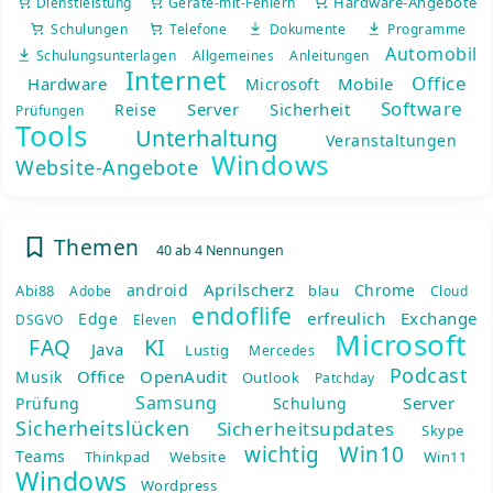
Hardware-Angebote
Dienstleistung
Geräte-mit-Fehlern
Schulungen
Telefone
Dokumente
Programme
Automobil
Schulungsunterlagen
Allgemeines
Anleitungen
Internet
Office
Hardware
Mobile
Microsoft
Software
Server
Sicherheit
Reise
Prüfungen
Tools
Unterhaltung
Veranstaltungen
Windows
Website-Angebote
Themen
40 ab 4 Nennungen
Aprilscherz
android
Chrome
Abi88
blau
Adobe
Cloud
endoflife
erfreulich
Exchange
Edge
DSGVO
Eleven
Microsoft
KI
FAQ
Java
Lustig
Mercedes
Podcast
Office
OpenAudit
Musik
Outlook
Patchday
Samsung
Server
Prüfung
Schulung
Sicherheitslücken
Sicherheitsupdates
Skype
wichtig
Win10
Teams
Thinkpad
Website
Win11
Windows
Wordpress