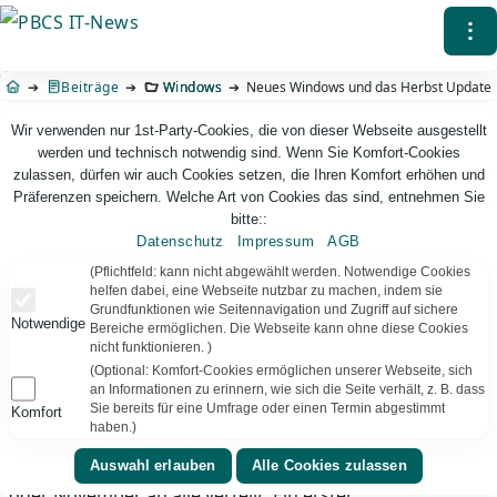
Direkt
⁝
zum
Inhalt
Beiträge
Windows
Neues Windows und das Herbst Update
Wir verwenden nur 1st-Party-Cookies, die von dieser Webseite ausgestellt
werden und technisch notwendig sind. Wenn Sie Komfort-Cookies
zulassen, dürfen wir auch Cookies setzen, die Ihren Komfort erhöhen und
Präferenzen speichern. Welche Art von Cookies das sind, entnehmen Sie
bitte::
Datenschutz
Impressum
AGB
PBCS IT-News – IT. Web. Einfach. Webdesign, Analyse & Beratung
(Pflichtfeld: kann nicht abgewählt werden. Notwendige Cookies
helfen dabei, eine Webseite nutzbar zu machen, indem sie
Grundfunktionen wie Seitennavigation und Zugriff auf sichere
Neues Windows und das Herbst Update
Notwendige
Bereiche ermöglichen. Die Webseite kann ohne diese Cookies
nicht funktionieren. )
Während auf der aktuellen (virtuellen)
(Optional: Komfort-Cookies ermöglichen unserer Webseite, sich
Entwicklerkonferenz
#Microsoft
Chef Satya Nadella von
an Informationen zu erinnern, wie sich die Seite verhält, z. B. dass
einem bald erscheinenden „ganz neuen Windows“
Sie bereits für eine Umfrage oder einen Termin abgestimmt
Komfort
haben.)
berichtet, ist nun die geplante Herbst-Version 21H2
fertig geworden. Sie wird vermutlich wieder im Oktober
oder November an alle verteilt. Ein erster