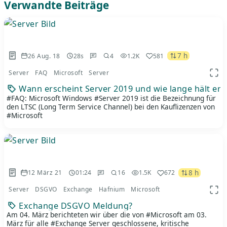
Verwandte Beiträge
7 h
26 Aug. 18
28s
4
1.2K
581
Server
FAQ
Microsoft
Server
App 
Wann erscheint Server 2019 und wie lange hält er
#FAQ: Microsoft Windows #Server 2019 ist die Bezeichnung für
den LTSC (Long Term Service Channel) bei den Kauflizenzen von
#Microsoft
8 h
12 März 21
01:24
16
1.5K
672
Server
DSGVO
Exchange
Hafnium
Microsoft
App 
Exchange DSGVO Meldung?
Am 04. März berichteten wir über die von #Microsoft am 03.
März für alle #Exchange Server geschlossene, kritische