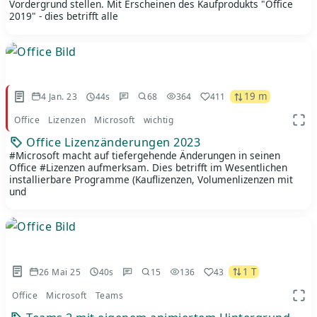
Vordergrund stellen. Mit Erscheinen des Kaufprodukts "Office
2019" - dies betrifft alle
19 m
4 Jan. 23
44s
68
364
411
Office
Lizenzen
Microsoft
wichtig
App 
Office Lizenzänderungen 2023
#Microsoft macht auf tiefergehende Änderungen in seinen
Office #Lizenzen aufmerksam. Dies betrifft im Wesentlichen
installierbare Programme (Kauflizenzen, Volumenlizenzen mit
und
1 T
26 Mai 25
40s
15
136
43
Office
Microsoft
Teams
App 