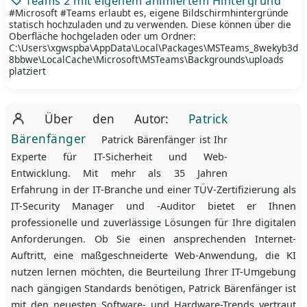
Teams 2 mit eigenem animiertem Hintergrund
#Microsoft #Teams erlaubt es, eigene Bildschirmhintergründe
statisch hochzuladen und zu verwenden. Diese können über die
Oberfläche hochgeladen oder um Ordner:
C:\Users\xgwspba\AppData\Local\Packages\MSTeams_8wekyb3d
8bbwe\LocalCache\Microsoft\MSTeams\Backgrounds\uploads
platziert
Über den Autor:
Patrick
Bärenfänger
Patrick Bärenfänger ist Ihr
Experte für IT-Sicherheit und Web-
Entwicklung. Mit mehr als 35 Jahren
Erfahrung in der IT-Branche und einer TÜV-Zertifizierung als
IT-Security Manager und -Auditor bietet er Ihnen
professionelle und zuverlässige Lösungen für Ihre digitalen
Anforderungen. Ob Sie einen ansprechenden Internet-
Auftritt, eine maßgeschneiderte Web-Anwendung, die KI
nutzen lernen möchten, die Beurteilung Ihrer IT-Umgebung
nach gängigen Standards benötigen, Patrick Bärenfänger ist
mit den neuesten Software- und Hardware-Trends vertraut