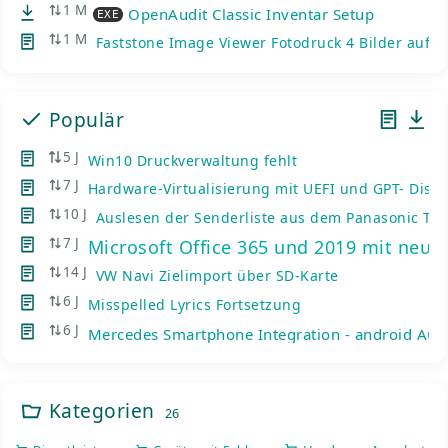
1 M
OpenAudit Classic Inventar Setup
EXE
1 M
Faststone Image Viewer Fotodruck 4 Bilder auf e
Populär
5 J
Win10 Druckverwaltung fehlt
7 J
Hardware-Virtualisierung mit UEFI und GPT- Disks
10 J
Auslesen der Senderliste aus dem Panasonic TV
7 J
Microsoft Office 365 und 2019 mit neue
14 J
VW Navi Zielimport über SD-Karte
6 J
Misspelled Lyrics Fortsetzung
6 J
Mercedes Smartphone Integration - android Auto
Kategorien
26