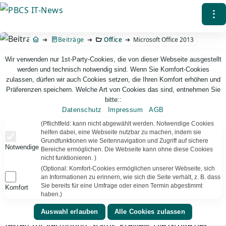
Direkt
⁝
zum
Inhalt
Beiträge
Office
Microsoft Office 2013
Wir verwenden nur 1st-Party-Cookies, die von dieser Webseite ausgestellt
werden und technisch notwendig sind. Wenn Sie Komfort-Cookies
zulassen, dürfen wir auch Cookies setzen, die Ihren Komfort erhöhen und
Präferenzen speichern. Welche Art von Cookies das sind, entnehmen Sie
bitte::
Datenschutz
Impressum
AGB
PBCS IT-News – IT. Web. Einfach. Webdesign, Analyse & Beratung
(Pflichtfeld: kann nicht abgewählt werden. Notwendige Cookies
helfen dabei, eine Webseite nutzbar zu machen, indem sie
Grundfunktionen wie Seitennavigation und Zugriff auf sichere
Microsoft Office 2013
Notwendige
Bereiche ermöglichen. Die Webseite kann ohne diese Cookies
nicht funktionieren. )
Ein Veröffentlichungstermin wurde noch nicht genannt,
(Optional: Komfort-Cookies ermöglichen unserer Webseite, sich
das Fiskaljahr von Microsoft beginnt aber am 01.07.
an Informationen zu erinnern, wie sich die Seite verhält, z. B. dass
eines Jahres – also spätestens bis Juni 2014 muss Office
Sie bereits für eine Umfrage oder einen Termin abgestimmt
Komfort
haben.)
2013 fertig sein :). Derzeit steht eine Professional Plus
Version in 32 und 64 Bit für MSDN-Abonnenten zum
Testen zur Verfügung. Status: Preview. Die Größe des