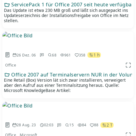
ServicePack 1 für Office 2007 seit heute verfügbar
Das Update ist etwa 230 MB groß und läßt sich ausgepackt ins
Updateserzeichnis der Installationsfreigabe von Office im Netz
stellen.
1 h
26 Dez. 06
68
961
358
Office
App 
Office 2007 auf Terminalservern NUR in der Volum
Eine Retail (Box) Version lät sich zwar installieren, verweigert
aber den Aufruf aus einer Terminalsitzung heraus. Quelle:
Microsoft KnowledgeBase Artikel:
2 T
28 Aug. 23
02:03
15
84
88
Office
Microsoft