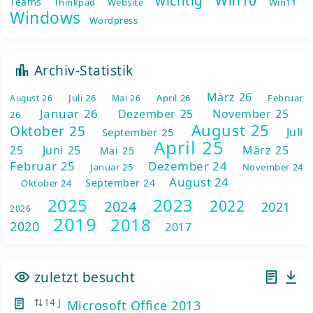
wichtig
Win10
Teams
Thinkpad
Website
Win11
Windows
Wordpress
Archiv-Statistik
März 26
Juli 26
April 26
Februar
August 26
Mai 26
Januar 26
Dezember 25
November 25
26
August 25
Oktober 25
Juli
September 25
April 25
25
Juni 25
März 25
Mai 25
Februar 25
Dezember 24
Januar 25
November 24
August 24
September 24
Oktober 24
2025
2023
2022
2024
2021
2026
2019
2018
2020
2017
zuletzt besucht
14 J
Microsoft Office 2013