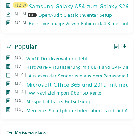
2 W
Samsung Galaxy A54 zum Galaxy S26: K
1 M
OpenAudit Classic Inventar Setup
EXE
1 M
Faststone Image Viewer Fotodruck 4 Bilder auf e
Populär
5 J
Win10 Druckverwaltung fehlt
7 J
Hardware-Virtualisierung mit UEFI und GPT- Disks
10 J
Auslesen der Senderliste aus dem Panasonic TV
7 J
Microsoft Office 365 und 2019 mit neue
14 J
VW Navi Zielimport über SD-Karte
6 J
Misspelled Lyrics Fortsetzung
6 J
Mercedes Smartphone Integration - android Auto
Kategorien