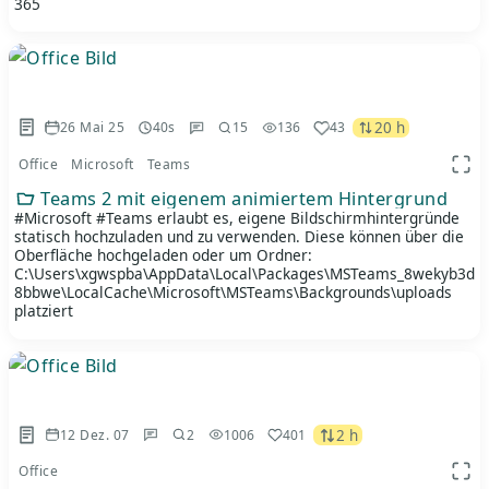
365
20 h
26 Mai 25
40s
15
136
43
Office
Microsoft
Teams
App 
Teams 2 mit eigenem animiertem Hintergrund
#Microsoft #Teams erlaubt es, eigene Bildschirmhintergründe
statisch hochzuladen und zu verwenden. Diese können über die
Oberfläche hochgeladen oder um Ordner:
C:\Users\xgwspba\AppData\Local\Packages\MSTeams_8wekyb3d
8bbwe\LocalCache\Microsoft\MSTeams\Backgrounds\uploads
platziert
2 h
12 Dez. 07
2
1006
401
Office
App 