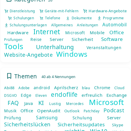
26
Hardware-Angebote
Dienstleistung
Geräte-mit-Fehlern
Schulungen
Telefone
Dokumente
Programme
Automobil
Schulungsunterlagen
Allgemeines
Anleitungen
Internet
Office
Hardware
Mobile
Microsoft
Software
Server
Sicherheit
Reise
Prüfungen
Tools
Unterhaltung
Veranstaltungen
Windows
Website-Angebote
Themen
40 ab 4 Nennungen
Aprilscherz
android
Chrome
Abi88
blau
Adobe
Cloud
endoflife
erfreulich
Exchange
Edge
DSGVO
Eleven
Microsoft
KI
FAQ
Java
Lustig
Mercedes
Podcast
Office
OpenAudit
Musik
Outlook
Patchday
Samsung
Server
Prüfung
Schulung
Sicherheitslücken
Sicherheitsupdates
Skype