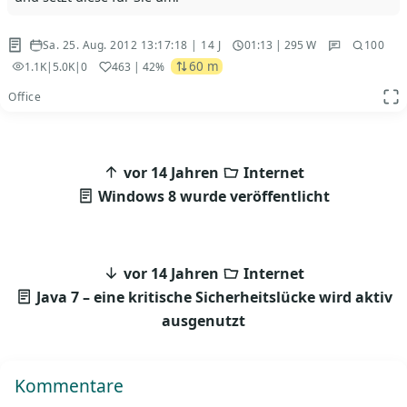
Sa. 25. Aug. 2012 13:17:18 | 14 J
01:13 | 295 W
100
60 m
1.1K
|
5.0K
|
0
463
| 42%
Office
App
Beitragsnavigation
vor 14 Jahren
Internet
Windows 8 wurde veröffentlicht
vor 14 Jahren
Internet
Java 7 – eine kritische Sicherheitslücke wird aktiv
ausgenutzt
Kommentare