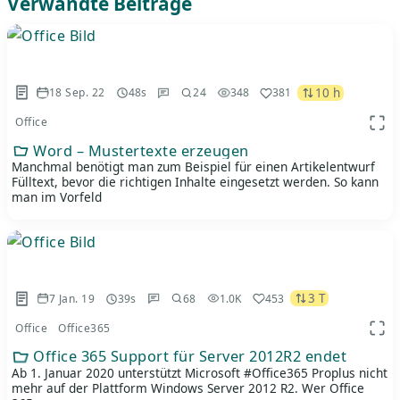
Verwandte Beiträge
10 h
18 Sep. 22
48s
24
348
381
Office
App 
Word – Mustertexte erzeugen
Manchmal benötigt man zum Beispiel für einen Artikelentwurf
Fülltext, bevor die richtigen Inhalte eingesetzt werden. So kann
man im Vorfeld
3 T
7 Jan. 19
39s
68
1.0K
453
Office
Office365
App 
Office 365 Support für Server 2012R2 endet
Ab 1. Januar 2020 unterstützt Microsoft #Office365 Proplus nicht
mehr auf der Plattform Windows Server 2012 R2. Wer Office