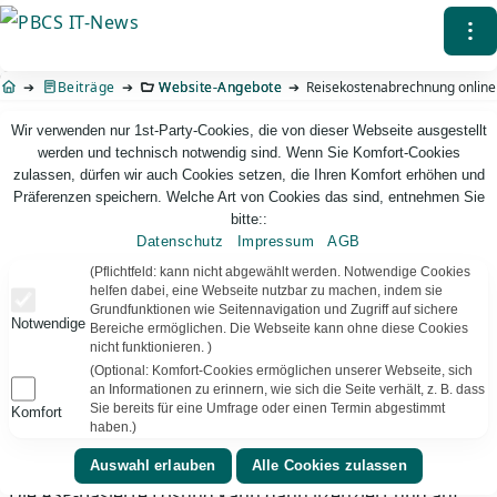
Direkt
⁝
zum
Inhalt
Beiträge
Website-Angebote
Reisekostenabrechnung online
Wir verwenden nur 1st-Party-Cookies, die von dieser Webseite ausgestellt
werden und technisch notwendig sind. Wenn Sie Komfort-Cookies
zulassen, dürfen wir auch Cookies setzen, die Ihren Komfort erhöhen und
Präferenzen speichern. Welche Art von Cookies das sind, entnehmen Sie
bitte::
Datenschutz
Impressum
AGB
PBCS IT-News – IT. Web. Einfach. Webdesign, Analyse & Beratung
(Pflichtfeld: kann nicht abgewählt werden. Notwendige Cookies
helfen dabei, eine Webseite nutzbar zu machen, indem sie
Grundfunktionen wie Seitennavigation und Zugriff auf sichere
Reisekostenabrechnung online
Notwendige
Bereiche ermöglichen. Die Webseite kann ohne diese Cookies
nicht funktionieren. )
Reisekostenabrechnung online. Erfassen Sie noch immer
(Optional: Komfort-Cookies ermöglichen unserer Webseite, sich
alles manuell? Hier ist die Datenbankbasierte Lösung mit
an Informationen zu erinnern, wie sich die Seite verhält, z. B. dass
Online-Zugriff und Admin-Oberfläche. Daten können
Sie bereits für eine Umfrage oder einen Termin abgestimmt
Komfort
haben.)
direkt übernommen werden, Ausgabe in Excel möglich.
Registrieren Sie sich kostenlos und testen die Lösung.
Die ASP-basierte Lösung kann dann lizenziert und auf