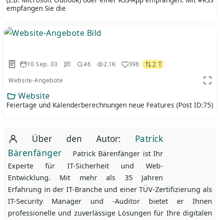
empfangen Sie die
2 T
10 Sep. 03
46
2.1K
398
Website-Angebote
App 
Website
Feiertage und Kalenderberechnungen neue Features (Post ID:75)
Über den Autor:
Patrick
Bärenfänger
Patrick Bärenfänger ist Ihr
Experte für IT-Sicherheit und Web-
Entwicklung. Mit mehr als 35 Jahren
Erfahrung in der IT-Branche und einer TÜV-Zertifizierung als
IT-Security Manager und -Auditor bietet er Ihnen
professionelle und zuverlässige Lösungen für Ihre digitalen