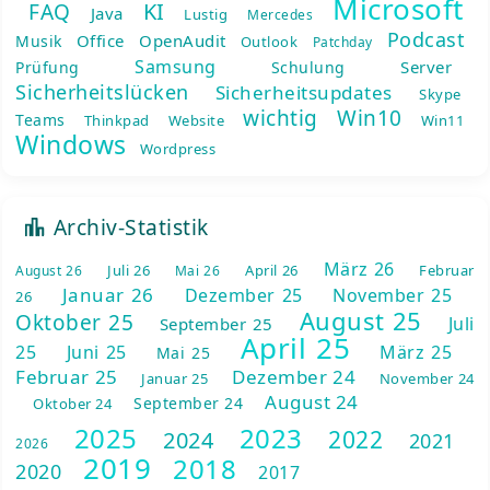
Microsoft
KI
FAQ
Java
Lustig
Mercedes
Podcast
Office
OpenAudit
Musik
Outlook
Patchday
Samsung
Server
Prüfung
Schulung
Sicherheitslücken
Sicherheitsupdates
Skype
wichtig
Win10
Teams
Thinkpad
Website
Win11
Windows
Wordpress
Archiv-Statistik
März 26
Juli 26
April 26
Februar
August 26
Mai 26
Januar 26
Dezember 25
November 25
26
August 25
Oktober 25
Juli
September 25
April 25
25
Juni 25
März 25
Mai 25
Februar 25
Dezember 24
Januar 25
November 24
August 24
September 24
Oktober 24
2025
2023
2022
2024
2021
2026
2019
2018
2020
2017