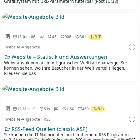
Grafiksystem mit URL-Parametern fütterbar (Post ID:38)
3 T
18 Juni 06
46
908
361
Website-Angebote
App 
Website – Statistik und Auswertungen
Webstatistik nun auch mit grafischer Weltkartenanzeige. Sie
können sehen, wo Ihre Besucher in der Welt verteilt liegen.
Kreuzen Sie das
6 h
12 Mai 19
53s
1.5K
469
Website-Angebote
RSS
App 
RSS-Feed Quellen (classic ASP)
Sie können die IT-Nachrichten auch mit einem RSS-Programm
(z.B. Microsoft Outlook) oder einer RSS-App empfangen. Mit #RSS