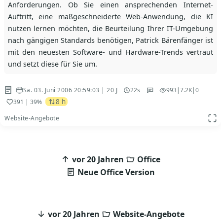
Anforderungen. Ob Sie einen ansprechenden Internet-
Auftritt, eine maßgeschneiderte Web-Anwendung, die KI
nutzen lernen möchten, die Beurteilung Ihrer IT-Umgebung
nach gängigen Standards benötigen, Patrick Bärenfänger ist
mit den neuesten Software- und Hardware-Trends vertraut
und setzt diese für Sie um.
Sa. 03. Juni 2006 20:59:03 | 20 J
22s
993
|
7.2K
|
0
8 h
391
| 39%
Website-Angebote
App
Beitragsnavigation
vor 20 Jahren
Office
Neue Office Version
vor 20 Jahren
Website-Angebote