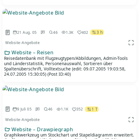
3 h
21 Aug. 05
46
1.3K
402
Website-Angebote
App 
Website – Reisen
Reisedatenbank mit Flugzeugtypen/Abbildungen, Admin-Tools
und Länderstatistik, Personenauswahl, Sortieren über
Spaltenüberschrift, Volltextsuche (edit: 09.07.2005 19:03:58,
24.07.2005 15:30:05) (Post ID:40)
1 T
9 Juli 05
46
1.1K
352
Website-Angebote
App 
Website – Drawpiegraph
Graphikwerkzeug um Stockchart und Stapeldiagramm erweitert.