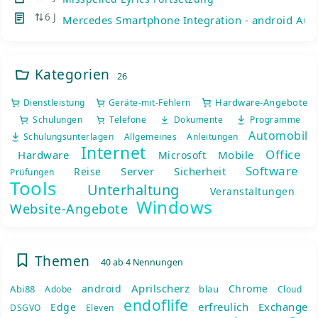
6 J
Mercedes Smartphone Integration - android Auto
Kategorien
26
Hardware-Angebote
Dienstleistung
Geräte-mit-Fehlern
Schulungen
Telefone
Dokumente
Programme
Automobil
Schulungsunterlagen
Allgemeines
Anleitungen
Internet
Office
Hardware
Mobile
Microsoft
Software
Server
Sicherheit
Reise
Prüfungen
Tools
Unterhaltung
Veranstaltungen
Windows
Website-Angebote
Themen
40 ab 4 Nennungen
Aprilscherz
android
Chrome
Abi88
blau
Adobe
Cloud
endoflife
erfreulich
Exchange
Edge
DSGVO
Eleven