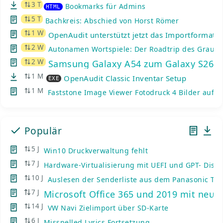
3 T
Bookmarks für Admins
HTML
5 T
Bachkreis: Abschied von Horst Römer
1 W
OpenAudit unterstützt jetzt das Importformat d
2 W
Autonamen Wortspiele: Der Roadtrip des Graue
2 W
Samsung Galaxy A54 zum Galaxy S26: K
1 M
OpenAudit Classic Inventar Setup
EXE
1 M
Faststone Image Viewer Fotodruck 4 Bilder auf e
Populär
5 J
Win10 Druckverwaltung fehlt
7 J
Hardware-Virtualisierung mit UEFI und GPT- Disks
10 J
Auslesen der Senderliste aus dem Panasonic TV
7 J
Microsoft Office 365 und 2019 mit neue
14 J
VW Navi Zielimport über SD-Karte
6 J
Misspelled Lyrics Fortsetzung