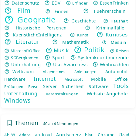
Datenschutz
EDV
EssenTrinken
Erfinder
Film
Fuehrerschein
Firmen
Geografie
Geschichte
Haushalt
Historische Personen
Kriminalfälle
Kurioses
KuenstlicheIntelligenz
Kunst
Literatur
Mathematik
Medizin
Politik
Musik
MicrosoftOffice
Reisen
Sport
Systemkoordinierende
SGBergkamen
UserAwareness
Weihnachten
Unterhaltung
Weltraum
Automobil
Allgemeines
Anleitungen
Internet
Office
Hardware
Mobile
Microsoft
Tools
Software
Server
Sicherheit
Reise
Prüfungen
Unterhaltung
Website-Angebote
Veranstaltungen
Windows
Themen
40 ab 4 Nennungen
Aprilscherz
android
Chrome
Abi88
blau
Adobe
Cloud