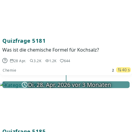
Quizfrage 5181
Was ist die chemische Formel für Kochsalz?
28 Apr.
3.2K
1.2K
644
40 s
Chemie
2
Di. 28. Apr. 2026 vor 3 Monaten
Quizfrage 5185