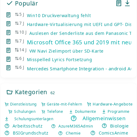
Populär
5 J
Win10 Druckverwaltung fehlt
7 J
Hardware-Virtualisierung mit UEFI und GPT- Disks
10 J
Auslesen der Senderliste aus dem Panasonic TV
7 J
Microsoft Office 365 und 2019 mit neue
14 J
VW Navi Zielimport über SD-Karte
6 J
Misspelled Lyrics Fortsetzung
6 J
Mercedes Smartphone Integration - android Auto
Kategorien
62
Hardware-Angebote
Dienstleistung
Geräte-mit-Fehlern
Schulungen
Telefone
Dokumente
Programme
Allgemeinwissen
Schulungsunterlagen
Biologie
Arbeitsschutz
AzureM365Admin
BSIGrundschutz
ComicsAnime
Chemie