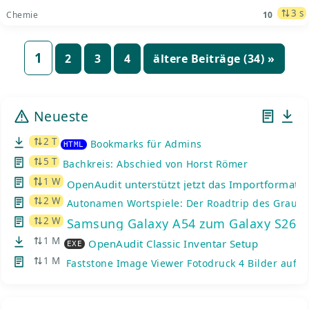
3 s
Chemie
10
Seitennummerierung
1
2
3
4
ältere Beiträge (34) »
der
Beiträge
Neueste
2 T
Bookmarks für Admins
HTML
5 T
Bachkreis: Abschied von Horst Römer
1 W
OpenAudit unterstützt jetzt das Importformat d
2 W
Autonamen Wortspiele: Der Roadtrip des Graue
2 W
Samsung Galaxy A54 zum Galaxy S26: K
1 M
OpenAudit Classic Inventar Setup
EXE
1 M
Faststone Image Viewer Fotodruck 4 Bilder auf e