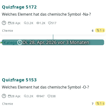
Quizfrage 5172
Welches Element hat das chemische Symbol -Na-?
28 Apr.
3.2K
1.2K
517
1 s
Chemie
6
Di. 28. Apr. 2026 vor 3 Monaten
Quizfrage 5153
Welches Element hat das chemische Symbol -O-?
28 Apr.
3.2K
947
338
1 s
Chemie
7