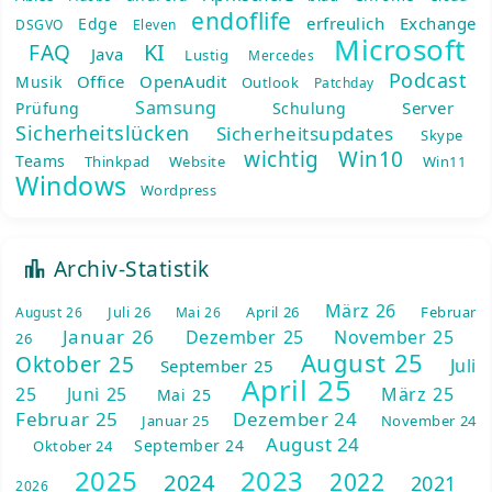
endoflife
erfreulich
Exchange
Edge
DSGVO
Eleven
Microsoft
KI
FAQ
Java
Lustig
Mercedes
Podcast
Office
OpenAudit
Musik
Outlook
Patchday
Samsung
Server
Prüfung
Schulung
Sicherheitslücken
Sicherheitsupdates
Skype
wichtig
Win10
Teams
Thinkpad
Website
Win11
Windows
Wordpress
Archiv-Statistik
März 26
Juli 26
April 26
Februar
August 26
Mai 26
Januar 26
Dezember 25
November 25
26
August 25
Oktober 25
Juli
September 25
April 25
25
Juni 25
März 25
Mai 25
Februar 25
Dezember 24
Januar 25
November 24
August 24
September 24
Oktober 24
2025
2023
2022
2024
2021
2026