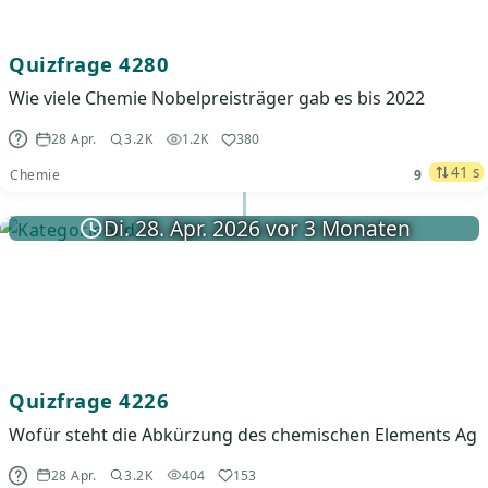
Quizfrage 4280
Wie viele Chemie Nobelpreisträger gab es bis 2022
28 Apr.
3.2K
1.2K
380
41 s
Chemie
9
Di. 28. Apr. 2026 vor 3 Monaten
Quizfrage 4226
Wofür steht die Abkürzung des chemischen Elements Ag
28 Apr.
3.2K
404
153