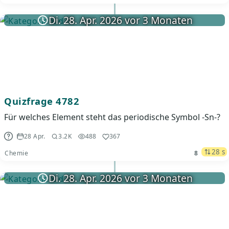
Di. 28. Apr. 2026 vor 3 Monaten
Quizfrage 4782
Für welches Element steht das periodische Symbol -Sn-?
28 Apr.
3.2K
488
367
28 s
Chemie
8
Di. 28. Apr. 2026 vor 3 Monaten