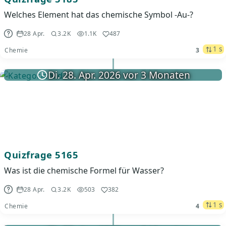
Welches Element hat das chemische Symbol -Au-?
28 Apr.
3.2K
1.1K
487
1 s
Chemie
3
Di. 28. Apr. 2026 vor 3 Monaten
Quizfrage 5165
Was ist die chemische Formel für Wasser?
28 Apr.
3.2K
503
382
1 s
Chemie
4