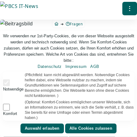
Direkt
⁝
zum
Inhalt
Fragen
Wir verwenden nur 1st-Party-Cookies, die von dieser Webseite ausgestellt
werden und technisch notwendig sind. Wenn Sie Komfort-Cookies
zulassen, dürfen wir auch Cookies setzen, die Ihren Komfort erhöhen und
Präferenzen speichern. Welche Art von Cookies das sind, entnehmen Sie
bitte::
Datenschutz
Impressum
AGB
PBCS IT-News – IT. Web. Einfach. Webdesign, Analyse & Beratung
(Pflichtfeld: kann nicht abgewählt werden. Notwendige Cookies
helfen dabei, eine Webseite nutzbar zu machen, indem sie
Grundfunktionen wie Seitennavigation und Zugriff auf sichere
Notwendige
Quiz Kategorie:
Chemie
34
Ergebnisse
Bereiche ermöglichen. Die Webseite kann ohne diese Cookies
nicht funktionieren. )
(Optional: Komfort-Cookies ermöglichen unserer Webseite, sich
Quiz zu chemischen Formeln, Elementen, Stoffen,
an Informationen zu erinnern, wie sich die Seite verhält, z. B. dass
Periodensystem und chemischem Grundlagenwissen.
Sie bereits für eine Umfrage oder einen Termin abgestimmt
Komfort
haben.)