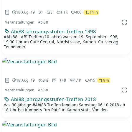
11 h
18 Aug. 19
8
1.1K
400
Veranstaltungen
Abi88
App 
Abi88 Jahrgangsstufen-Treffen 1998
#Abi88 - ABI-Treffen (10 Jahre) war am 19. September 1998,
19:00 Uhr im Cafe Central, Nordstrasse, Kamen. Ca. vierzig
Teilnehmer
9 h
18 Aug. 19
34s
8
1.1K
415
Veranstaltungen
Abi88
App 
Abi88 Jahrgangsstufen-Treffen 2018
das 30-jährige #Abi88 Treffen fand am Samstag, 06.10.2018 ab
18 Uhr bei Kümpers "im Pütt" in Kamen statt. Von den