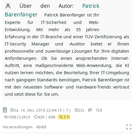
Über den Autor:
Patrick
Bärenfänger
Patrick Bärenfänger ist Ihr
Experte für IT-Sicherheit und Web-
Entwicklung. Mit mehr als 35 Jahren
Erfahrung in der IT-Branche und einer TÜV-Zertifizierung als
IT-Security Manager und -Auditor bietet er Ihnen
professionelle und zuverlässige Lösungen für Ihre digitalen
Anforderungen. Ob Sie einen ansprechenden Internet-
Auftritt, eine maßgeschneiderte Web-Anwendung, die KI
nutzen lernen möchten, die Beurteilung Ihrer IT-Umgebung
nach gängigen Standards benötigen, Patrick Bärenfänger ist
mit den neuesten Software- und Hardware-Trends vertraut
und setzt diese für Sie um.
Sa. 14. Dez. 2019 22:44:13 | 7 J
22s
8
3 h
1006
|
3.2K
|
0
429
| 43%
Veranstaltungen
Abi88
App