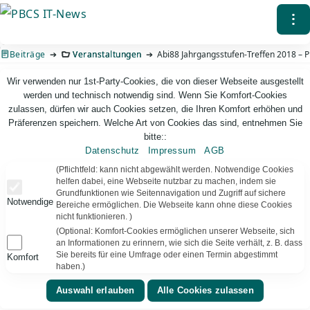
Direkt
⁝
zum
Inhalt
Beiträge
Veranstaltungen
Abi88 Jahrgangsstufen-Treffen 2018 – 
Wir verwenden nur 1st-Party-Cookies, die von dieser Webseite ausgestellt
werden und technisch notwendig sind. Wenn Sie Komfort-Cookies
zulassen, dürfen wir auch Cookies setzen, die Ihren Komfort erhöhen und
Präferenzen speichern. Welche Art von Cookies das sind, entnehmen Sie
bitte::
Datenschutz
Impressum
AGB
PBCS IT-News – IT. Web. Einfach. Webdesign, Analyse & Beratung
(Pflichtfeld: kann nicht abgewählt werden. Notwendige Cookies
helfen dabei, eine Webseite nutzbar zu machen, indem sie
Grundfunktionen wie Seitennavigation und Zugriff auf sichere
Abi88 Jahrgangsstufen-Treffen 2018 – Planung
Notwendige
Bereiche ermöglichen. Die Webseite kann ohne diese Cookies
nicht funktionieren. )
#Abi88
– 29 Jahre ist es her, dass wir die Reifeprüfung
(Optional: Komfort-Cookies ermöglichen unserer Webseite, sich
bestanden haben. Für den Zugriff auf die
an Informationen zu erinnern, wie sich die Seite verhält, z. B. dass
untenstehenden Ressourcen müsst Ihr hier
registriert
Sie bereits für eine Umfrage oder einen Termin abgestimmt
Komfort
haben.)
sein. Danach schalte ich Euch für die Liste frei.
Neu: Ihr könnt im Forum einen Kommentar abgeben,