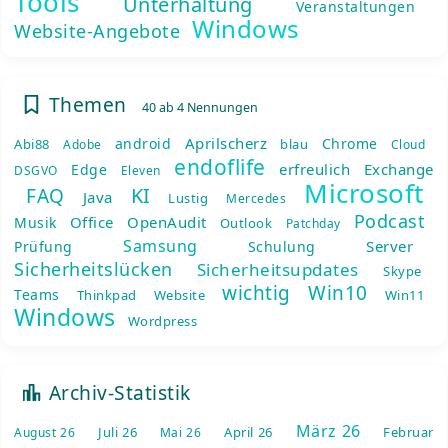
Tools
Unterhaltung
Veranstaltungen
Windows
Website-Angebote
Themen
40 ab 4 Nennungen
Aprilscherz
android
Chrome
Abi88
blau
Adobe
Cloud
endoflife
erfreulich
Exchange
Edge
DSGVO
Eleven
Microsoft
KI
FAQ
Java
Lustig
Mercedes
Podcast
Office
OpenAudit
Musik
Outlook
Patchday
Samsung
Server
Prüfung
Schulung
Sicherheitslücken
Sicherheitsupdates
Skype
wichtig
Win10
Teams
Thinkpad
Website
Win11
Windows
Wordpress
Archiv-Statistik
März 26
Juli 26
April 26
Februar
August 26
Mai 26