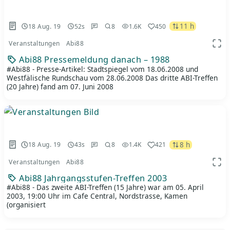
11 h
18 Aug. 19
52s
8
1.6K
450
Veranstaltungen
Abi88
App 
Abi88 Pressemeldung danach – 1988
#Abi88 - Presse-Artikel: Stadtspiegel vom 18.06.2008 und
Westfälische Rundschau vom 28.06.2008 Das dritte ABI-Treffen
(20 Jahre) fand am 07. Juni 2008
8 h
18 Aug. 19
43s
8
1.4K
421
Veranstaltungen
Abi88
App 
Abi88 Jahrgangsstufen-Treffen 2003
#Abi88 - Das zweite ABI-Treffen (15 Jahre) war am 05. April
2003, 19:00 Uhr im Cafe Central, Nordstrasse, Kamen
(organisiert