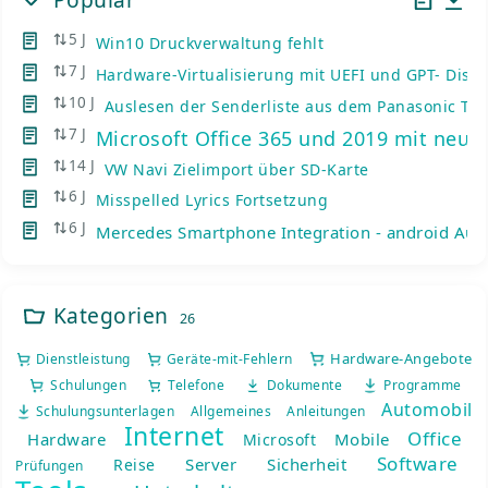
5 J
Win10 Druckverwaltung fehlt
7 J
Hardware-Virtualisierung mit UEFI und GPT- Disks
10 J
Auslesen der Senderliste aus dem Panasonic TV
7 J
Microsoft Office 365 und 2019 mit neue
14 J
VW Navi Zielimport über SD-Karte
6 J
Misspelled Lyrics Fortsetzung
6 J
Mercedes Smartphone Integration - android Auto
Kategorien
26
Hardware-Angebote
Dienstleistung
Geräte-mit-Fehlern
Schulungen
Telefone
Dokumente
Programme
Automobil
Schulungsunterlagen
Allgemeines
Anleitungen
Internet
Office
Hardware
Mobile
Microsoft
Software
Server
Sicherheit
Reise
Prüfungen