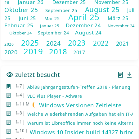
Januar 26
Dezember 25
November 25
26
August 25
Oktober 25
Juli
September 25
April 25
25
Juni 25
März 25
Mai 25
Februar 25
Dezember 24
Januar 25
November 24
August 24
September 24
Oktober 24
2025
2023
2022
2024
2021
2026
2019
2018
2020
2017
zuletzt besucht
7 J
Abi88 Jahrgangsstufen-Treffen 2018 - Planung
4 J
VLC Plus Player - Adware
11 M
Windows Versionen Zeitleiste
8 J
Welche wiederkehrenden Aufgaben hat ein IT-Adm
1 J
Warum ist Libreoffice immer noch keine Alternativ
10 J
Windows 10 Insider build 14327 bringt