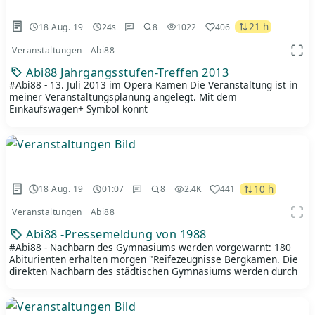
21 h
18 Aug. 19
24s
8
1022
406
Veranstaltungen
Abi88
App 
Abi88 Jahrgangsstufen-Treffen 2013
#Abi88 - 13. Juli 2013 im Opera Kamen Die Veranstaltung ist in
meiner Veranstaltungsplanung angelegt. Mit dem
Einkaufswagen+ Symbol könnt
10 h
18 Aug. 19
01:07
8
2.4K
441
Veranstaltungen
Abi88
App 
Abi88 -Pressemeldung von 1988
#Abi88 - Nachbarn des Gymnasiums werden vorgewarnt: 180
Abiturienten erhalten morgen "Reifezeugnisse Bergkamen. Die
direkten Nachbarn des städtischen Gymnasiums werden durch