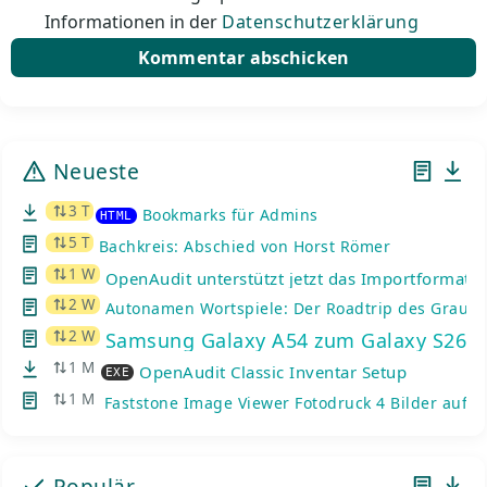
Informationen in der
Datenschutzerklärung
Neueste
3 T
Bookmarks für Admins
HTML
5 T
Bachkreis: Abschied von Horst Römer
1 W
OpenAudit unterstützt jetzt das Importformat d
2 W
Autonamen Wortspiele: Der Roadtrip des Graue
2 W
Samsung Galaxy A54 zum Galaxy S26: K
1 M
OpenAudit Classic Inventar Setup
EXE
1 M
Faststone Image Viewer Fotodruck 4 Bilder auf e
Populär