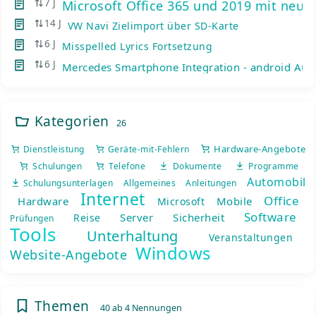
7 J
Microsoft Office 365 und 2019 mit neue
14 J
VW Navi Zielimport über SD-Karte
6 J
Misspelled Lyrics Fortsetzung
6 J
Mercedes Smartphone Integration - android Auto
Kategorien
26
Hardware-Angebote
Dienstleistung
Geräte-mit-Fehlern
Schulungen
Telefone
Dokumente
Programme
Automobil
Schulungsunterlagen
Allgemeines
Anleitungen
Internet
Office
Hardware
Mobile
Microsoft
Software
Server
Sicherheit
Reise
Prüfungen
Tools
Unterhaltung
Veranstaltungen
Windows
Website-Angebote
Themen
40 ab 4 Nennungen