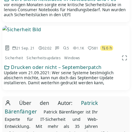
vor einigen Monaten sorgte eine kritische Sicherheitslücke in
lenovo Consumer Notebooks für Handlungsbedarf. Nun wurden
auch Sicherheitslücken in den UEFI
6 h
21 Sep. 21
02:02
5
1.1K
581
Sicherheit
Sicherheitsupdates
Windows
App 
Drucken oder nicht – Septemberpatch
Update vom 21.09.2021: Wer seine Systeme bestmöglich
absichern möchte, kann nun doch das September-Update
installieren. Damit weiterhin gedruckt werden kann,
Über den Autor:
Patrick
Bärenfänger
Patrick Bärenfänger ist Ihr
Experte für IT-Sicherheit und Web-
Entwicklung. Mit mehr als 35 Jahren