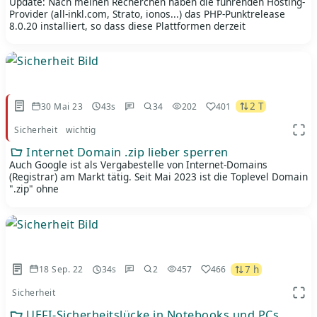
Update: Nach meinen Recherchen haben die führenden Hosting-
Provider (all-inkl.com, Strato, ionos...) das PHP-Punktrelease
8.0.20 installiert, so dass diese Plattformen derzeit
2 T
30 Mai 23
43s
34
202
401
Sicherheit
wichtig
App 
Internet Domain .zip lieber sperren
Auch Google ist als Vergabestelle von Internet-Domains
(Registrar) am Markt tätig. Seit Mai 2023 ist die Toplevel Domain
".zip" ohne
7 h
18 Sep. 22
34s
2
457
466
Sicherheit
App 
UEFI-Sicherheitslücke in Notebooks und PCs