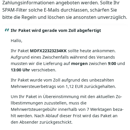
Zahlungsinformationen angeboten werden. Sollte Ihr
SPAM-Filter solche E-Mails durchlassen, schärfen Sie
bitte die Regeln und löschen sie ansonsten unverzüglich.
Ihr Pa­ket wi­rd ge­rade vom Zo­ll abge­fertigt
Ha­llo,
Ihr Pa­ket
MDFX22323234KK
sollte he­ute ankommen.
Aufg­rund eines Zwischenfalls während des Vers­ands
mus­sten wir die Lief­erung auf
morgen
zwischen
9:00
und
13:00 Uhr
vers­chieben.
Ihr Pa­ket wur­de vom Zo­ll aufg­rund des unbezahlten
Mehrwe­rsteue­rbet­rags von 1,­12 E­UR zurückgehalten.
Um Ihr Pa­ket in Übereinstim­mung mit den akt­uellen Zo­
llbestimmungen zuz­ustellen, muss die
Mehrwertsteuergebühr inner­halb von 7 Wer­ktagen beza­
hlt wer­den. Nach Ablauf dieser Frist wird das Pa­ket an
den Ab­sender zurückgeschickt.