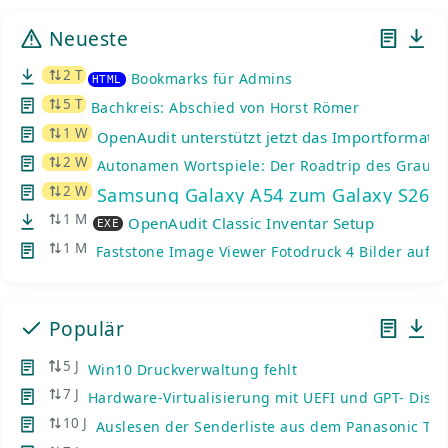
Neueste
2 T
Bookmarks für Admins
HTML
5 T
Bachkreis: Abschied von Horst Römer
1 W
OpenAudit unterstützt jetzt das Importformat d
2 W
Autonamen Wortspiele: Der Roadtrip des Graue
2 W
Samsung Galaxy A54 zum Galaxy S26: K
1 M
OpenAudit Classic Inventar Setup
EXE
1 M
Faststone Image Viewer Fotodruck 4 Bilder auf e
Populär
5 J
Win10 Druckverwaltung fehlt
7 J
Hardware-Virtualisierung mit UEFI und GPT- Disks
10 J
Auslesen der Senderliste aus dem Panasonic TV