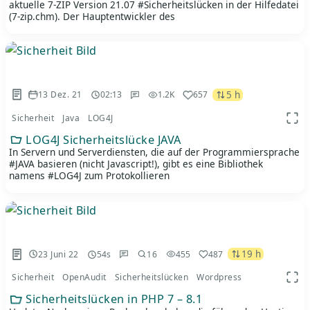
aktuelle 7-ZIP Version 21.07 #Sicherheitslücken in der Hilfedatei
(7-zip.chm). Der Hauptentwickler des
5 h
13 Dez. 21
02:13
1.2K
657
Sicherheit
Java
LOG4J
App 
LOG4J Sicherheitslücke JAVA
In Servern und Serverdiensten, die auf der Programmiersprache
#JAVA basieren (nicht Javascript!), gibt es eine Bibliothek
namens #LOG4J zum Protokollieren
19 h
23 Juni 22
54s
16
455
487
Sicherheit
OpenAudit
Sicherheitslücken
Wordpress
App 
Sicherheitslücken in PHP 7 – 8.1