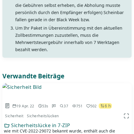
die Gebühren selbst erheben, die Abholung musste
persönlich durch den Empfänger erfolgen) Scheinbar
fallen gerade in der Black Week bzw.
Um Ihr Pa­ket in Übereinstim­mung mit den akt­uellen
Zo­llbestimmungen zuz­ustellen, muss die
Mehrwertsteuergebühr inner­halb von 7 Wer­ktagen
beza­hlt wer­den.
Verwandte Beiträge
6 h
19 Apr. 22
53s
37
751
502
Sicherheit
Sicherheitslücken
App 
Sicherheitslücke in 7-ZIP
wie mit CVE-2022-29072 bekannt wurde, enthält auch die