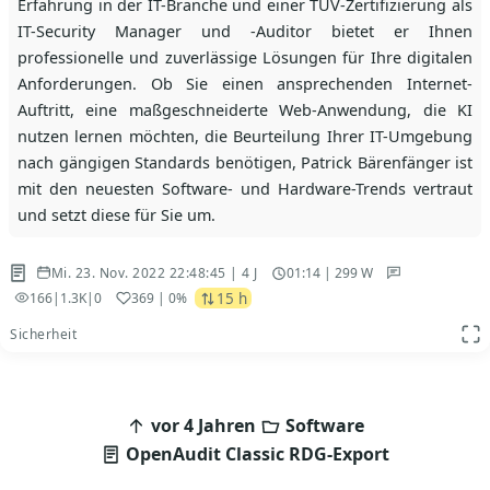
Erfahrung in der IT-Branche und einer TÜV-Zertifizierung als
IT-Security Manager und -Auditor bietet er Ihnen
professionelle und zuverlässige Lösungen für Ihre digitalen
Anforderungen. Ob Sie einen ansprechenden Internet-
Auftritt, eine maßgeschneiderte Web-Anwendung, die KI
nutzen lernen möchten, die Beurteilung Ihrer IT-Umgebung
nach gängigen Standards benötigen, Patrick Bärenfänger ist
mit den neuesten Software- und Hardware-Trends vertraut
und setzt diese für Sie um.
Mi. 23. Nov. 2022 22:48:45 | 4 J
01:14 | 299 W
15 h
166
|
1.3K
|
0
369
| 0%
Sicherheit
App
Beitragsnavigation
vor 4 Jahren
Software
OpenAudit Classic RDG-Export