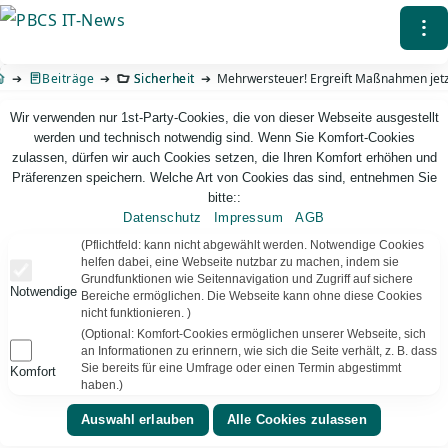
Direkt
⁝
zum
Inhalt
Beiträge
Sicherheit
Mehrwersteuer! Ergreift Maßnahmen jetz
Wir verwenden nur 1st-Party-Cookies, die von dieser Webseite ausgestellt
werden und technisch notwendig sind. Wenn Sie Komfort-Cookies
zulassen, dürfen wir auch Cookies setzen, die Ihren Komfort erhöhen und
Präferenzen speichern. Welche Art von Cookies das sind, entnehmen Sie
bitte::
Datenschutz
Impressum
AGB
PBCS IT-News – IT. Web. Einfach. Webdesign, Analyse & Beratung
(Pflichtfeld: kann nicht abgewählt werden. Notwendige Cookies
helfen dabei, eine Webseite nutzbar zu machen, indem sie
Grundfunktionen wie Seitennavigation und Zugriff auf sichere
Mehrwersteuer! Ergreift Maßnahmen jetzt!
Notwendige
Bereiche ermöglichen. Die Webseite kann ohne diese Cookies
nicht funktionieren. )
Neues aus dem Phisherei-Hafen. Zwar sind aktuelle
(Optional: Komfort-Cookies ermöglichen unserer Webseite, sich
Phishing-E-Mails häufiger ohne eklatante Rechtschreib-
an Informationen zu erinnern, wie sich die Seite verhält, z. B. dass
oder Grammatikfehler (bis auf das fehlende „t“ in
Sie bereits für eine Umfrage oder einen Termin abgestimmt
Komfort
haben.)
Mehrwersteuer), aber etwas mehr Mühe hätte man
doch erwarten können: