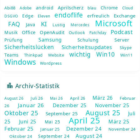
Aprilscherz
android
Chrome
Abi88
blau
Adobe
Cloud
endoflife
erfreulich
Exchange
Edge
DSGVO
Eleven
Microsoft
KI
FAQ
Java
Lustig
Mercedes
Podcast
Office
OpenAudit
Musik
Outlook
Patchday
Samsung
Server
Prüfung
Schulung
Sicherheitslücken
Sicherheitsupdates
Skype
wichtig
Win10
Teams
Thinkpad
Website
Win11
Windows
Wordpress
Archiv-Statistik
März 26
Juli 26
April 26
Februar
August 26
Mai 26
Januar 26
Dezember 25
November 25
26
August 25
Oktober 25
Juli
September 25
April 25
25
Juni 25
März 25
Mai 25
Februar 25
Dezember 24
Januar 25
November 24
August 24
September 24
Oktober 24