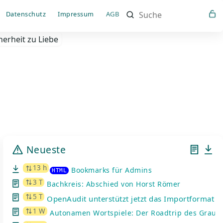
Such
Datenschutz
Impressum
AGB
erheit zu Liebe
Neueste
13 h
Bookmarks für Admins
HTML
3 T
Bachkreis: Abschied von Horst Römer
5 T
OpenAudit unterstützt jetzt das Importformat d
1 W
Autonamen Wortspiele: Der Roadtrip des Graue