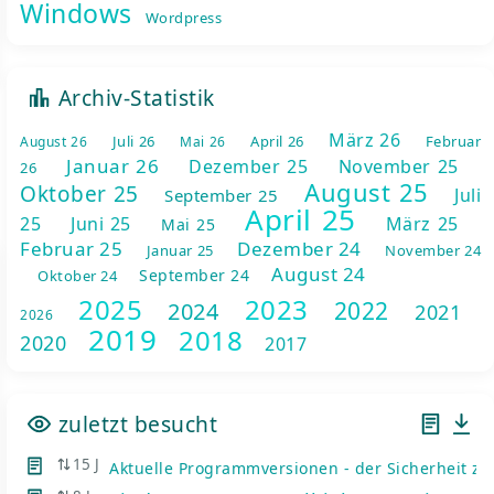
Windows
Wordpress
 Ansicht
Archiv-Statistik
März 26
Juli 26
April 26
Februar
August 26
Mai 26
Januar 26
Dezember 25
November 25
26
August 25
Oktober 25
Juli
September 25
April 25
25
Juni 25
März 25
Mai 25
Februar 25
Dezember 24
Januar 25
November 24
August 24
September 24
Oktober 24
2025
2023
2022
2024
2021
2026
2019
2018
2020
2017
zuletzt besucht
15 J
Aktuelle Programmversionen - der Sicherheit zu