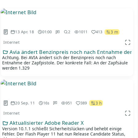
3 m
13 Apr. 18
01:00
1011
413
2
Internet
 Ansicht
App A
Avia ändert Benzinpreis noch nach Entnahme der Za
Achtung. Bei AVIA ändert sich der Benzinpreis noch nach
Entnahme der Zapfpistole. Der konkrete Fall: An der Zapfsäule
werden 1.329
3 h
20 Sep. 11
16s
951
389
Internet
 Ansicht
App A
Aktualisierter Adobe Reader X
Version 10.1.1 schließt Sicherheitslücken und behebt einige
Fehler. Der Flash Player 11 hat nun Release Candidate Status,