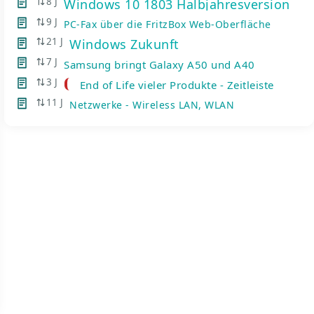
8 J
Windows 10 1803 Halbjahresversion
9 J
PC-Fax über die FritzBox Web-Oberfläche
21 J
Windows Zukunft
7 J
Samsung bringt Galaxy A50 und A40
3 J
End of Life vieler Produkte - Zeitleiste
11 J
Netzwerke - Wireless LAN, WLAN