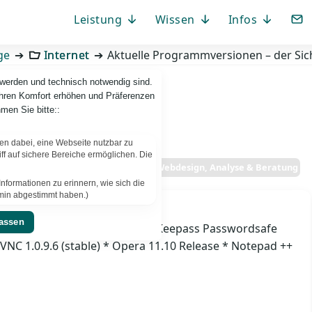
Leistung
Wissen
Infos
ge
Internet
Aktuelle Programmversionen – der Sich
 werden und technisch notwendig sind.
Ihren Komfort erhöhen und Präferenzen
men Sie bitte::
fen dabei, eine Webseite nutzbar zu
f auf sichere Bereiche ermöglichen. Die
PBCS IT-News – IT. Web. Einfach. Webdesign, Analyse & Beratung
nformationen zu erinnern, wie sich die
ermin abgestimmt haben.)
rheit zu Liebe
 (Update 25) * Skype 5.3.32.111 * Keepass Passwordsafe
 VNC 1.0.9.6 (stable) * Opera 11.10 Release * Notepad ++