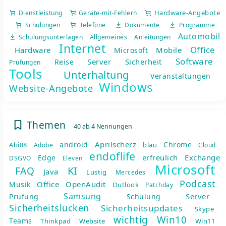
Hardware-Angebote
Dienstleistung
Geräte-mit-Fehlern
Schulungen
Telefone
Dokumente
Programme
Automobil
Schulungsunterlagen
Allgemeines
Anleitungen
Internet
Office
Hardware
Mobile
Microsoft
Software
Server
Sicherheit
Reise
Prüfungen
Tools
Unterhaltung
Veranstaltungen
nsicht
Windows
Website-Angebote
Themen
40 ab 4 Nennungen
Aprilscherz
android
Chrome
Abi88
blau
Adobe
Cloud
endoflife
erfreulich
Exchange
Edge
DSGVO
Eleven
Microsoft
KI
FAQ
Java
Lustig
Mercedes
Podcast
Office
OpenAudit
Musik
Outlook
Patchday
Samsung
Server
Prüfung
Schulung
Sicherheitslücken
Sicherheitsupdates
Skype
wichtig
Win10
Teams
Thinkpad
Website
Win11