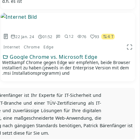
d.h. es ist
4 T
22 Jan. 24
01:52
76
93
12
Internet
Chrome
Edge
 Ansicht
App A
Google Chrome vs. Microsoft Edge
Wettkampf Chrome gegen Edge wir empfehlen, beide Browser
installiert zu haben (jeweils in der Enterprise Version mit dem
.msi Installationsprogramm) und
renfänger ist Ihr Experte für IT-Sicherheit und
-Branche und einer TÜV-Zertifizierung als IT-
e und zuverlässige Lösungen für Ihre digitalen
tt, eine maßgeschneiderte Web-Anwendung, die
 nach gängigen Standards benötigen, Patrick Bärenfänger ist
setzt diese für Sie um.