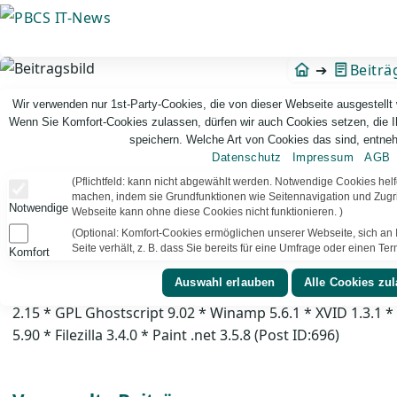
Direkt
zum
Inhalt
Beiträ
Wir verwenden nur 1st-Party-Cookies, die von dieser Webseite ausgestellt
Wenn Sie Komfort-Cookies zulassen, dürfen wir auch Cookies setzen, die 
speichern. Welche Art von Cookies das sind, entneh
Datenschutz
Impressum
AGB
(Pflichtfeld: kann nicht abgewählt werden. Notwendige Cookies hel
machen, indem sie Grundfunktionen wie Seitennavigation und Zugrif
Notwendige
Webseite kann ohne diese Cookies nicht funktionieren. )
(Optional: Komfort-Cookies ermöglichen unserer Webseite, sich an I
Seite verhält, z. B. dass Sie bereits für eine Umfrage oder einen T
Komfort
Aktuelle Programmversionen – der Siche
* Videolan 1.1.9 * Flash Player 10.3.159.1 * Java 6.0.250
2.15 * GPL Ghostscript 9.02 * Winamp 5.6.1 * XVID 1.3.1 *
5.90 * Filezilla 3.4.0 * Paint .net 3.5.8 (Post ID:696)