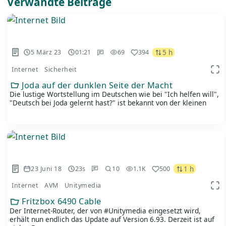
Verwandte Beiträge
5 h
5 März 23
01:21
69
394
Internet
Sicherheit
App
Joda auf der dunklen Seite der Macht
Die lustige Wortstellung im Deutschen wie bei "Ich helfen will",
"Deutsch bei Joda gelernt hast?" ist bekannt von der kleinen
1 h
23 Juni 18
23s
1.1K
500
10
Internet
AVM
Unitymedia
App
Fritzbox 6490 Cable
Der Internet-Router, der von #Unitymedia eingesetzt wird,
erhält nun endlich das Update auf Version 6.93. Derzeit ist auf