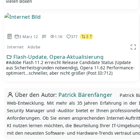
vielen Boxen
3 T
3 März 12
1.1K
377
Internet
Adobe
App
Flash-Update, Opera-Aktualisierung
#Adobe Flash 11.2 erreicht Release Candidate Status (Update
aus Sicherheitsgründen notwendig), Opera 11.62 Performance-
optimiert...schneller, aber nicht größer (Post ID:712)
Über den Autor:
Patrick Bärenfänger
Patrick Bä
Web-Entwicklung. Mit mehr als 35 Jahren Erfahrung in der IT
Security Manager und -Auditor bietet er Ihnen professionell
Anforderungen. Ob Sie einen ansprechenden Internet-Auftri
KI nutzen lernen möchten, die Beurteilung Ihrer IT-Umgebung
mit den neuesten Software- und Hardware-Trends vertraut und 