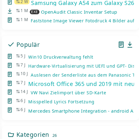
2 W
Samsung Galaxy A54 zum Galaxy S26: 
1 M
OpenAudit Classic Inventar Setup
EXE
1 M
Faststone Image Viewer Fotodruck 4 Bilder auf e
Populär
nsicht
pf-Pistole
5 J
Win10 Druckverwaltung fehlt
7 J
Hardware-Virtualisierung mit UEFI und GPT- Disk
10 J
Auslesen der Senderliste aus dem Panasonic TV
7 J
Microsoft Office 365 und 2019 mit neue
14 J
VW Navi Zielimport über SD-Karte
6 J
Misspelled Lyrics Fortsetzung
6 J
Mercedes Smartphone Integration - android Auto
nsicht
Kategorien
26