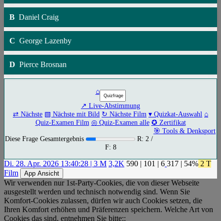
B
Daniel Craig
C
George Lazenby
D
Pierce Brosnan
⌂
↗ Live-Abstimmung
⇄ Nächste
▧ Nächste mit Bild
↻ Nächste Film
▾ Quizkat-Auswahl
⌂
Quiz-Examen Film
◎ Quiz-Examen alle
✪ Zertifikat
🎯 Tools & Denksport
Diese Frage Gesamtergebnis
R: 2 /
F: 8
Di. 28. Apr. 2026 13:40:28 | 3 M
3,2K
590
|
101
|
6
317
| 54%
2 T
Film
App Ansicht
Wir verwenden nur 1st-Party-Cookies, die von dieser Webseite
ausgestellt werden und technisch notwendig sind. Wenn Sie
Komfort-Cookies zulassen, dürfen wir auch Cookies setzen, die
Ihren Komfort erhöhen und Präferenzen speichern. Welche Art von
Cookies das sind, entnehmen Sie bitte::