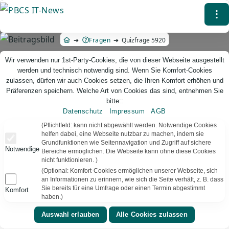
Direkt
⁝
zum
Inhalt
Fragen
Quizfrage 5920
Wir verwenden nur 1st-Party-Cookies, die von dieser Webseite ausgestellt
werden und technisch notwendig sind. Wenn Sie Komfort-Cookies
zulassen, dürfen wir auch Cookies setzen, die Ihren Komfort erhöhen und
Präferenzen speichern. Welche Art von Cookies das sind, entnehmen Sie
bitte::
Datenschutz
Impressum
AGB
PBCS IT-News – IT. Web. Einfach. Webdesign, Analyse & Beratung
(Pflichtfeld: kann nicht abgewählt werden. Notwendige Cookies
helfen dabei, eine Webseite nutzbar zu machen, indem sie
Grundfunktionen wie Seitennavigation und Zugriff auf sichere
Quizfrage 5920
Notwendige
Bereiche ermöglichen. Die Webseite kann ohne diese Cookies
nicht funktionieren. )
TEXT VORLESEN
Bereit
(Optional: Komfort-Cookies ermöglichen unserer Webseite, sich
an Informationen zu erinnern, wie sich die Seite verhält, z. B. dass
Sie bereits für eine Umfrage oder einen Termin abgestimmt
Komfort
▾
⚑
Film
Deutschland
haben.)
Welche