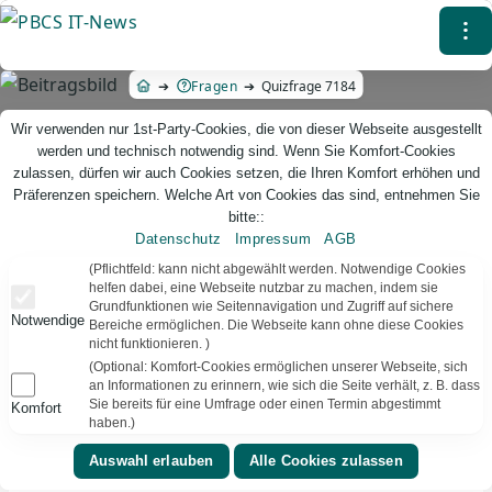
Direkt
⁝
zum
Inhalt
Fragen
Quizfrage 7184
Wir verwenden nur 1st-Party-Cookies, die von dieser Webseite ausgestellt
werden und technisch notwendig sind. Wenn Sie Komfort-Cookies
zulassen, dürfen wir auch Cookies setzen, die Ihren Komfort erhöhen und
Präferenzen speichern. Welche Art von Cookies das sind, entnehmen Sie
bitte::
Datenschutz
Impressum
AGB
PBCS IT-News – IT. Web. Einfach. Webdesign, Analyse & Beratung
(Pflichtfeld: kann nicht abgewählt werden. Notwendige Cookies
helfen dabei, eine Webseite nutzbar zu machen, indem sie
Grundfunktionen wie Seitennavigation und Zugriff auf sichere
Quizfrage 7184
Notwendige
Bereiche ermöglichen. Die Webseite kann ohne diese Cookies
nicht funktionieren. )
TEXT VORLESEN
Bereit
(Optional: Komfort-Cookies ermöglichen unserer Webseite, sich
an Informationen zu erinnern, wie sich die Seite verhält, z. B. dass
Sie bereits für eine Umfrage oder einen Termin abgestimmt
Komfort
▾
⚑
Systemkoordinierende
Deutschland
haben.)
Wo kann ich in gevis ERP BC pro Benutzer