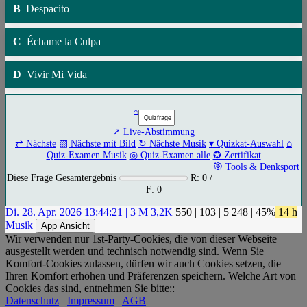
B
Despacito
C
Échame la Culpa
D
Vivir Mi Vida
⌂
↗ Live-Abstimmung
⇄ Nächste
▧ Nächste mit Bild
↻ Nächste Musik
▾ Quizkat-Auswahl
⌂
Quiz-Examen Musik
◎ Quiz-Examen alle
✪ Zertifikat
🎯 Tools & Denksport
Diese Frage Gesamtergebnis
R: 0 /
F: 0
Di. 28. Apr. 2026 13:44:21 | 3 M
3,2K
550
|
103
|
5
248
| 45%
14 h
Musik
App Ansicht
Wir verwenden nur 1st-Party-Cookies, die von dieser Webseite
ausgestellt werden und technisch notwendig sind. Wenn Sie
Komfort-Cookies zulassen, dürfen wir auch Cookies setzen, die
Ihren Komfort erhöhen und Präferenzen speichern. Welche Art von
Cookies das sind, entnehmen Sie bitte::
Datenschutz
Impressum
AGB