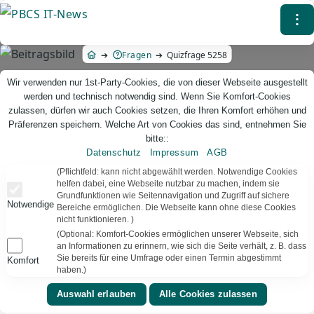
Direkt
⁝
zum
Inhalt
Fragen
Quizfrage 5258
Wir verwenden nur 1st-Party-Cookies, die von dieser Webseite ausgestellt
werden und technisch notwendig sind. Wenn Sie Komfort-Cookies
zulassen, dürfen wir auch Cookies setzen, die Ihren Komfort erhöhen und
Präferenzen speichern. Welche Art von Cookies das sind, entnehmen Sie
bitte::
Datenschutz
Impressum
AGB
PBCS IT-News – IT. Web. Einfach. Webdesign, Analyse & Beratung
(Pflichtfeld: kann nicht abgewählt werden. Notwendige Cookies
helfen dabei, eine Webseite nutzbar zu machen, indem sie
Grundfunktionen wie Seitennavigation und Zugriff auf sichere
Quizfrage 5258
Notwendige
Bereiche ermöglichen. Die Webseite kann ohne diese Cookies
nicht funktionieren. )
TEXT VORLESEN
Bereit
(Optional: Komfort-Cookies ermöglichen unserer Webseite, sich
an Informationen zu erinnern, wie sich die Seite verhält, z. B. dass
Sie bereits für eine Umfrage oder einen Termin abgestimmt
Komfort
▾
⚑
Weltraum
Deutschland
haben.)
Was ist das größte Objekt im