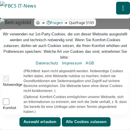
Direkt
⁝
zum
Inhalt
Fragen
Quizfrage 5105
Wir verwenden nur 1st-Party-Cookies, die von dieser Webseite ausgestellt
werden und technisch notwendig sind. Wenn Sie Komfort-Cookies
zulassen, dürfen wir auch Cookies setzen, die Ihren Komfort erhöhen und
Präferenzen speichern. Welche Art von Cookies das sind, entnehmen Sie
bitte::
Datenschutz
Impressum
AGB
PBCS IT-News – IT. Web. Einfach. Webdesign, Analyse & Beratung
(Pflichtfeld: kann nicht abgewählt werden. Notwendige Cookies
helfen dabei, eine Webseite nutzbar zu machen, indem sie
Grundfunktionen wie Seitennavigation und Zugriff auf sichere
Quizfrage 5105
Notwendige
Bereiche ermöglichen. Die Webseite kann ohne diese Cookies
nicht funktionieren. )
TEXT VORLESEN
Bereit
(Optional: Komfort-Cookies ermöglichen unserer Webseite, sich
an Informationen zu erinnern, wie sich die Seite verhält, z. B. dass
Sie bereits für eine Umfrage oder einen Termin abgestimmt
Komfort
▾
⚑
Literatur
Deutschland
haben.)
Welche Zahl ist die größte