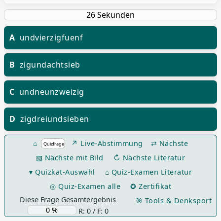
A
undvierzigfuenf
B
zigundachtsieb
C
undneunzweizig
D
zigdreiundsieben
⌂
↗ Live-Abstimmung
⇄ Nächste
▧ Nächste mit Bild
↻ Nächste Literatur
▾ Quizkat-Auswahl
⌂ Quiz-Examen Literatur
◎ Quiz-Examen alle
✪ Zertifikat
Diese Frage Gesamtergebnis
🎯 Tools & Denksport
R: 0 / F: 0