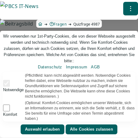
Direkt
⁝
zum
Inhalt
Fragen
Quizfrage 4987
Wir verwenden nur 1st-Party-Cookies, die von dieser Webseite ausgestellt
werden und technisch notwendig sind. Wenn Sie Komfort-Cookies
zulassen, dürfen wir auch Cookies setzen, die Ihren Komfort erhöhen und
Präferenzen speichern. Welche Art von Cookies das sind, entnehmen Sie
bitte::
Datenschutz
Impressum
AGB
PBCS IT-News – IT. Web. Einfach. Webdesign, Analyse & Beratung
(Pflichtfeld: kann nicht abgewählt werden. Notwendige Cookies
helfen dabei, eine Webseite nutzbar zu machen, indem sie
Grundfunktionen wie Seitennavigation und Zugriff auf sichere
Quizfrage 4987
Notwendige
Bereiche ermöglichen. Die Webseite kann ohne diese Cookies
nicht funktionieren. )
TEXT VORLESEN
Bereit
(Optional: Komfort-Cookies ermöglichen unserer Webseite, sich
an Informationen zu erinnern, wie sich die Seite verhält, z. B. dass
Sie bereits für eine Umfrage oder einen Termin abgestimmt
Komfort
▾
⚑
Kurioses
Deutschland
haben.)
Der meistverkaufte Weihnachts-Popsong