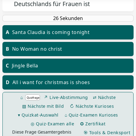
Deutschlands für Frauen ist
A
Santa Claudia is coming tonight
B
No Woman no christ
C
Jingle Bella
D
All i want for christmas is shoes
⌂
↗ Live-Abstimmung
⇄ Nächste
▧ Nächste mit Bild
↻ Nächste Kurioses
▾ Quizkat-Auswahl
⌂ Quiz-Examen Kurioses
◎ Quiz-Examen alle
✪ Zertifikat
Diese Frage Gesamtergebnis
🎯 Tools & Denksport