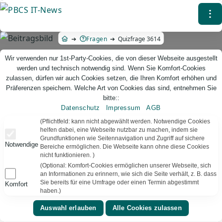
Direkt
⁝
zum
Inhalt
Fragen
Quizfrage 3614
Wir verwenden nur 1st-Party-Cookies, die von dieser Webseite ausgestellt
werden und technisch notwendig sind. Wenn Sie Komfort-Cookies
zulassen, dürfen wir auch Cookies setzen, die Ihren Komfort erhöhen und
Präferenzen speichern. Welche Art von Cookies das sind, entnehmen Sie
bitte::
Datenschutz
Impressum
AGB
PBCS IT-News – IT. Web. Einfach. Webdesign, Analyse & Beratung
(Pflichtfeld: kann nicht abgewählt werden. Notwendige Cookies
helfen dabei, eine Webseite nutzbar zu machen, indem sie
Grundfunktionen wie Seitennavigation und Zugriff auf sichere
Quizfrage 3614
Notwendige
Bereiche ermöglichen. Die Webseite kann ohne diese Cookies
nicht funktionieren. )
TEXT VORLESEN
Bereit
(Optional: Komfort-Cookies ermöglichen unserer Webseite, sich
an Informationen zu erinnern, wie sich die Seite verhält, z. B. dass
Sie bereits für eine Umfrage oder einen Termin abgestimmt
Komfort
▾
⚑
Geschichte
Vereinigte Staaten
haben.)
Wo findet die älteste Thanksgiving-