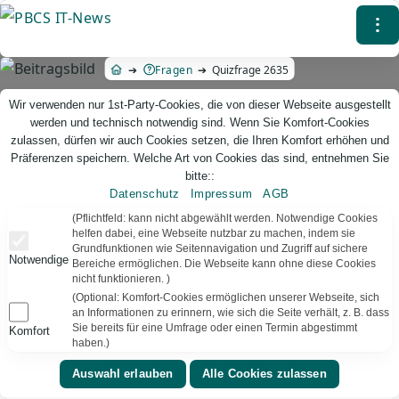
Direkt
⁝
zum
Inhalt
Fragen
Quizfrage 2635
Wir verwenden nur 1st-Party-Cookies, die von dieser Webseite ausgestellt
werden und technisch notwendig sind. Wenn Sie Komfort-Cookies
zulassen, dürfen wir auch Cookies setzen, die Ihren Komfort erhöhen und
Präferenzen speichern. Welche Art von Cookies das sind, entnehmen Sie
bitte::
Datenschutz
Impressum
AGB
PBCS IT-News – IT. Web. Einfach. Webdesign, Analyse & Beratung
(Pflichtfeld: kann nicht abgewählt werden. Notwendige Cookies
helfen dabei, eine Webseite nutzbar zu machen, indem sie
Grundfunktionen wie Seitennavigation und Zugriff auf sichere
Quizfrage 2635
Notwendige
Bereiche ermöglichen. Die Webseite kann ohne diese Cookies
nicht funktionieren. )
TEXT VORLESEN
Bereit
(Optional: Komfort-Cookies ermöglichen unserer Webseite, sich
an Informationen zu erinnern, wie sich die Seite verhält, z. B. dass
Sie bereits für eine Umfrage oder einen Termin abgestimmt
Komfort
▾
⚑
Geschichte
Deutschland
haben.)
In welchem Jahr wurde der erste Tonka-