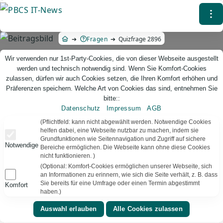
Direkt
⁝
zum
Inhalt
Fragen
Quizfrage 2896
Wir verwenden nur 1st-Party-Cookies, die von dieser Webseite ausgestellt
werden und technisch notwendig sind. Wenn Sie Komfort-Cookies
zulassen, dürfen wir auch Cookies setzen, die Ihren Komfort erhöhen und
Präferenzen speichern. Welche Art von Cookies das sind, entnehmen Sie
bitte::
Datenschutz
Impressum
AGB
PBCS IT-News – IT. Web. Einfach. Webdesign, Analyse & Beratung
(Pflichtfeld: kann nicht abgewählt werden. Notwendige Cookies
helfen dabei, eine Webseite nutzbar zu machen, indem sie
Grundfunktionen wie Seitennavigation und Zugriff auf sichere
Quizfrage 2896
Notwendige
Bereiche ermöglichen. Die Webseite kann ohne diese Cookies
nicht funktionieren. )
TEXT VORLESEN
Bereit
(Optional: Komfort-Cookies ermöglichen unserer Webseite, sich
an Informationen zu erinnern, wie sich die Seite verhält, z. B. dass
Sie bereits für eine Umfrage oder einen Termin abgestimmt
Komfort
▾
⚑
Kurioses
Deutschland
haben.)
Was ist die Lieblingsbeschäftigung von