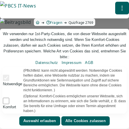
Direkt
⁝
zum
Inhalt
Fragen
Quizfrage 2769
Wir verwenden nur 1st-Party-Cookies, die von dieser Webseite ausgestellt
werden und technisch notwendig sind. Wenn Sie Komfort-Cookies
zulassen, dürfen wir auch Cookies setzen, die Ihren Komfort erhöhen und
Präferenzen speichern. Welche Art von Cookies das sind, entnehmen Sie
bitte::
Datenschutz
Impressum
AGB
PBCS IT-News – IT. Web. Einfach. Webdesign, Analyse & Beratung
(Pflichtfeld: kann nicht abgewählt werden. Notwendige Cookies
helfen dabei, eine Webseite nutzbar zu machen, indem sie
Grundfunktionen wie Seitennavigation und Zugriff auf sichere
Quizfrage 2769
Notwendige
Bereiche ermöglichen. Die Webseite kann ohne diese Cookies
nicht funktionieren. )
TEXT VORLESEN
Bereit
(Optional: Komfort-Cookies ermöglichen unserer Webseite, sich
an Informationen zu erinnern, wie sich die Seite verhält, z. B. dass
Sie bereits für eine Umfrage oder einen Termin abgestimmt
Komfort
▾
⚑
Kurioses
Deutschland
haben.)
Wie viele Einkerbungen hat ein Golfball?