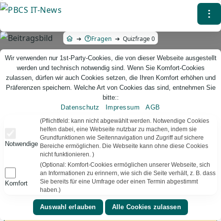
Direkt
⁝
zum
Inhalt
Fragen
Quizfrage 0
Wir verwenden nur 1st-Party-Cookies, die von dieser Webseite ausgestellt
werden und technisch notwendig sind. Wenn Sie Komfort-Cookies
zulassen, dürfen wir auch Cookies setzen, die Ihren Komfort erhöhen und
Präferenzen speichern. Welche Art von Cookies das sind, entnehmen Sie
bitte::
Datenschutz
Impressum
AGB
PBCS IT-News – IT. Web. Einfach. Webdesign, Analyse & Beratung
(Pflichtfeld: kann nicht abgewählt werden. Notwendige Cookies
helfen dabei, eine Webseite nutzbar zu machen, indem sie
Grundfunktionen wie Seitennavigation und Zugriff auf sichere
Quizfrage 0
Notwendige
Bereiche ermöglichen. Die Webseite kann ohne diese Cookies
nicht funktionieren. )
(Optional: Komfort-Cookies ermöglichen unserer Webseite, sich
an Informationen zu erinnern, wie sich die Seite verhält, z. B. dass
Sie bereits für eine Umfrage oder einen Termin abgestimmt
Komfort
⚠️🚧 Zugriff nicht möglich⚠️
haben.)
🎮 Du benötigst einen gültigen