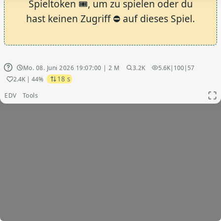
Spieltoken 🎟️, um zu spielen oder du
hast keinen Zugriff ⛔ auf dieses Spiel.
Mo. 08. Juni 2026 19:07:00 | 2 M
3.2K
5.6K
|
100
|
57
18 s
2.4K
| 44%
EDV
Tools
App