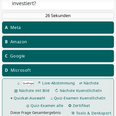
investiert?
A
Meta
B
Amazon
C
Google
D
Microsoft
⌂
↗ Live-Abstimmung
⇄ Nächste
▧ Nächste mit Bild
↻ Nächste KuenstlicheIn
▾ Quizkat-Auswahl
⌂ Quiz-Examen KuenstlicheIn
◎ Quiz-Examen alle
✪ Zertifikat
Diese Frage Gesamtergebnis
🎯 Tools & Denksport