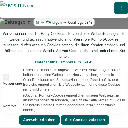
Direkt
⁝
zum
Inhalt
Fragen
Quizfrage 6343
Wir verwenden nur 1st-Party-Cookies, die von dieser Webseite ausgestellt
werden und technisch notwendig sind. Wenn Sie Komfort-Cookies
zulassen, dürfen wir auch Cookies setzen, die Ihren Komfort erhöhen und
Präferenzen speichern. Welche Art von Cookies das sind, entnehmen Sie
bitte::
Datenschutz
Impressum
AGB
PBCS IT-News – IT. Web. Einfach. Webdesign, Analyse & Beratung
(Pflichtfeld: kann nicht abgewählt werden. Notwendige Cookies
helfen dabei, eine Webseite nutzbar zu machen, indem sie
Grundfunktionen wie Seitennavigation und Zugriff auf sichere
Quizfrage 6343
Notwendige
Bereiche ermöglichen. Die Webseite kann ohne diese Cookies
nicht funktionieren. )
TEXT VORLESEN
Bereit
(Optional: Komfort-Cookies ermöglichen unserer Webseite, sich
an Informationen zu erinnern, wie sich die Seite verhält, z. B. dass
Sie bereits für eine Umfrage oder einen Termin abgestimmt
Komfort
▾
⚑
KuenstlicheIntelligenz
Deutschland
haben.)
Welches Unternehmen hat in OpenAI