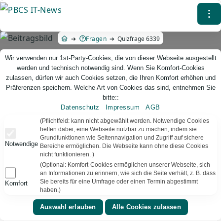
Direkt
⁝
zum
Inhalt
Fragen
Quizfrage 6339
Wir verwenden nur 1st-Party-Cookies, die von dieser Webseite ausgestellt
werden und technisch notwendig sind. Wenn Sie Komfort-Cookies
zulassen, dürfen wir auch Cookies setzen, die Ihren Komfort erhöhen und
Präferenzen speichern. Welche Art von Cookies das sind, entnehmen Sie
bitte::
Datenschutz
Impressum
AGB
PBCS IT-News – IT. Web. Einfach. Webdesign, Analyse & Beratung
(Pflichtfeld: kann nicht abgewählt werden. Notwendige Cookies
helfen dabei, eine Webseite nutzbar zu machen, indem sie
Grundfunktionen wie Seitennavigation und Zugriff auf sichere
Quizfrage 6339
Notwendige
Bereiche ermöglichen. Die Webseite kann ohne diese Cookies
nicht funktionieren. )
TEXT VORLESEN
Bereit
(Optional: Komfort-Cookies ermöglichen unserer Webseite, sich
an Informationen zu erinnern, wie sich die Seite verhält, z. B. dass
Sie bereits für eine Umfrage oder einen Termin abgestimmt
Komfort
▾
⚑
KuenstlicheIntelligenz
Deutschland
haben.)
Welche KI ist auch als Browser-Plugin