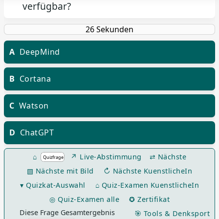
verfügbar?
A
DeepMind
B
Cortana
C
Watson
D
ChatGPT
⌂
↗ Live-Abstimmung
⇄ Nächste
▧ Nächste mit Bild
↻ Nächste KuenstlicheIn
▾ Quizkat-Auswahl
⌂ Quiz-Examen KuenstlicheIn
◎ Quiz-Examen alle
✪ Zertifikat
Diese Frage Gesamtergebnis
🎯 Tools & Denksport