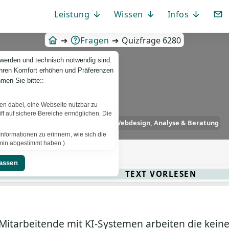
Leistung
Wissen
Infos
Fragen
Quizfrage 6280
 werden und technisch notwendig sind.
Ihren Komfort erhöhen und Präferenzen
men Sie bitte::
fen dabei, eine Webseite nutzbar zu
f auf sichere Bereiche ermöglichen. Die
PBCS IT-News – IT. Web. Einfach. Webdesign, Analyse & Beratung
nformationen zu erinnern, wie sich die
ermin abgestimmt haben.)
TEXT VORLESEN
tarbeitende mit KI-Systemen arbeiten die keine