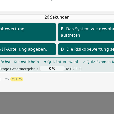
ikobewertung
B
Das System wie gewohn
auftreten.
 IT-Abteilung abgeben.
D
Die Risikobewertung se
ächste KuenstlicheIn
▾ Quizkat-Auswahl
⌂ Quiz-Examen K
 Frage Gesamtergebnis
R: 0 / F: 0
1 m
| 37%