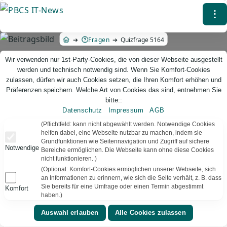
Direkt
⁝
zum
Inhalt
Fragen
Quizfrage 5164
Wir verwenden nur 1st-Party-Cookies, die von dieser Webseite ausgestellt
werden und technisch notwendig sind. Wenn Sie Komfort-Cookies
zulassen, dürfen wir auch Cookies setzen, die Ihren Komfort erhöhen und
Präferenzen speichern. Welche Art von Cookies das sind, entnehmen Sie
bitte::
Datenschutz
Impressum
AGB
PBCS IT-News – IT. Web. Einfach. Webdesign, Analyse & Beratung
(Pflichtfeld: kann nicht abgewählt werden. Notwendige Cookies
helfen dabei, eine Webseite nutzbar zu machen, indem sie
Grundfunktionen wie Seitennavigation und Zugriff auf sichere
Quizfrage 5164
Notwendige
Bereiche ermöglichen. Die Webseite kann ohne diese Cookies
nicht funktionieren. )
TEXT VORLESEN
Bereit
(Optional: Komfort-Cookies ermöglichen unserer Webseite, sich
an Informationen zu erinnern, wie sich die Seite verhält, z. B. dass
Sie bereits für eine Umfrage oder einen Termin abgestimmt
Komfort
▾
⚑
Literatur
Deutschland
haben.)
Wer schrieb -Harry Potter-?