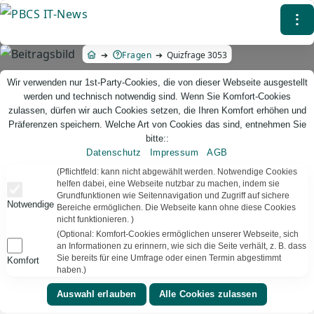
Direkt
⁝
zum
Inhalt
Fragen
Quizfrage 3053
Wir verwenden nur 1st-Party-Cookies, die von dieser Webseite ausgestellt
werden und technisch notwendig sind. Wenn Sie Komfort-Cookies
zulassen, dürfen wir auch Cookies setzen, die Ihren Komfort erhöhen und
Präferenzen speichern. Welche Art von Cookies das sind, entnehmen Sie
bitte::
Datenschutz
Impressum
AGB
PBCS IT-News – IT. Web. Einfach. Webdesign, Analyse & Beratung
(Pflichtfeld: kann nicht abgewählt werden. Notwendige Cookies
helfen dabei, eine Webseite nutzbar zu machen, indem sie
Grundfunktionen wie Seitennavigation und Zugriff auf sichere
Quizfrage 3053
Notwendige
Bereiche ermöglichen. Die Webseite kann ohne diese Cookies
nicht funktionieren. )
TEXT VORLESEN
Bereit
(Optional: Komfort-Cookies ermöglichen unserer Webseite, sich
an Informationen zu erinnern, wie sich die Seite verhält, z. B. dass
Sie bereits für eine Umfrage oder einen Termin abgestimmt
Komfort
▾
⚑
Film
Deutschland
haben.)
Welcher König der von einer Prinzessin