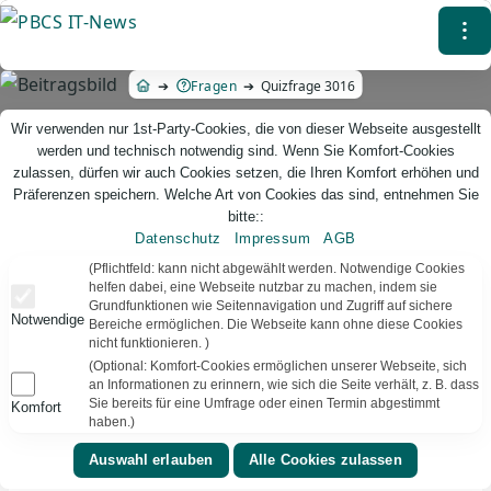
Direkt
⁝
zum
Inhalt
Fragen
Quizfrage 3016
Wir verwenden nur 1st-Party-Cookies, die von dieser Webseite ausgestellt
werden und technisch notwendig sind. Wenn Sie Komfort-Cookies
zulassen, dürfen wir auch Cookies setzen, die Ihren Komfort erhöhen und
Präferenzen speichern. Welche Art von Cookies das sind, entnehmen Sie
bitte::
Datenschutz
Impressum
AGB
PBCS IT-News – IT. Web. Einfach. Webdesign, Analyse & Beratung
(Pflichtfeld: kann nicht abgewählt werden. Notwendige Cookies
helfen dabei, eine Webseite nutzbar zu machen, indem sie
Grundfunktionen wie Seitennavigation und Zugriff auf sichere
Quizfrage 3016
Notwendige
Bereiche ermöglichen. Die Webseite kann ohne diese Cookies
nicht funktionieren. )
TEXT VORLESEN
Bereit
(Optional: Komfort-Cookies ermöglichen unserer Webseite, sich
an Informationen zu erinnern, wie sich die Seite verhält, z. B. dass
Sie bereits für eine Umfrage oder einen Termin abgestimmt
Komfort
▾
⚑
Film
Deutschland
haben.)
Welcher tierische Kriminalbeamte wurde