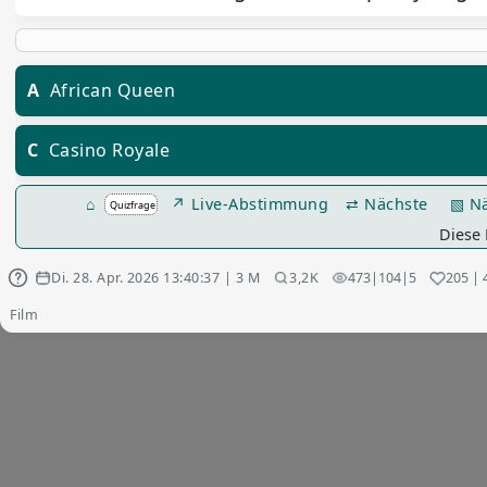
A
African Queen
C
Casino Royale
⌂
↗ Live-Abstimmung
⇄ Nächste
▧ Nä
Diese
Di. 28. Apr. 2026 13:40:37 | 3 M
473
|
104
|
5
205
| 
3,2K
Film