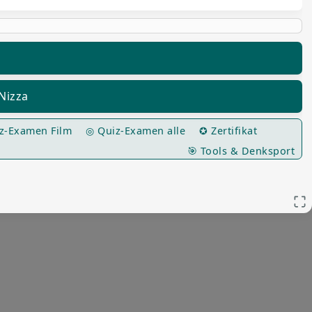
Nizza
z-Examen Film
◎ Quiz-Examen alle
✪ Zertifikat
🎯 Tools & Denksport
App