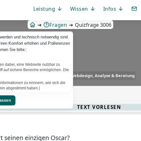
Leistung
Wissen
Infos
Fragen
Quizfrage 3006
 werden und technisch notwendig sind.
Ihren Komfort erhöhen und Präferenzen
men Sie bitte::
fen dabei, eine Webseite nutzbar zu
f auf sichere Bereiche ermöglichen. Die
PBCS IT-News – IT. Web. Einfach. Webdesign, Analyse & Beratung
nformationen zu erinnern, wie sich die
ermin abgestimmt haben.)
TEXT VORLESEN
 seinen einzigen Oscar?