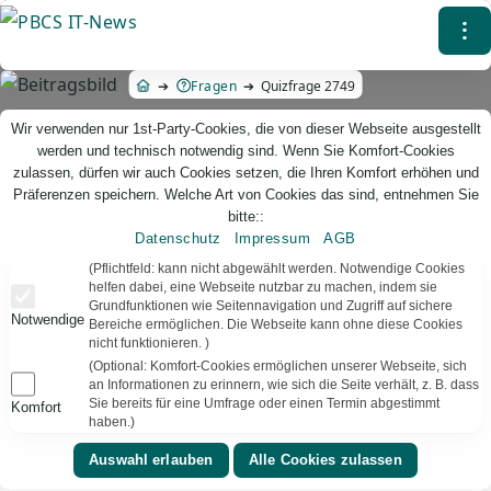
Direkt
⁝
zum
Inhalt
Fragen
Quizfrage 2749
Wir verwenden nur 1st-Party-Cookies, die von dieser Webseite ausgestellt
werden und technisch notwendig sind. Wenn Sie Komfort-Cookies
zulassen, dürfen wir auch Cookies setzen, die Ihren Komfort erhöhen und
Präferenzen speichern. Welche Art von Cookies das sind, entnehmen Sie
bitte::
Datenschutz
Impressum
AGB
PBCS IT-News – IT. Web. Einfach. Webdesign, Analyse & Beratung
(Pflichtfeld: kann nicht abgewählt werden. Notwendige Cookies
helfen dabei, eine Webseite nutzbar zu machen, indem sie
Grundfunktionen wie Seitennavigation und Zugriff auf sichere
Quizfrage 2749
Notwendige
Bereiche ermöglichen. Die Webseite kann ohne diese Cookies
nicht funktionieren. )
TEXT VORLESEN
Bereit
(Optional: Komfort-Cookies ermöglichen unserer Webseite, sich
an Informationen zu erinnern, wie sich die Seite verhält, z. B. dass
Sie bereits für eine Umfrage oder einen Termin abgestimmt
Komfort
▾
⚑
Film
Vereinigtes Königreich
haben.)
In welchem Bond-Film erschien die Figur