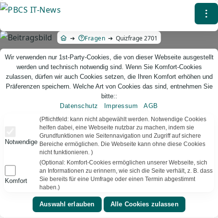
Direkt
⁝
zum
Inhalt
Fragen
Quizfrage 2701
Wir verwenden nur 1st-Party-Cookies, die von dieser Webseite ausgestellt
werden und technisch notwendig sind. Wenn Sie Komfort-Cookies
zulassen, dürfen wir auch Cookies setzen, die Ihren Komfort erhöhen und
Präferenzen speichern. Welche Art von Cookies das sind, entnehmen Sie
bitte::
Datenschutz
Impressum
AGB
PBCS IT-News – IT. Web. Einfach. Webdesign, Analyse & Beratung
(Pflichtfeld: kann nicht abgewählt werden. Notwendige Cookies
helfen dabei, eine Webseite nutzbar zu machen, indem sie
Grundfunktionen wie Seitennavigation und Zugriff auf sichere
Quizfrage 2701
Notwendige
Bereiche ermöglichen. Die Webseite kann ohne diese Cookies
nicht funktionieren. )
TEXT VORLESEN
Bereit
(Optional: Komfort-Cookies ermöglichen unserer Webseite, sich
an Informationen zu erinnern, wie sich die Seite verhält, z. B. dass
Sie bereits für eine Umfrage oder einen Termin abgestimmt
Komfort
▾
⚑
Musik
Vereinigtes Königreich
haben.)
Future Nostalgia mit der Single Dont Start