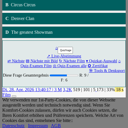
B
Circus Circus
C
Denver Clan
D
The greatest Showman
⌂
↗ Live-Abstimmung
⇄ Nächste
▧ Nächste mit Bild
↻ Nächste Film
▾ Quizkat-Auswahl
⌂
Quiz-Examen Film
◎ Quiz-Examen alle
✪ Zertifikat
🎯 Tools & Denksport
Diese Frage Gesamtergebnis
R: 9 /
F: 6
Di. 28. Apr. 2026 13:40:17 | 3 M
3,2K
519
|
101
|
5
173
| 33%
18 s
Film
App
Wir verwenden nur 1st-Party-Cookies, die von dieser Webseite
Ansicht
ausgestellt werden und technisch notwendig sind. Wenn Sie
Komfort-Cookies zulassen, dürfen wir auch Cookies setzen, die
Ihren Komfort erhöhen und Präferenzen speichern. Welche Art von
Cookies das sind, entnehmen Sie bitte::
Datenschutz
Impressum
AGB