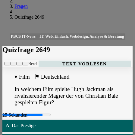
Fragen
Quizfrage 2649
PBCS IT-News – IT. Web. Einfach. Webdesign, Analyse & Beratung
Quizfrage 2649
Bereit
TEXT VORLESEN
▾
Film
⚑
Deutschland
In welchem Film spielte Hugh Jackman als
rivalisierender Magier der von Christian Bale
gespielten Figur?
A
Das Prestige