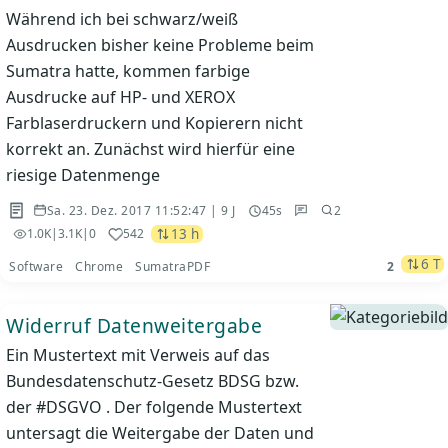
Während ich bei schwarz/weiß
Ausdrucken bisher keine Probleme beim
Sumatra hatte, kommen farbige
Ausdrucke auf HP- und XEROX
Farblaserdruckern und Kopierern nicht
korrekt an. Zunächst wird hierfür eine
riesige Datenmenge
Sa. 23. Dez. 2017 11:52:47 | 9 J
45s
2
13 h
1.0K
|
3.1K
|
0
542
6 T
Software
Chrome
SumatraPDF
2
Widerruf Datenweitergabe
Ein Mustertext mit Verweis auf das
Bundesdatenschutz-Gesetz BDSG bzw.
der #DSGVO . Der folgende Mustertext
untersagt die Weitergabe der Daten und