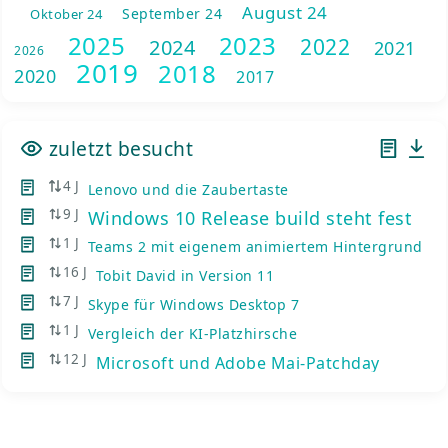
August 24
September 24
Oktober 24
2025
2023
2022
2024
2021
2026
2019
2018
2020
2017
zuletzt besucht
4 J
Lenovo und die Zaubertaste
9 J
Windows 10 Release build steht fest
1 J
Teams 2 mit eigenem animiertem Hintergrund
16 J
Tobit David in Version 11
7 J
Skype für Windows Desktop 7
1 J
Vergleich der KI-Platzhirsche
12 J
Microsoft und Adobe Mai-Patchday