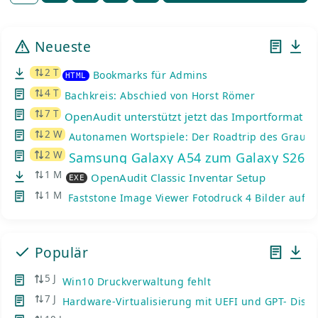
Beiträge
Neueste
2 T
Bookmarks für Admins
HTML
4 T
Bachkreis: Abschied von Horst Römer
7 T
OpenAudit unterstützt jetzt das Importformat de
2 W
Autonamen Wortspiele: Der Roadtrip des Graue
2 W
Samsung Galaxy A54 zum Galaxy S26: K
1 M
OpenAudit Classic Inventar Setup
EXE
1 M
Faststone Image Viewer Fotodruck 4 Bilder auf e
Populär
5 J
Win10 Druckverwaltung fehlt
7 J
Hardware-Virtualisierung mit UEFI und GPT- Disks