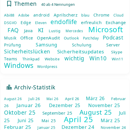
Themen
40 ab 4 Nennungen
Aprilscherz
android
Chrome
Abi88
blau
Adobe
Cloud
endoflife
erfreulich
Exchange
Edge
DSGVO
Eleven
Microsoft
KI
FAQ
Java
Lustig
Mercedes
Podcast
Office
OpenAudit
Musik
Outlook
Patchday
Samsung
Server
Prüfung
Schulung
Sicherheitslücken
Sicherheitsupdates
Skype
wichtig
Win10
Teams
Thinkpad
Website
Win11
Windows
Wordpress
Archiv-Statistik
März 26
Juli 26
April 26
Februar
August 26
Mai 26
Januar 26
Dezember 25
November 25
26
August 25
Oktober 25
Juli
September 25
April 25
25
Juni 25
März 25
Mai 25
Februar 25
Dezember 24
Januar 25
November 24