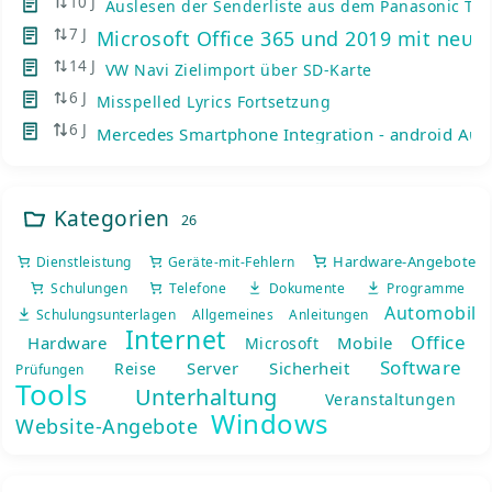
10 J
Auslesen der Senderliste aus dem Panasonic TV
7 J
Microsoft Office 365 und 2019 mit neue
14 J
VW Navi Zielimport über SD-Karte
6 J
Misspelled Lyrics Fortsetzung
6 J
Mercedes Smartphone Integration - android Auto
Kategorien
26
Hardware-Angebote
Dienstleistung
Geräte-mit-Fehlern
Schulungen
Telefone
Dokumente
Programme
Automobil
Schulungsunterlagen
Allgemeines
Anleitungen
Internet
Office
Hardware
Mobile
Microsoft
Software
Server
Sicherheit
Reise
Prüfungen
Tools
Unterhaltung
Veranstaltungen
Windows
Website-Angebote