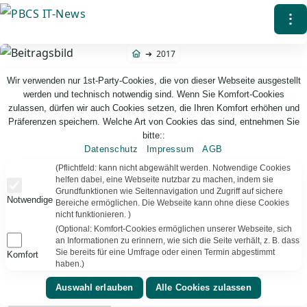
Direkt
⁝
zum
Inhalt
2017
Wir verwenden nur 1st-Party-Cookies, die von dieser Webseite ausgestellt
werden und technisch notwendig sind. Wenn Sie Komfort-Cookies
zulassen, dürfen wir auch Cookies setzen, die Ihren Komfort erhöhen und
Präferenzen speichern. Welche Art von Cookies das sind, entnehmen Sie
bitte::
Datenschutz
Impressum
AGB
PBCS IT-News – IT. Web. Einfach. Webdesign, Analyse & Beratung
(Pflichtfeld: kann nicht abgewählt werden. Notwendige Cookies
helfen dabei, eine Webseite nutzbar zu machen, indem sie
Grundfunktionen wie Seitennavigation und Zugriff auf sichere
Notwendige
Jahr:
2017
43
Ergebnisse
Bereiche ermöglichen. Die Webseite kann ohne diese Cookies
nicht funktionieren. )
(Optional: Komfort-Cookies ermöglichen unserer Webseite, sich
an Informationen zu erinnern, wie sich die Seite verhält, z. B. dass
Sie bereits für eine Umfrage oder einen Termin abgestimmt
Komfort
haben.)