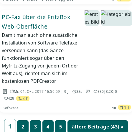
PC-Fax über die FritzBox
Web-Oberfläche
Damit man auch ohne zusätzliche
Installation von Software Telefaxe
versenden kann (das Ganze
funktioniert sogar über den
Myfritz-Zugang von jedem Ort der
Welt aus), richtet man sich im
kostenlosen PDFCreator
Mi. 04. Okt. 2017 16:56:59 | 9 J
38s
880
|
3.2K
|
0
8 h
428
1 T
Software
10
Seitennummerierung
1
2
3
4
5
ältere Beiträge (43) »
der