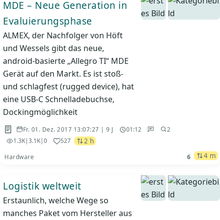
MDE – Neue Generation in
Evaluierungsphase
ALMEX, der Nachfolger von Höft
und Wessels gibt das neue,
android-basierte „Allegro TI“ MDE
Gerät auf den Markt. Es ist stoß-
und schlagfest (rugged device), hat
eine USB-C Schnelladebuchse,
Dockingmöglichkeit
Fr. 01. Dez. 2017 13:07:27 | 9 J
01:12
2
2 h
1.3K
|
3.1K
|
0
527
4 m
Hardware
6
Logistik weltweit
Erstaunlich, welche Wege so
manches Paket vom Hersteller aus