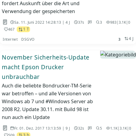
fordert Auskunft über die Art und
Verwendung der gespeicherten
Sa. 11. Juni 2022 14:28:13 | 4 J
37s
3
983
|
3.1K
|
0
1 T
467
4 J
Internet
DSGVO
3
November Sicherheits-Update
macht Epson Drucker
unbrauchbar
Auch die beliebte Bondrucker-TM-Serie
war betroffen – und alle Versionen von
Windows ab 7 und #Windows Server ab
2008 R2. Update 30.11. mit Build 98 ist
nun auch ein Update
Fr. 01. Dez. 2017 13:13:59 | 9 J
32s
5
1.1K
|
3.1K
|
0
3 h
509