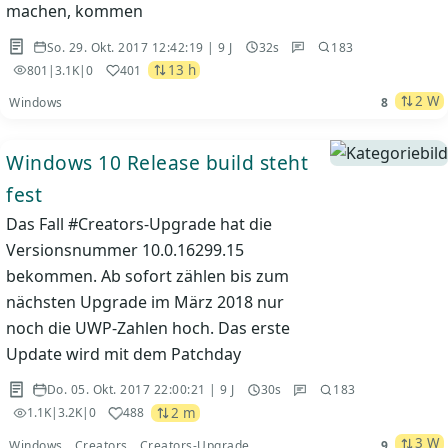
machen, kommen
So. 29. Okt. 2017 12:42:19 | 9 J
32s
183
13 h
801
|
3.1K
|
0
401
2 W
Windows
8
Windows 10 Release build steht
fest
Das Fall #Creators-Upgrade hat die
Versionsnummer 10.0.16299.15
bekommen. Ab sofort zählen bis zum
nächsten Upgrade im März 2018 nur
noch die UWP-Zahlen hoch. Das erste
Update wird mit dem Patchday
Do. 05. Okt. 2017 22:00:21 | 9 J
30s
183
2 m
1.1K
|
3.2K
|
0
488
3 W
Windows
Creators
Creators-Upgrade
9